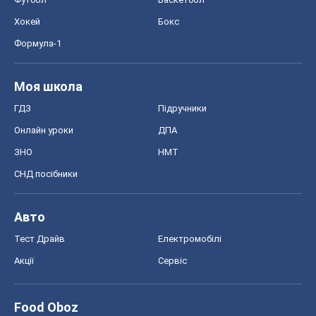
Авто
Тест Драйв
Електромобілі
Акції
Сервіс
Food Oboz
Рецепти
Напої
Дієти
Економіка
Ринки та компанії
Макроекономіка
MedOboz
Новини медицини
MAMACLUB