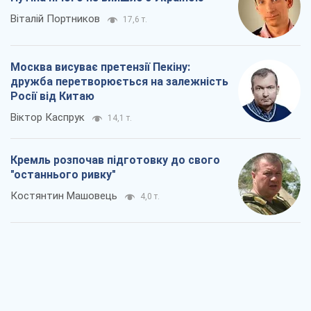
Костянтин Машовець
4,0 т.
Дух Анкоріджа остаточно випарувався
Віктор Андрусів
5,8 т.