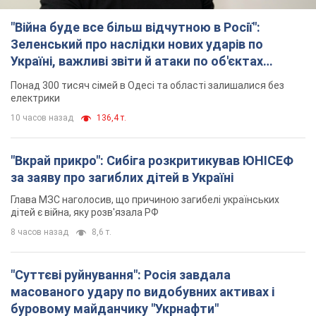
Глава МЗС наголосив, що причиною загибелі українських
дітей є війна, яку розв'язала РФ
8 часов назад
8,6 т.
"Суттєві руйнування": Росія завдала
масованого удару по видобувних активах і
буровому майданчику "Укрнафти"
Проти видобувної інфраструктури ворог застосував десятки
БПЛА
9 часов назад
7,1 т.