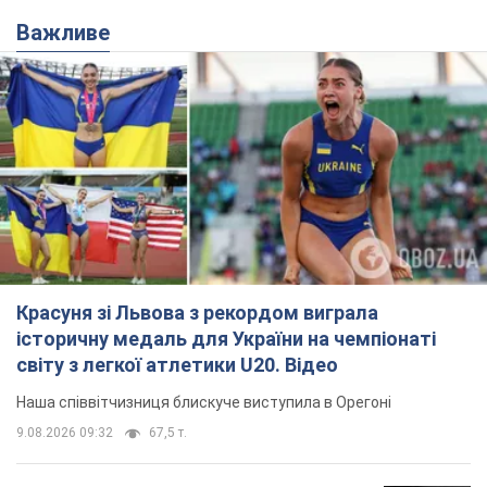
Красуня зі Львова з рекордом виграла
історичну медаль для України на чемпіонаті
світу з легкої атлетики U20. Відео
Наша співвітчизниця блискуче виступила в Орегоні
9.08.2026 09:32
67,5 т.
Брітні Спірс зізналася в уколах краси
і показала наслідки невдалої
косметології: ходила так майже
місяць
Помітний наслідок процедури зберігався
близько чотирьох тижнів
9.08.2026 13:19
3,5 т.
У 16–17 років могла цілий день не
їсти: українська модель Христина
Пономар розповіла про страшний бік