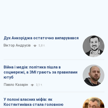
Війна і медіа: політика пішла в
соцмережі, а ЗМІ грають за правилами
ютуб
Павло Казарін
3,1 т.
У полоні власних міфів: як
Костянтинівка стала головною
ідеологічною пасткою для російських
окупантів
Дмитро Снєгирьов
6,5 т.
Рекрутинг: оновлений і, схоже,
корисний ворожий досвід, або
Діалектика вибагливого боягузтва
Олександр Кірш
5,4 т.
Всі думки