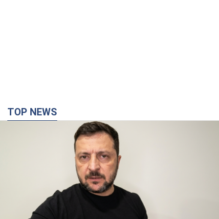
"Війна буде все більш відчутною в Росії":
Зеленський про наслідки нових ударів по
Україні, важливі звіти й атаки по об'єктах
ворога. Відео
Понад 300 тисяч сімей в Одесі та області залишалися без
електрики
10 часов назад
136,4 т.
"Вкрай прикро": Сибіга розкритикував ЮНІСЕФ
за заяву про загиблих дітей в Україні