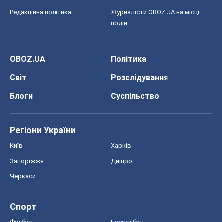
Регіони України
Київ
Харків
Запоріжжя
Дніпро
Черкаси
Спорт
Футбол
Баскетбол
Хокей
Бокс
Формула-1
Моя школа
ГДЗ
Підручники
Онлайн уроки
ДПА
ЗНО
НМТ
СНД посібники