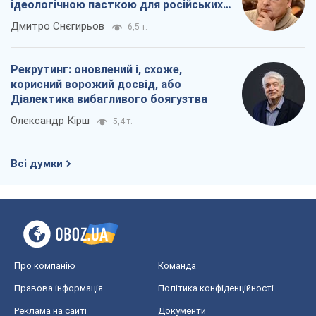
Про компанію
Команда
Правова інформація
Політика конфіденційності
Реклама на сайті
Документи
Редакційна політика
Журналісти OBOZ.UA на місці
подій
OBOZ.UA
Політика
Світ
Розслідування
Блоги
Суспільство