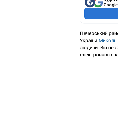
Google
Печерський рай
України
Миколі 
людини. Він пе
електронного з