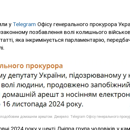
или у
Telegram
Офісу генерального прокурора Укра
езаконному позбавлення волі колишнього військо
статті, яка інкримінується парламентарію, передба
і.
рвні 2024 року у центі Дніпра група чоловіків у ка