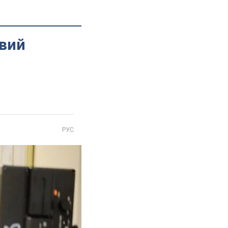
вий
РУС