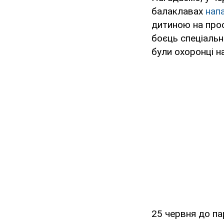
балаклавах
нап
дитиною на про
боєць спеціальн
були охоронці 
25 червня до п