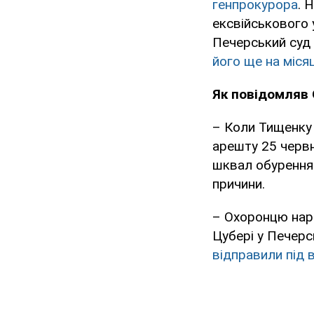
генпрокурора
. 
ексвійськового 
Печерський суд 
його ще на місяц
Як повідомляв 
– Коли Тищенку 
арешту 25 черв
шквал обурення 
причини.
– Охоронцю нар
Цубері у Печерс
відправили під в