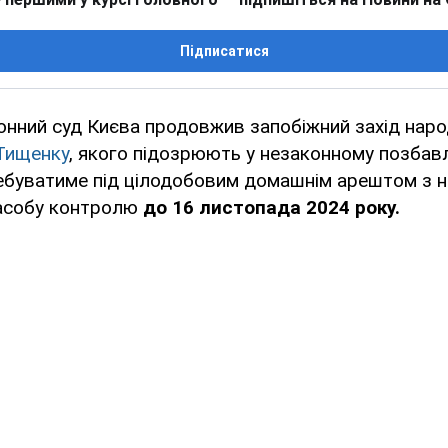
Підписатися
онний суд Києва продовжив запобіжний захід нар
Тищенку
, якого підозрюють у незаконному позбавл
ребуватиме під цілодобовим домашнім арештом з н
асобу контролю
до 16 листопада 2024 року.