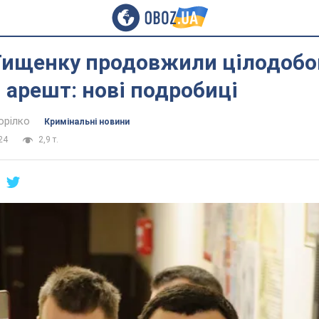
Тищенку продовжили цілодобо
арешт: нові подробиці
орілко
Кримінальні новини
24
2,9 т.