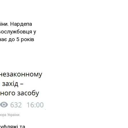
їни. Нардепа
вослужбовця у
чає до 5 років
муфляжі та