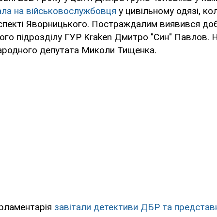
ала на військовослужбовця
у цивільному одязі, кол
спекті Яворницького. Постраждалим виявився до
ого підрозділу ГУР Kraken Дмитро "Син" Павлов.
народного депутата Миколи Тищенка.
арламентарія
завітали детективи ДБР та представ