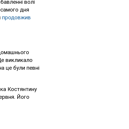
бавленні волі
 самого дня
я
продовжив
 домашнього
Це викликало
на це були певні
нка Костянтину
ервня. Його