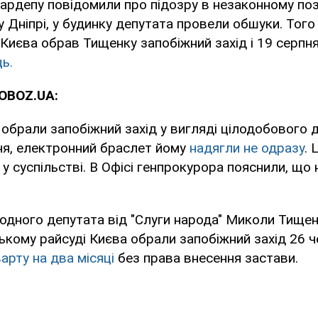
Нардепу повідомили про підозру в незаконному поз
у Дніпрі, у будинку депутата провели обшуки. Того
Києва обрав Тищенку запобіжний захід і 19 серпн
ь.
OBOZ.UA:
обрали запобіжний захід у вигляді цілодобового
ня, електронний браслет йому
надягли не одразу
. 
у суспільстві. В Офісі генпрокурора пояснили, що 
одного депутата від "Слуги народа" Миколи Тище
ькому райсуді Києва обрали запобіжний захід 26 ч
арту на два місяці
без права внесення застави.