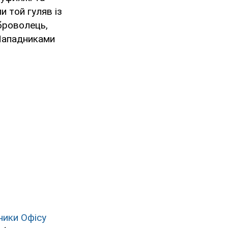
и той гуляв із
броволець,
 Нападниками
ники Офісу