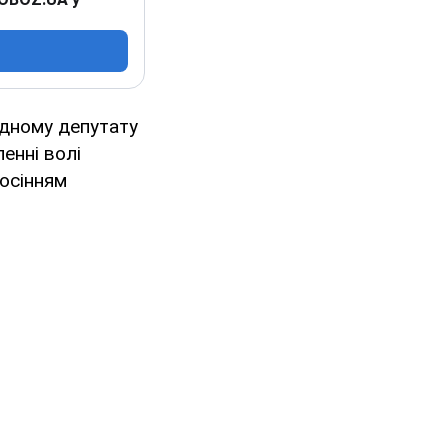
одному депутату
енні волі
осінням