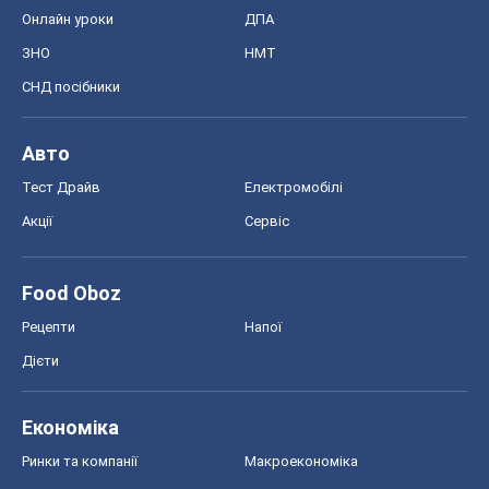
Акції
Сервіс
Food Oboz
Рецепти
Напої
Дієти
Економіка
Ринки та компанії
Макроекономіка
MedOboz
Новини медицини
MAMACLUB
Шоу
Афіша
Плітки