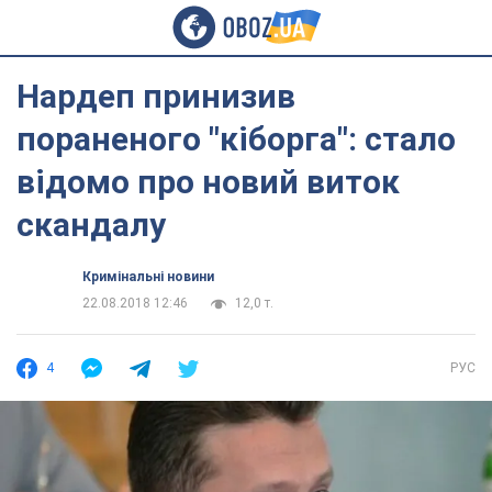
Нардеп принизив
пораненого "кіборга": стало
відомо про новий виток
скандалу
Кримінальні новини
22.08.2018 12:46
12,0 т.
4
РУС