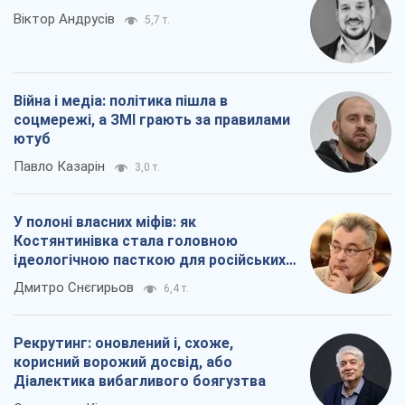
У полоні власних міфів: як
Костянтинівка стала головною
ідеологічною пасткою для російських
окупантів
Дмитро Снєгирьов
6,4 т.
Рекрутинг: оновлений і, схоже,
корисний ворожий досвід, або
Діалектика вибагливого боягузтва
Олександр Кірш
5,3 т.
Всі думки