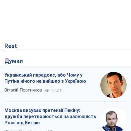
Думки
Український парадокс, або Чому у
Путіна нічого не вийшло з Україною
Віталій Портников
17,2 т.
Москва висуває претензії Пекіну:
дружба перетворюється на залежність
Росії від Китаю
Віктор Каспрук
13,7 т.
Кремль розпочав підготовку до свого
"останнього ривку"
Костянтин Машовець
3,5 т.