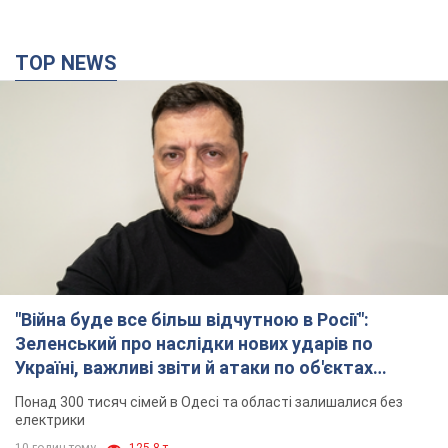
"Війна буде все більш відчутною в Росії":
Зеленський про наслідки нових ударів по
Україні, важливі звіти й атаки по об'єктах
ворога. Відео
Понад 300 тисяч сімей в Одесі та області залишалися без
електрики
10 годин тому
125,8 т.
"Вкрай прикро": Сибіга розкритикував ЮНІСЕФ
за заяву про загиблих дітей в Україні
Глава МЗС наголосив, що причиною загибелі українських
дітей є війна, яку розв'язала РФ
8 годин тому
7,7 т.