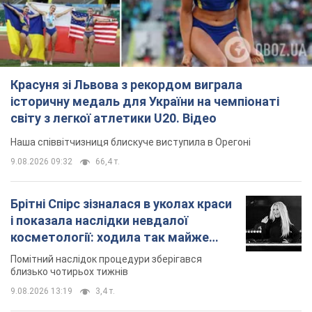
Наша співвітчизниця блискуче виступила в Орегоні
9.08.2026 09:32
66,4 т.
Брітні Спірс зізналася в уколах краси
і показала наслідки невдалої
косметології: ходила так майже
місяць
Помітний наслідок процедури зберігався
близько чотирьох тижнів
9.08.2026 13:19
3,4 т.
У 16–17 років могла цілий день не
їсти: українська модель Христина
Пономар розповіла про страшний бік
модельної кар’єри
Модель зізналася, які гонорари отримують її
колеги
9.08.2026 16:25
7,3 т.