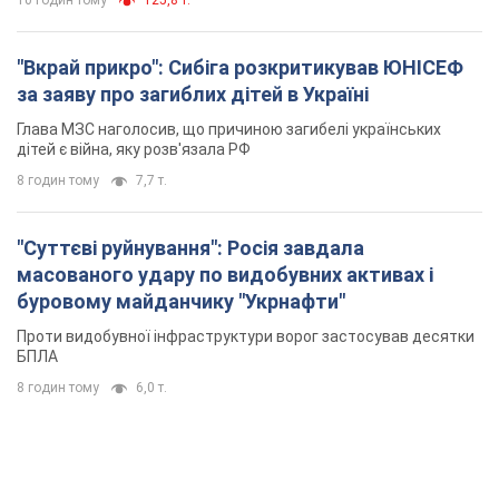
"Суттєві руйнування": Росія завдала
масованого удару по видобувних активах і
буровому майданчику "Укрнафти"
Проти видобувної інфраструктури ворог застосував десятки
БПЛА
8 годин тому
6,0 т.