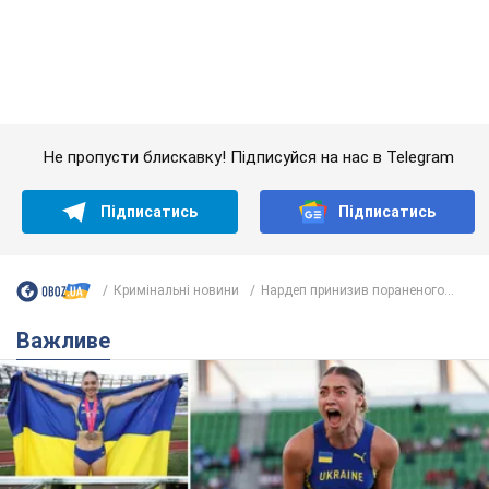
Кримінальні новини
Нардеп принизив пораненого...
Важливе
Красуня зі Львова з рекордом виграла
історичну медаль для України на чемпіонаті
світу з легкої атлетики U20. Відео