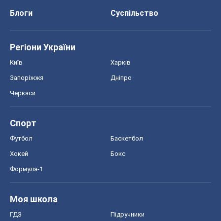
Спорт
Футбол
Баскетбол
Хокей
Бокс
Формула-1
Моя школа
ГДЗ
Підручники
Онлайн уроки
ДПА
ЗНО
НМТ
СНД посібники
Авто
Тест Драйв
Електромобілі