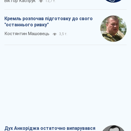
Дух Анкоріджа остаточно випарувався
Віктор Андрусів
5,7 т.
Війна і медіа: політика пішла в
соцмережі, а ЗМІ грають за правилами
ютуб
Павло Казарін
3,0 т.