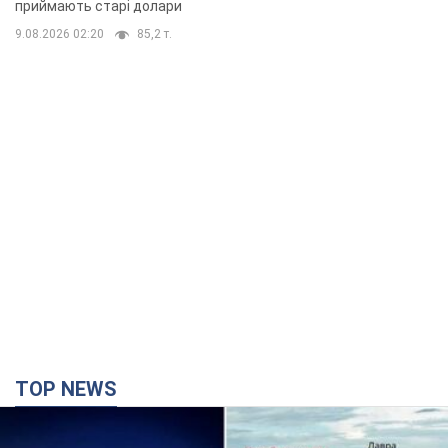
TOP NEWS
Києво-Печерську лавру закриють 80-метровим
"монстром"? Чому влада Києва відмовилась
зупиняти будівництво хмарочоса