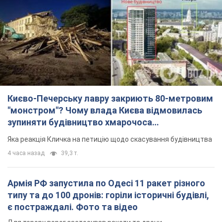
"московського вірянина"
Яка реакція Кличка на петицію щодо скасування будівництва
4 часа назад
39,3 т.
Армія РФ запустила по Одесі 11 ракет різного
типу та до 100 дронів: горіли історичні будівлі,
є постраждалі. Фото та відео
Для терору ворог застосував ракети та дрони
час назад
54,9 т.
МЗС Болгарії викликало українського посла
через інцидент із дроном: що сталося
Бесіда відбудеться 10 серпня
4 часа назад
5,8 т.