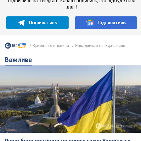
Якою була оригінальна версія гімну України та
чому її боялася Російська імперія: про це не
розповідають у школі
Державним символом є тільки перший куплет та приспів пісні
6 часов назад
29,3 т.
Олександру Пономарьову – 53: що
відомо про трьох дітей секс-
символа 90-х та який вигляд вони
мають
За розвитком кар'єри артист не забував про