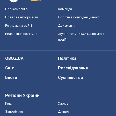
Світ
Розслідування
Блоги
Суспільство
Регіони України
Київ
Харків
Запоріжжя
Дніпро
Черкаси
Спорт
Футбол
Баскетбол
Хокей
Бокс
Формула-1
Моя школа
ГДЗ
Підручники