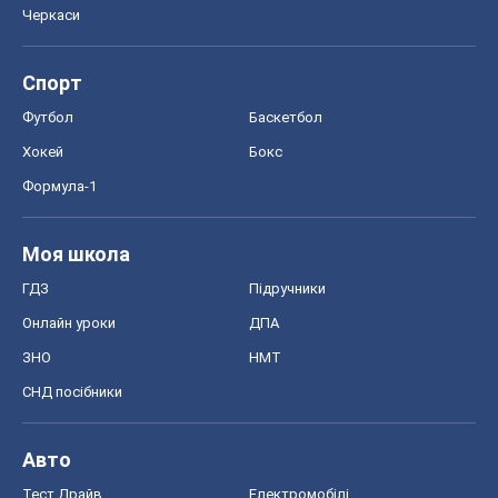
Онлайн уроки
ДПА
ЗНО
НМТ
СНД посібники
Авто
Тест Драйв
Електромобілі
Акції
Сервіс
Food Oboz
Рецепти
Напої
Дієти
Економіка
Ринки та компанії
Макроекономіка