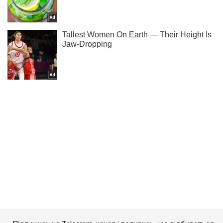
Підпишись на Telegram-канал і подивись, що відбудеться
далі!
Підписатись
Підписатись
Кримінальні новини
Нападникам на журналістів...
Важливе