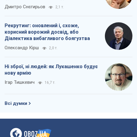
Ігар Тишкевич
16,7 т.
Всі думки
Про компанію
Команда
Правова інформація
Політика конфіденційності
Реклама на сайті
Документи
Редакційна політика
Журналісти OBOZ.UA на місці
подій
OBOZ.UA
Політика