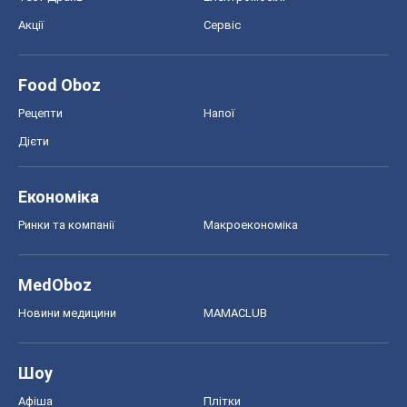
MedOboz
Новини медицини
MAMACLUB
Шоу
Афіша
Плітки
Краса
Мода
Жіночий журнал