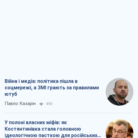
Війна і медіа: політика пішла в
соцмережі, а ЗМІ грають за правилами
ютуб
Павло Казарін
498
У полоні власних міфів: як
Костянтинівка стала головною
ідеологічною пасткою для російських
окупантів
Дмитро Снєгирьов
2,1 т.
Рекрутинг: оновлений і, схоже,
корисний ворожий досвід, або
Діалектика вибагливого боягузтва
Олександр Кірш
2,0 т.
Ні зброї, ні людей: як Лукашенко будує
нову армію