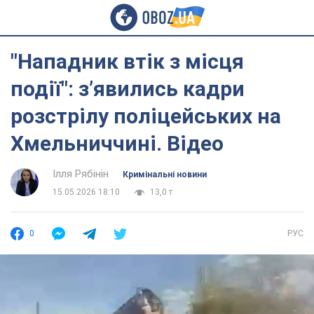
"Нападник втік з місця
події": зʼявились кадри
розстрілу поліцейських на
Хмельниччині. Відео
Ілля Рябінін
Кримінальні новини
15.05.2026 18:10
13,0 т.
0
РУС