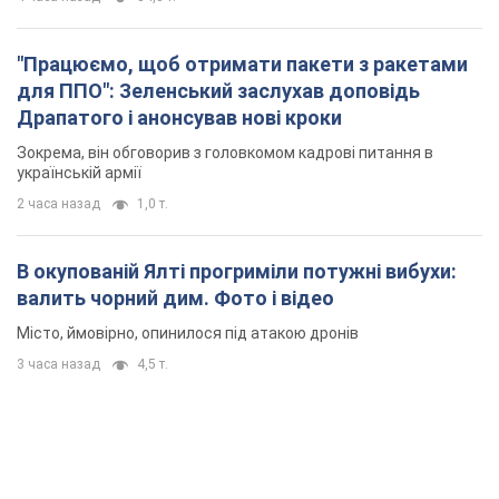
"Працюємо, щоб отримати пакети з ракетами
для ППО": Зеленський заслухав доповідь
Драпатого і анонсував нові кроки
Зокрема, він обговорив з головкомом кадрові питання в
українській армії
2 часа назад
1,0 т.
В окупованій Ялті прогриміли потужні вибухи:
валить чорний дим. Фото і відео
Місто, ймовірно, опинилося під атакою дронів
3 часа назад
4,5 т.