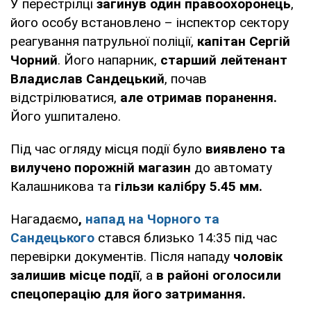
У перестрілці
загинув один правоохоронець
,
його особу встановлено – інспектор сектору
реагування патрульної поліції,
капітан Сергій
Чорний
. Його напарник,
старший лейтенант
Владислав Сандецький
, почав
відстрілюватися,
але отримав поранення.
Його ушпиталено.
Під час огляду місця події було
виявлено та
вилучено порожній магазин
до автомату
Калашникова та
гільзи калібру 5.45 мм.
Нагадаємо
,
напад на Чорного та
Сандецького
стався близько 14:35 під час
перевірки документів. Після нападу
чоловік
залишив місце події
, а
в районі оголосили
спецоперацію для його затримання.