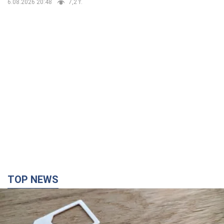
TOP NEWS
Мобільні оператори підвищили тарифи "до
межі", але якість зв'язку деградувала: чи варто