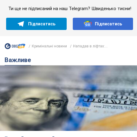
Банки "готуються" до нового курсу долара:
українцям розповіли, чого очікувати
найближчими днями
Яким буде курс валюти в обмінниках
6.08.2026 22:58
152,4 т.
Українцям обіцяють по 850 грн від