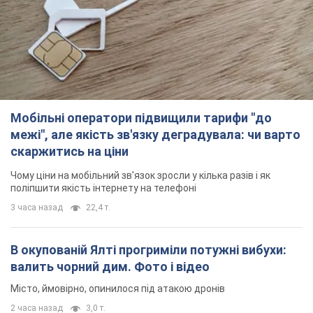
скаржитись на ціни
Чому ціни на мобільний зв'язок зросли у кілька разів і як
поліпшити якість інтернету на телефоні
3 часа назад
22,4 т.
В окупованій Ялті прогриміли потужні вибухи:
валить чорний дим. Фото і відео
Місто, ймовірно, опинилося під атакою дронів
2 часа назад
3,0 т.
У Коблевому на Миколаївщині стався вибух у
морі: загинув чоловік, є постраждалі
Чоловік, ймовірно, підірвався на морській міні
3 часа назад
3,3 т.