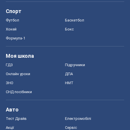
ГДЗ
Підручники
Онлайн уроки
ДПА
ЗНО
НМТ
СНД посібники
Авто
Тест Драйв
Електромобілі
Акції
Сервіс
Food Oboz
Рецепти
Напої
Дієти
Економіка