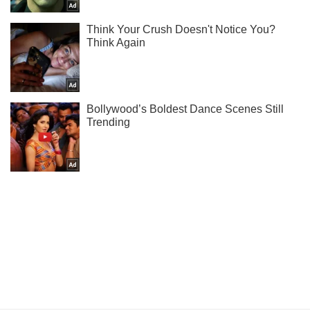
Ти ще не підписаний на наш Telegram? Швиденько тисни!
Підписатись
Підписатись
Кримінальні новини
Нападав в ліфтах:...
Важливе