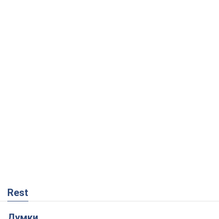
Rest
Думки
Росія втрачає ресурси поза планом: хто
насправді диктує темп війни
Сергій Місюра
1,8 т.
"Ми вже проходили через гірше": Україні
не варто піддаватися зневірі через