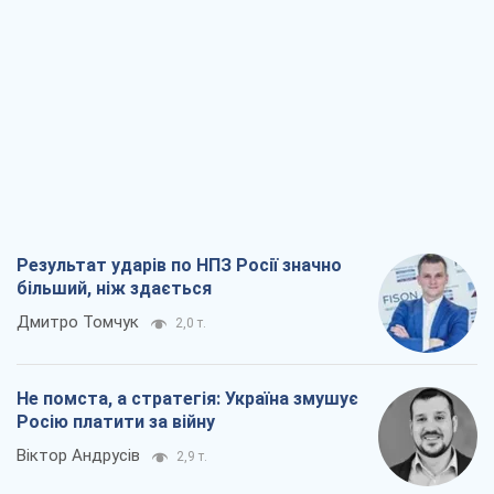
Результат ударів по НПЗ Росії значно
більший, ніж здається
Дмитро Томчук
2,0 т.
Не помста, а стратегія: Україна змушує
Росію платити за війну
Віктор Андрусів
2,9 т.
Відповідь на українофобію – не
полонофобія, а сильна українська
держава
Микола Княжицький
2,2 т.
Мер Москви раптово схотів миру, як
стають послом у США й нові українські