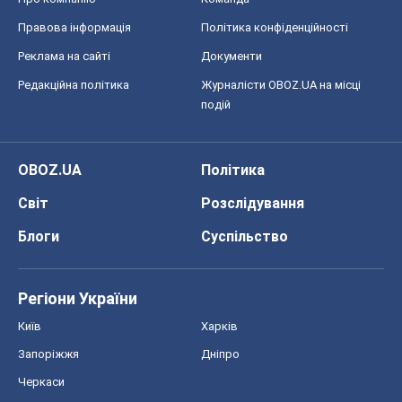
Світ
Розслідування
Блоги
Суспільство
Регіони України
Київ
Харків
Запоріжжя
Дніпро
Черкаси
Спорт
Футбол
Баскетбол
Хокей
Бокс
Формула-1
Моя школа