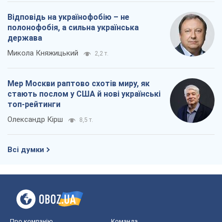
топ-рейтинги
Олександр Кірш
8,5 т.
Всі думки
Про компанію
Команда
Правова інформація
Політика конфіденційності
Реклама на сайті
Документи
Редакційна політика
Журналісти OBOZ.UA на місці
подій
OBOZ.UA
Політика