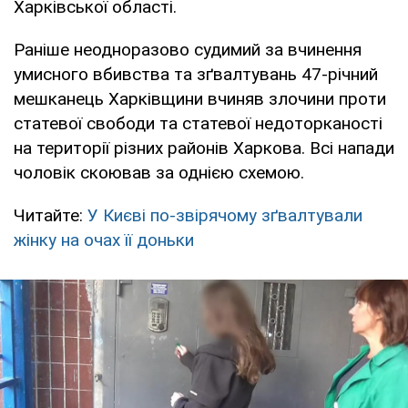
Харківської області.
Раніше неодноразово судимий за вчинення
умисного вбивства та зґвалтувань 47-річний
мешканець Харківщини вчиняв злочини проти
статевої свободи та статевої недоторканості
на території різних районів Харкова. Всі напади
чоловік скоював за однією схемою.
Читайте:
У Києві по-звірячому зґвалтували
жінку на очах її доньки