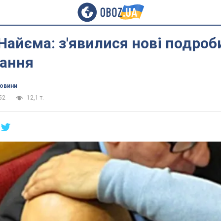
Найєма: з'явилися нові подроб
вання
новини
52
12,1 т.