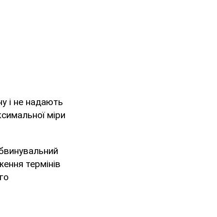
у і не надають
ксимальної міри
обвинувальний
ження термінів
го