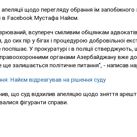
і апеляції щодо перегляду обрання їм запобіжного 
ці в Facebook Мустафа Найєм.
зрюваний, всупереч сміливим обіцянкам адвокатів,
 до сих пір у бігах і процедурою добровільної екс
 поспішає. У прокуратурі і в поліції стверджують, 
 правоохоронними органами Азербайджану вже дос
 ще залишається політичне питання", - написав на
ння: Найєм відреагував на рішення суду
чив, що суд відхилив апеляцію щодо зняття арешт
валися фігуранти справи.