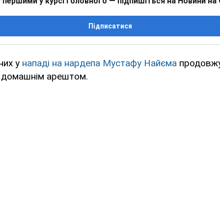
 першими у курсі головного — підпишіться на Новини на
Підписатися
них у
нападі на нардепа Мустафу Найєма
продовж
д домашнім арештом.