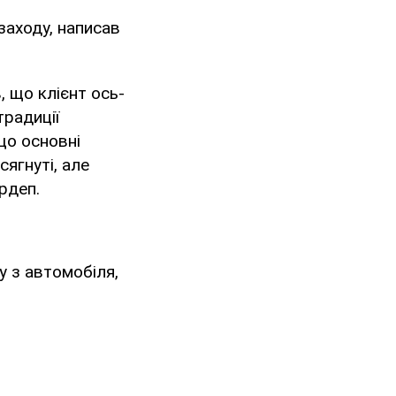
заходу, написав
 що клієнт ось-
традиції
що основні
ягнуті, але
рдеп.
у з автомобіля,