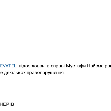
EVATEL
, підозрювані в справі Мустафи Найєма ра
е декількох правопорушення.