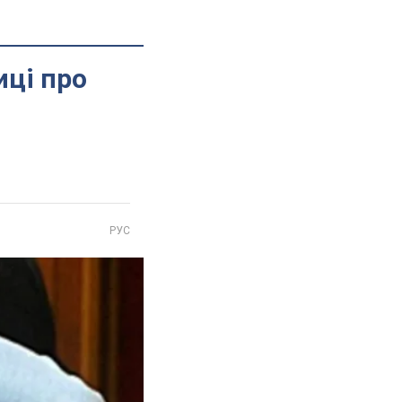
иці про
РУС