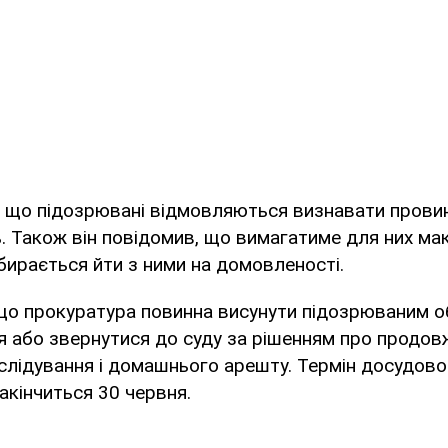
 що підозрювані відмовляються визнавати провин
. Також він повідомив, що вимагатиме для них ма
збирається йти з ними на домовленості.
 що прокуратура повинна висунути підозрюваним 
я або звернутися до суду за рішенням про продов
слідування і домашнього арешту. Термін досудово
акінчиться 30 червня.