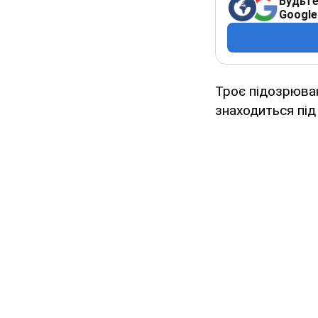
Будьте
Google
Троє підозрюва
знаходиться пі