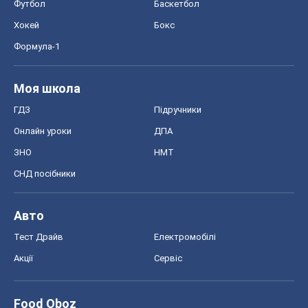
Футбол
Баскетбол
Хокей
Бокс
Формула-1
Моя школа
ГДЗ
Підручники
Онлайн уроки
ДПА
ЗНО
НМТ
СНД посібники
Авто
Тест Драйв
Електромобілі
Акції
Сервіс
Food Oboz