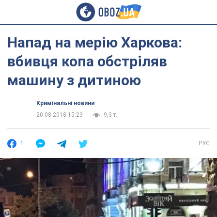
Напад на мерію Харкова:
вбивця копа обстріляв
машину з дитиною
Кримінальні новини
20.08.2018 15:23
9,3 т.
1
РУС