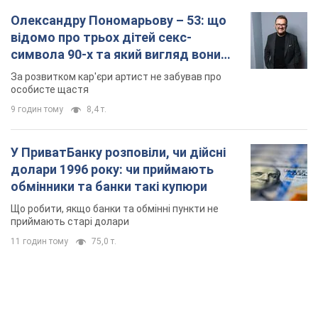
Олександру Пономарьову – 53: що
відомо про трьох дітей секс-
символа 90-х та який вигляд вони
мають
За розвитком кар'єри артист не забував про
особисте щастя
9 годин тому
8,4 т.
У ПриватБанку розповіли, чи дійсні
долари 1996 року: чи приймають
обмінники та банки такі купюри
Що робити, якщо банки та обмінні пункти не
приймають старі долари
11 годин тому
75,0 т.