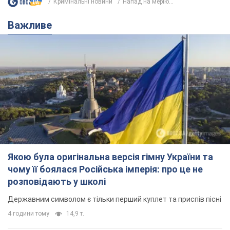
Кримінальні новини
Напад на мерію...
Важливе
Якою була оригінальна версія гімну України та
чому її боялася Російська імперія: про це не
розповідають у школі
Державним символом є тільки перший куплет та приспів пісні
4 години тому
14,9 т.