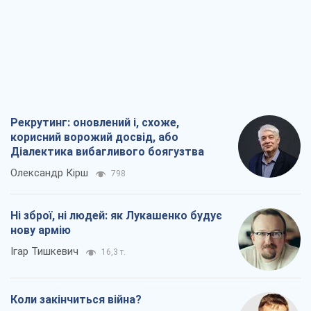
Рекрутинг: оновлений і, схоже,
корисний ворожий досвід, або
Діалектика вибагливого боягузтва
Олександр Кірш
798
Ні зброї, ні людей: як Лукашенко будує
нову армію
Ігар Тишкевич
16,3 т.
Коли закінчиться війна?