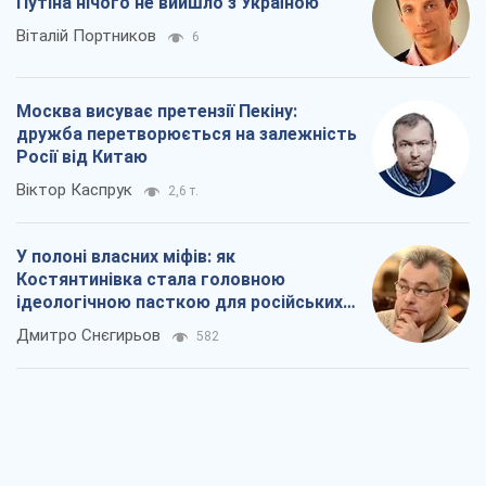
Путіна нічого не вийшло з Україною
Віталій Портников
6
Москва висуває претензії Пекіну:
дружба перетворюється на залежність
Росії від Китаю
Віктор Каспрук
2,6 т.
У полоні власних міфів: як
Костянтинівка стала головною
ідеологічною пасткою для російських
окупантів
Дмитро Снєгирьов
582