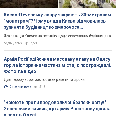
Києво-Печерську лавру закриють 80-метровим
"монстром"? Чому влада Києва відмовилась
зупиняти будівництво хмарочоса
"московського вірянина"
Яка реакція Кличка на петицію щодо скасування будівництва
годину тому
4,5 т.
Армія Росії здійснила масовану атаку на Одесу:
горіла історична частина міста, є постраждалі.
Фото та відео
Для терору ворог застосував ракети та дрони
2 години тому
51,8 т.
"Воюють проти продовольчої безпеки світу!"
Зеленський заявив, що армія Росії знову цілила
у порт в Одесі