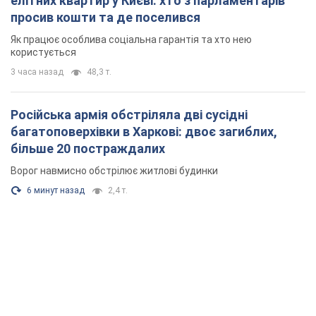
елітних квартир у Києві: хто з парламентарів
просив кошти та де поселився
Як працює особлива соціальна гарантія та хто нею
користується
3 часа назад
48,3 т.
Російська армія обстріляла дві сусідні
багатоповерхівки в Харкові: двоє загиблих,
більше 20 постраждалих
Ворог навмисно обстрілює житлові будинки
6 минут назад
2,4 т.