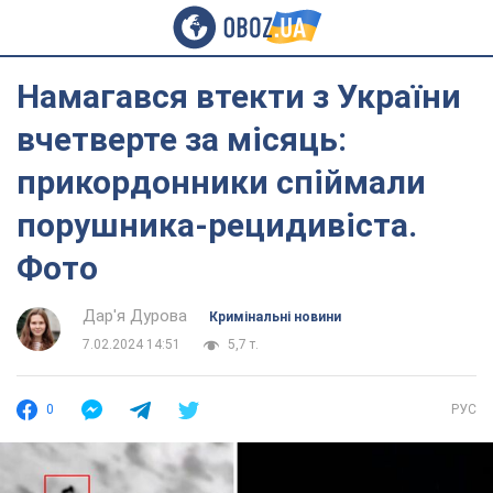
Намагався втекти з України
вчетверте за місяць:
прикордонники спіймали
порушника-рецидивіста.
Фото
Дар'я Дурова
Кримінальні новини
7.02.2024 14:51
5,7 т.
0
РУС