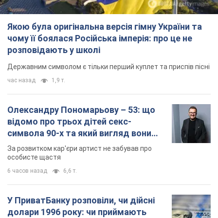
Якою була оригінальна версія гімну України та
чому її боялася Російська імперія: про це не
розповідають у школі
Державним символом є тільки перший куплет та приспів пісні
час назад
1,9 т.
Олександру Пономарьову – 53: що
відомо про трьох дітей секс-
символа 90-х та який вигляд вони
мають
За розвитком кар'єри артист не забував про
особисте щастя
6 часов назад
6,6 т.
У ПриватБанку розповіли, чи дійсні
долари 1996 року: чи приймають