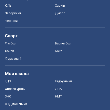
Київ
Харків
Запоріжжя
Дніпро
Черкаси
Спорт
Футбол
Баскетбол
Хокей
Бокс
Формула-1
Моя школа
ГДЗ
Підручники
Онлайн уроки
ДПА
ЗНО
НМТ
СНД посібники