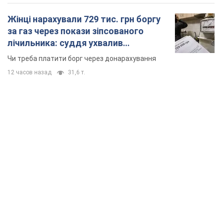
Жінці нарахували 729 тис. грн боргу
за газ через покази зіпсованого
лічильника: суддя ухвалив
неочікуване рішення
Чи треба платити борг через донарахування
12 часов назад
31,6 т.