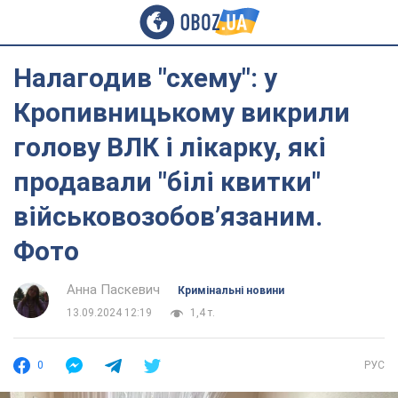
Налагодив "схему": у
Кропивницькому викрили
голову ВЛК і лікарку, які
продавали "білі квитки"
військовозобов’язаним.
Фото
Анна Паскевич
Кримінальні новини
13.09.2024 12:19
1,4 т.
0
РУС