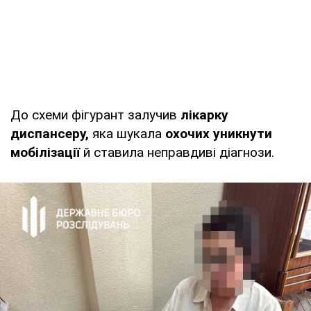
До схеми фігурант залучив
лікарку
диспансеру,
яка шукала
охочих уникнути
мобілізації
й ставила неправдиві діагнози.