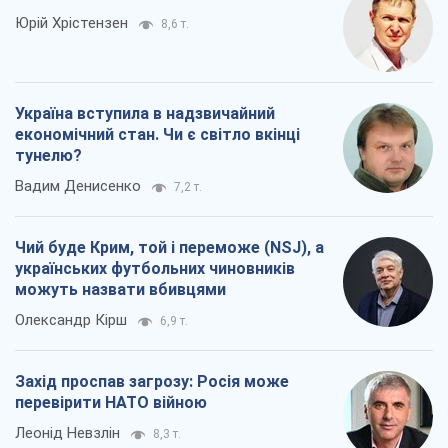
Юрій Хрістензен
8,6 т.
Україна вступила в надзвичайний
економічний стан. Чи є світло вкінці
тунелю?
Вадим Денисенко
7,2 т.
Чий буде Крим, той і переможе (NSJ), а
українських футбольних чиновників
можуть назвати вбивцями
Олександр Кірш
6,9 т.
Захід проспав загрозу: Росія може
перевірити НАТО війною
Леонід Невзлін
8,3 т.