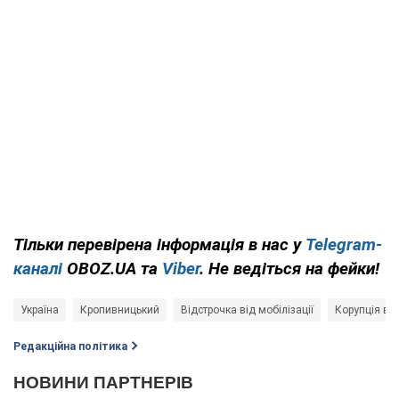
Тільки перевірена інформація в нас у
Telegram-
каналі
OBOZ.UA та
Viber
. Не ведіться на фейки!
Україна
Кропивницький
Відстрочка від мобілізації
Корупція в У
Редакційна політика