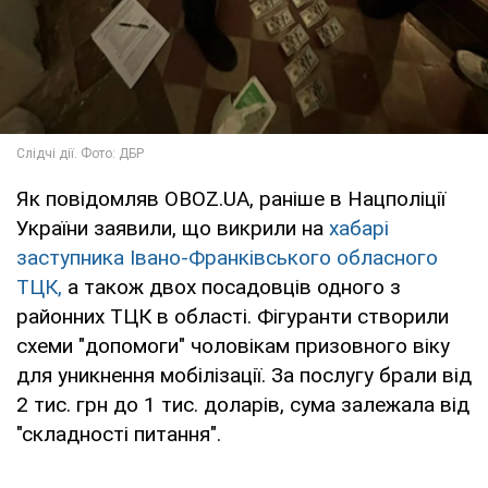
Як повідомляв OBOZ.UA, раніше в Нацполіції
України заявили, що викрили на
хабарі
заступника Івано-Франківського обласного
ТЦК,
а також двох посадовців одного з
районних ТЦК в області. Фігуранти створили
схеми "допомоги" чоловікам призовного віку
для уникнення мобілізації. За послугу брали від
2 тис. грн до 1 тис. доларів, сума залежала від
"складності питання".