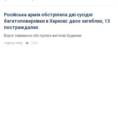
Російська армія обстріляла дві сусідні
багатоповерхівки в Харкові: двоє загиблих, 13
постраждалих
Ворог навмисно обстрілює житлові будинки
годину тому
1,2 т.