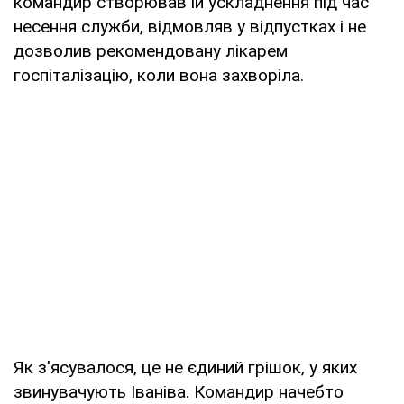
командир створював їй ускладнення під час
несення служби, відмовляв у відпустках і не
дозволив рекомендовану лікарем
госпіталізацію, коли вона захворіла.
Як з'ясувалося, це не єдиний грішок, у яких
звинувачують Іваніва. Командир начебто