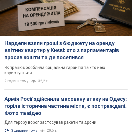
Нардепи взяли гроші з бюджету на оренду
елітних квартир у Києві: хто з парламентарів
просив кошти та де поселився
Як працює особлива соціальна гарантія та хто нею
користується
2 години тому
32,2 т.
Армія Росії здійснила масовану атаку на Одесу:
горіла історична частина міста, є постраждалі.
Фото та відео
Для терору ворог застосував ракети та дрони
3 хвилини тому
20,5 т.