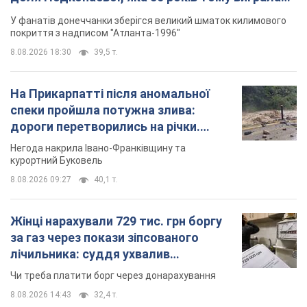
"золото" Олімпіади
У фанатів донеччанки зберігся великий шматок килимового
покриття з надписом "Атланта-1996"
8.08.2026 18:30
39,5 т.
На Прикарпатті після аномальної
спеки пройшла потужна злива:
дороги перетворились на річки.
Відео
Негода накрила Івано-Франківщину та
курортний Буковель
8.08.2026 09:27
40,1 т.
Жінці нарахували 729 тис. грн боргу
за газ через покази зіпсованого
лічильника: суддя ухвалив
неочікуване рішення
Чи треба платити борг через донарахування
8.08.2026 14:43
32,4 т.