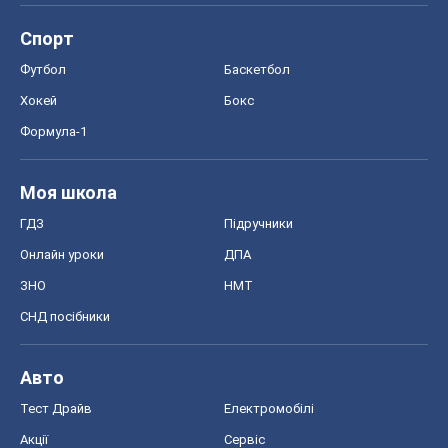
Спорт
Футбол
Баскетбол
Хокей
Бокс
Формула-1
Моя школа
ГДЗ
Підручники
Онлайн уроки
ДПА
ЗНО
НМТ
СНД посібники
Авто
Тест Драйв
Електромобілі
Акції
Сервіс