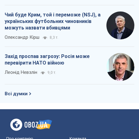
Чий буде Крим, той і переможе (NSJ), а
українських футбольних чиновників
можуть назвати вбивцями
Олександр Кірш
8,3 т.
Захід проспав загрозу: Росія може
перевірити НАТО війною
Леонід Невзлін
9,0 т.
Всі думки
Про компанію
Команда