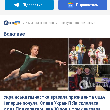
Підписатись
Підписатись
Кримінальні новини
Наказував ставити клізми...
Важливе
Українська гімнастка вразила президента США
і вперше почула "Слава Україні"! Як склалася
доля Подкопаєвої, яка 30 років тому виграла