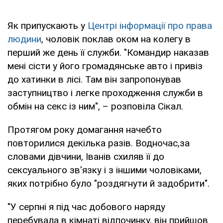
Як припускають у
Центрі інформації про права
людини
, чоловік поклав оком на колегу в
перший же день її служби. "Командир наказав
мені сісти у його громадянське авто і привіз
до хатинки в лісі. Там він запропонував
заступництво і легке проходження служби в
обмін на секс із ним", – розповіла Сікал.
Протягом року домагання начебто
повторилися декілька разів. Водночас,за
словами дівчини, Іванів схиляв її до
сексуального зв'язку і з іншими чоловіками,
яких потрібно було "роздягнути й задобрити".
"У серпні я під час добового наряду
перебувала в кімнаті відпочинку, він прийшов