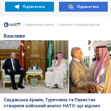
Саудівська Аравія, Туреччина та Пакистан
створили азійський аналог НАТО: що відомо
Договір передбачає взаємну підтримку у разі нападу на одну
з держав
8.08.2026 00:22
4,7 т.
На Прикарпатті після аномальної
спеки пройшла потужна злива:
дороги перетворились на річки.
Відео