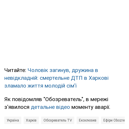
Читайте:
Чоловік загинув, дружина в
невідкладній: смертельне ДТП в Харкові
зламало життя молодій сім'ї
Як повідомляв "Обозреватель", в мережі
з'явилося
детальне відео
моменту аварії.
Україна
Харків
Обозреватель TV
Ексклюзив
Ефіри Obozreva