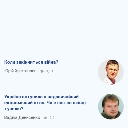
Коли закінчиться війна?
Юрій Хрістензен
3,1 т.
Україна вступила в надзвичайний
економічний стан. Чи є світло вкінці
тунелю?
Вадим Денисенко
2,6 т.
Чий буде Крим, той і переможе (NSJ), а
українських футбольних чиновників
можуть назвати вбивцями
Олександр Кірш
3,4 т.
Захід проспав загрозу: Росія може
перевірити НАТО війною