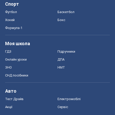
ГДЗ
Підручники
Онлайн уроки
ДПА
ЗНО
НМТ
СНД посібники
Авто
Тест Драйв
Електромобілі
Акції
Сервіс
Food Oboz
Рецепти
Напої
Дієти
Економіка
Ринки та компанії
Макроекономіка