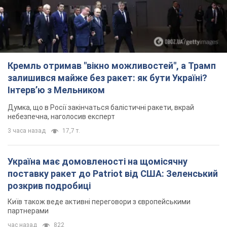
Думка, що в Росії закінчаться балістичні ракети, вкрай
небезпечна, наголосив експерт
3 часа назад
17,7 т.
Україна має домовленості на щомісячну
поставку ракет до Patriot від США: Зеленський
розкрив подробиці
Київ також веде активні переговори з європейськими
партнерами
час назад
822
У Німеччині зафіксували дрони над базою, де
ремонтують системи Patriot – Tagesschau
Служба охорони зафіксувала шість прольотів БПЛА
3 часа назад
3,2 т.