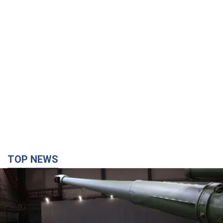
TOP NEWS
Кремль отримав "вікно можливостей", а Трамп
залишився майже без ракет: як бути Україні?
Інтерв’ю з Мельником