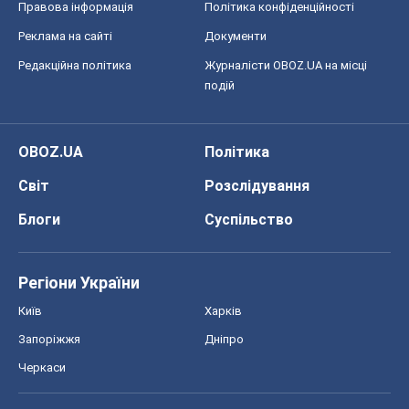
Світ
Розслідування
Блоги
Суспільство
Регіони України
Київ
Харків
Запоріжжя
Дніпро
Черкаси
Спорт
Футбол
Баскетбол
Хокей
Бокс
Формула-1
Моя школа