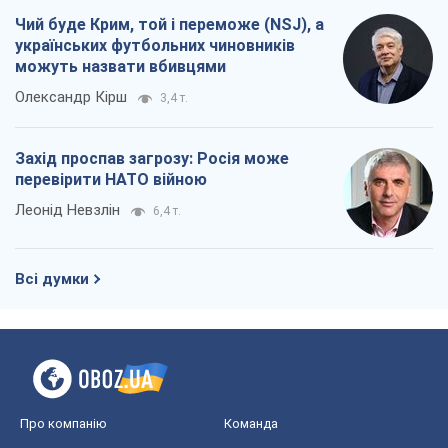
Леонід Невзлін
6,4 т.
Всі думки
Про компанію
Команда
Правова інформація
Політика конфіденційності
Реклама на сайті
Документи
Редакційна політика
Журналісти OBOZ.UA на місці
подій
OBOZ.UA
Політика