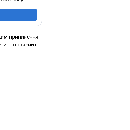
жим припинення
ети. Поранених