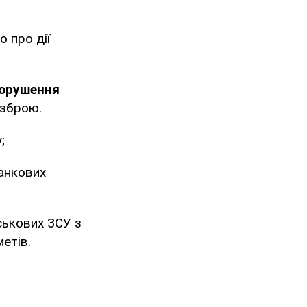
о про дії
порушення
 зброю.
;
танкових
ськових ЗСУ з
етів.