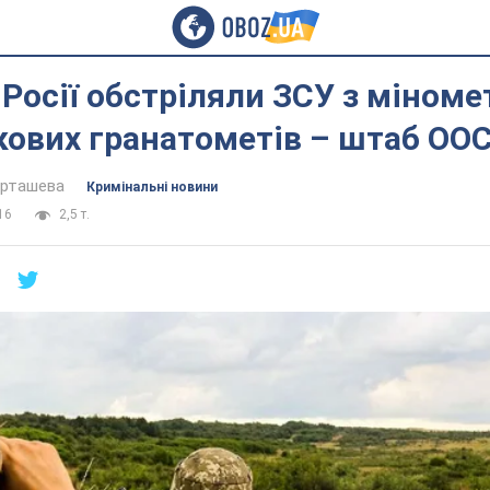
Росії обстріляли ЗСУ з міномет
ових гранатометів – штаб ОО
арташева
Кримінальні новини
16
2,5 т.