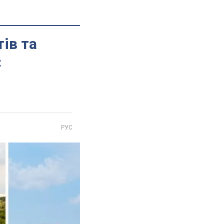
ів та
С
РУС