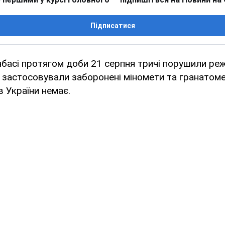
Підписатися
басі протягом доби 21 серпня тричі порушили ре
 застосовували заборонені міномети та гранатом
в України немає.