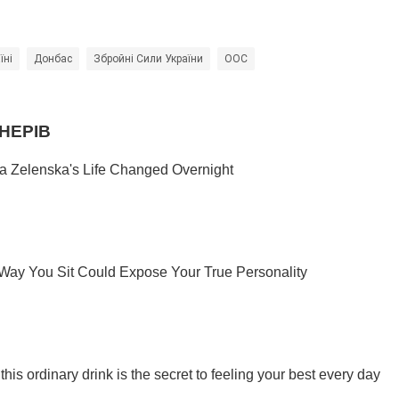
їні
Донбас
Збройні Сили України
ООС