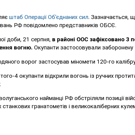
ляє
штаб Операції Об'єднаних сил
. Зазначається, щ
вань РФ повідомлено представників ОБСЄ.
ї доби, 21 серпня,
в районі ООС зафіксовано 3 
ення вогню.
Окупанти застосовували заборонену
одяного ворог застосував міномети 120-го калібру
того-4 окупанти відкрили вогонь із ручних проти
;
волуганського найманці РФ обстріляли позиції вій
 станкових гранатометів і великокаліберних кулем