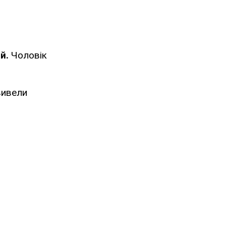
ий.
Чоловік
вивели