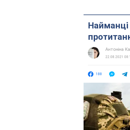
Найманці 
протитанк
Антоніна К
22.08.2021 08:
188