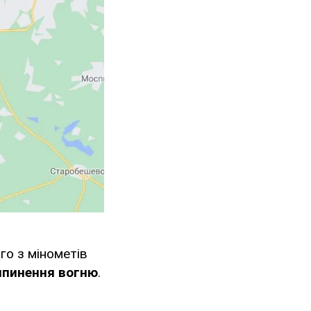
го з мінометів
ипинення вогню
.