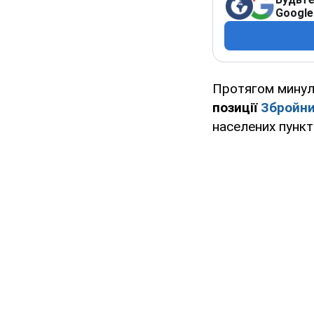
Google
Протягом минуло
позиції
Збройни
населених пункті