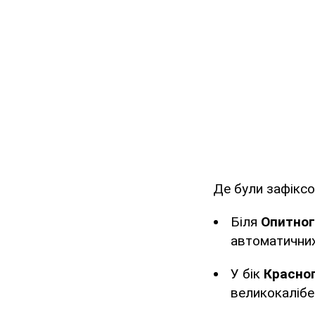
Де були зафіксо
Біля
Опитног
автоматичних
У бік
Красног
великокалібе