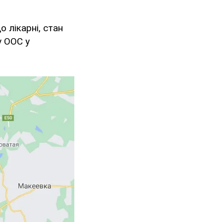
 лікарні, стан
у ООС у