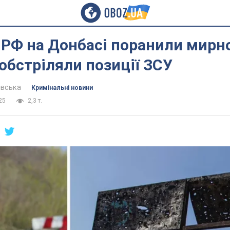
 РФ на Донбасі поранили мирн
обстріляли позиції ЗСУ
евська
Кримінальні новини
25
2,3 т.