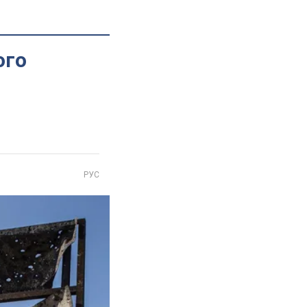
ого
РУС