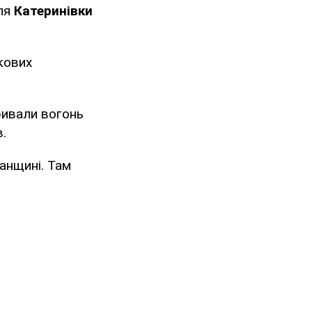
іля
Катеринівки
кових
ривали вогонь
.
ганщині. Там