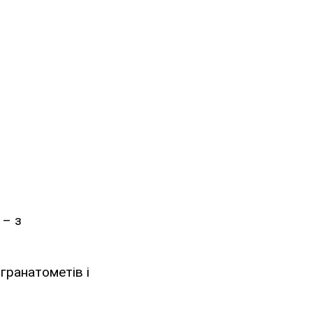
– з
гранатометів і