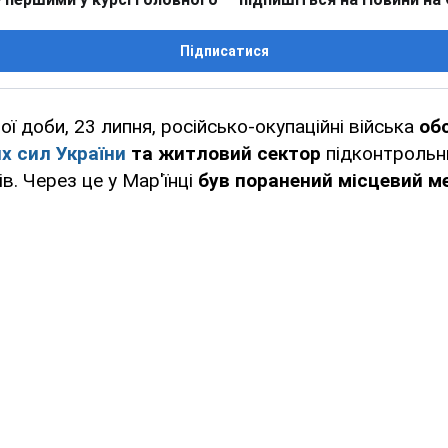
Підписатися
ї доби, 23 липня, російсько-окупаційні війська
об
х сил України
та житловий сектор
підконтрольни
в. Через це у Мар'їнці
був поранений місцевий 