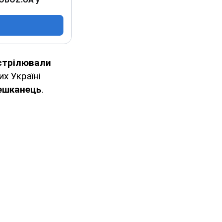
стрілювали
х Україні
мешканець
.