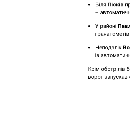
Біля
Пісків
п
– автоматичн
У районі
Пав
гранатометів
Неподалік
Во
із автоматич
Крім обстрілів 
ворог запускав 