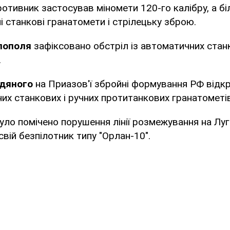
ротивник застосував міномети 120-го калібру, а б
і станкові гранатомети і стрілецьку зброю.
лополя
зафіксовано обстріл із автоматичних стан
.
дяного
на Приазов'ї збройні формування РФ відк
них станкових і ручних протитанкових гранатометів
було помічено порушення лінії розмежування на Лу
свій безпілотник типу "Орлан-10".