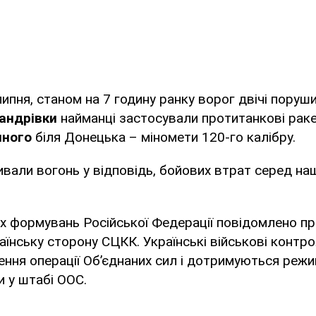
липня, станом на 7 годину ранку ворог двічі поруш
андрівки
найманці застосували протитанкові раке
яного
біля Донецька – міномети 120-го калібру.
ивали вогонь у відповідь, бойових втрат серед на
их формувань Російської Федерації повідомлено п
їнську сторону СЦКК. Українські військові конт
ення операції Об’єднаних сил і дотримуються реж
и у штабі ООС.