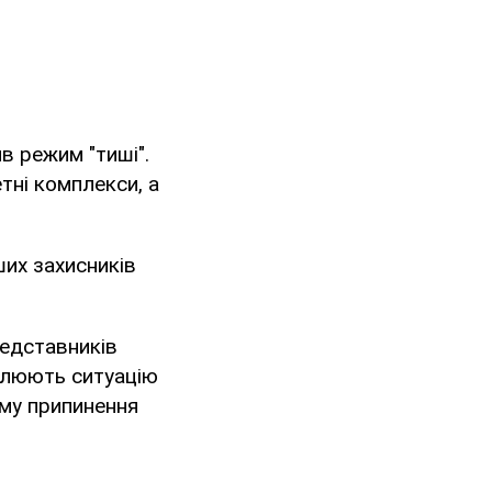
ив режим "тиші".
тні комплекси, а
ших захисників
редставників
ролюють ситуацію
иму припинення