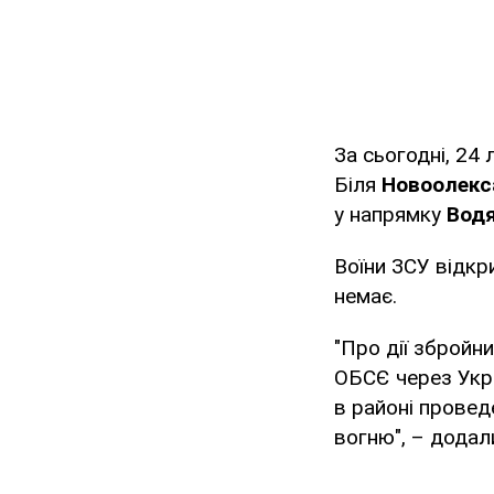
За сьогодні, 24 
Біля
Новоолекс
у напрямку
Вод
Воїни ЗСУ відкр
немає.
"Про дії збройн
ОБСЄ через Укра
в районі провед
вогню", – додал