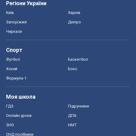
Регіони України
Київ
Харків
Запоріжжя
Дніпро
Черкаси
Спорт
Футбол
Баскетбол
Хокей
Бокс
Формула-1
Моя школа
ГДЗ
Підручники
Онлайн уроки
ДПА
ЗНО
НМТ
СНД посібники