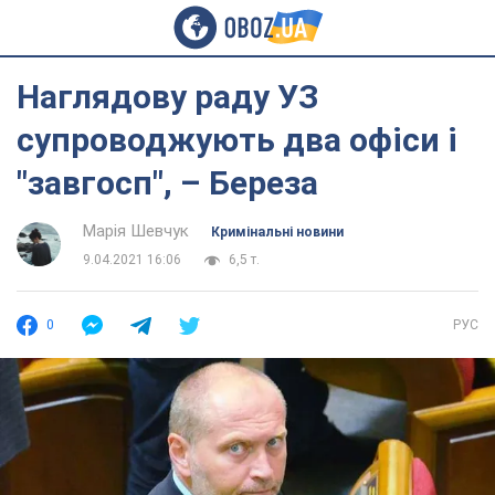
Наглядову раду УЗ
супроводжують два офіси і
"завгосп", – Береза
Марія Шевчук
Кримінальні новини
9.04.2021 16:06
6,5 т.
0
РУС