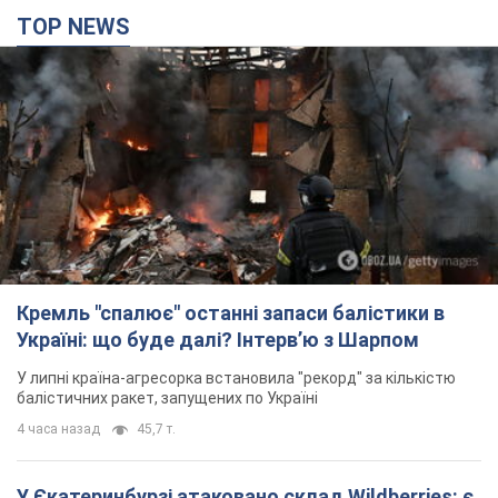
TOP NEWS
Кремль "спалює" останні запаси балістики в
Україні: що буде далі? Інтерв’ю з Шарпом
У липні країна-агресорка встановила "рекорд" за кількістю
балістичних ракет, запущених по Україні
4 часа назад
45,7 т.
У Єкатеринбурзі атаковано склад Wildberries: є