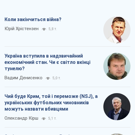
економічний стан. Чи є світло вкінці
тунелю?
Вадим Денисенко
5,0 т.
Чий буде Крим, той і переможе (NSJ), а
українських футбольних чиновників
можуть назвати вбивцями
Олександр Кірш
5,1 т.
Захід проспав загрозу: Росія може
перевірити НАТО війною
Леонід Невзлін
7,2 т.
Всі думки