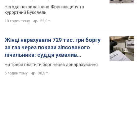
неочікуване рішення
Чи треба платити борг через донарахування
5 годин тому
30,5 т.
TOP NEWS