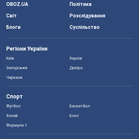
Запоріжжя
Дніпро
Черкаси
Спорт
Футбол
Баскетбол
Хокей
Бокс
Формула-1
Моя школа
ГДЗ
Підручники
Онлайн уроки
ДПА
ЗНО
НМТ
СНД посібники