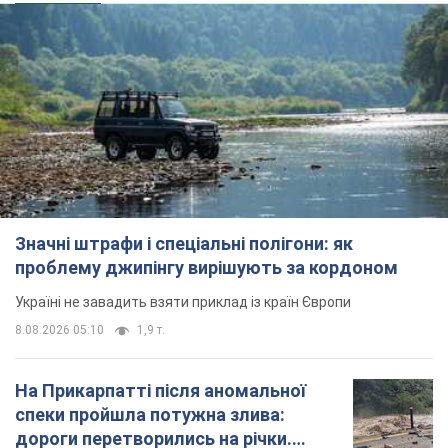
Значні штрафи і спеціальні полігони: як
проблему джипінгу вирішують за кордоном
Україні не завадить взяти приклад із країн Європи
8.08.2026 05:10
1,9 т.
На Прикарпатті після аномальної
спеки пройшла потужна злива:
дороги перетворились на річки.
Відео
Негода накрила Івано-Франківщину та
курортний Буковель
10 годин тому
22,0 т.
Жінці нарахували 729 тис. грн боргу
за газ через покази зіпсованого
лічильника: суддя ухвалив