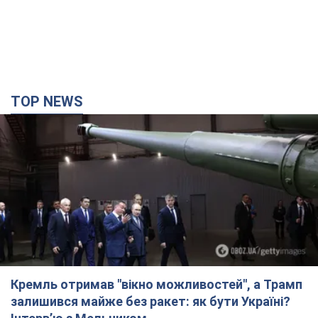
Кремль отримав "вікно можливостей", а Трамп
залишився майже без ракет: як бути Україні?
Інтерв’ю з Мельником
Думка, що в Росії закінчаться балістичні ракети, вкрай
небезпечна, наголосив експерт
7 годин тому
32,2 т.
Україна має домовленості на щомісячну
поставку ракет до Patriot від США: Зеленський
розкрив подробиці