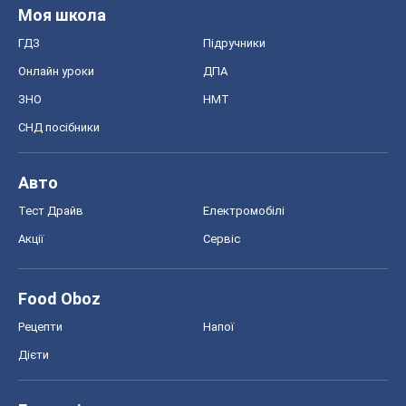
Авто
Тест Драйв
Електромобілі
Акції
Сервіс
Food Oboz
Рецепти
Напої
Дієти
Економіка
Ринки та компанії
Макроекономіка
MedOboz
Новини медицини
MAMACLUB
Шоу