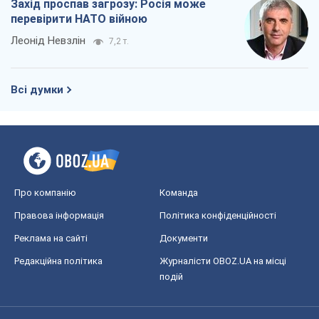
Про компанію
Команда
Правова інформація
Політика конфіденційності
Реклама на сайті
Документи
Редакційна політика
Журналісти OBOZ.UA на місці
подій
OBOZ.UA
Політика
Світ
Розслідування
Блоги
Суспільство
Регіони України
Київ
Харків