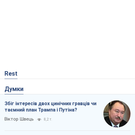
Rest
Думки
Збіг інтересів двох цинічних гравців чи
таємний план Трампа і Путіна?
Віктор Швець
8,2 т.
Мінськ готується до функціонування в
умовах масштабної воєнної кризи
Олександр Левченко
14,0 т.
Ні зброї, ні людей: як Лукашенко будує
нову армію
Ігар Тишкевич
11,4 т.