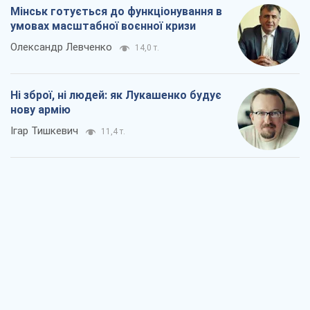
Коли закінчиться війна?
Юрій Хрістензен
5,8 т.
Україна вступила в надзвичайний