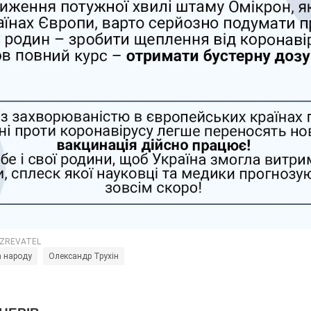
а народу
Олександр Трухін