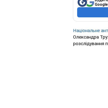
Google
Національне ан
Олександра Трух
розслідування п