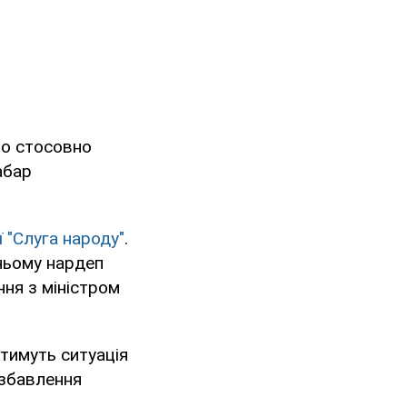
що стосовно
абар
ї "Слуга народу"
.
 ньому нардеп
ння з міністром
атимуть ситуація
озбавлення