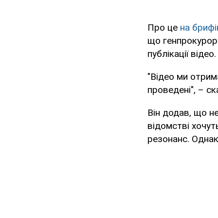
Про це
на брифі
що генпрокурор
публікації відео.
"Відео ми отрим
проведені", – ск
Він додав, що н
відомстві хочут
резонанс. Однак