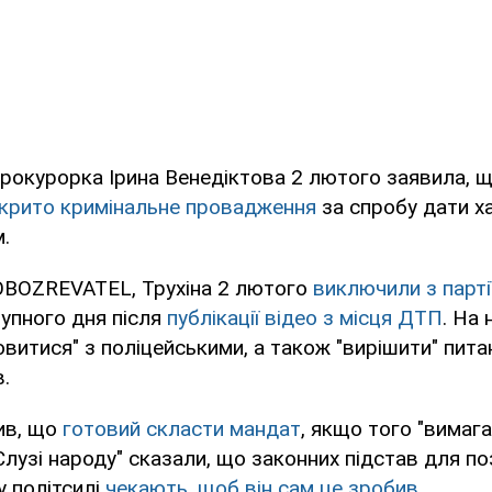
рокурорка Ірина Венедіктова 2 лютого заявила, 
дкрито кримінальне провадження
за спробу дати х
.
OBOZREVATEL, Трухіна 2 лютого
виключили з парті
упного дня після
публікації відео з місця ДТП
. На
витися" з поліцейськими, а також "вирішити" пита
.
ив, що
готовий скласти мандат
, якщо того "вимаг
 "Слузі народу" сказали, що законних підстав для п
у політсилі
чекають, щоб він сам це зробив
.