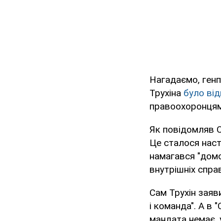
Нагадаємо, генп
Трухіна
було ві
правоохоронцям
Як повідомляв 
Це сталося наст
намагався "домо
внутрішніх справ
Сам Трухін заяв
і команда". А в
мандата немає, 