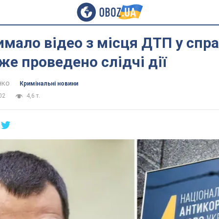
мало відео з місця ДТП у спра
вже проведено слідчі дії
нко
Кримінальні новини
02
4,6 т.