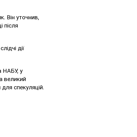
. Він уточнив,
і після
лідчі дії
 НАБУ, у
а великий
 для спекуляцій.