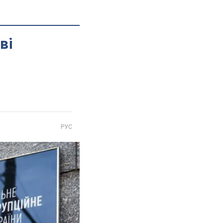
ві
РУС