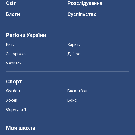
Футбол
Баскетбол
Хокей
Бокс
Формула-1
Моя школа
ГДЗ
Підручники
Онлайн уроки
ДПА
ЗНО
НМТ
СНД посібники
Авто
Тест Драйв
Електромобілі
Акції
Сервіс