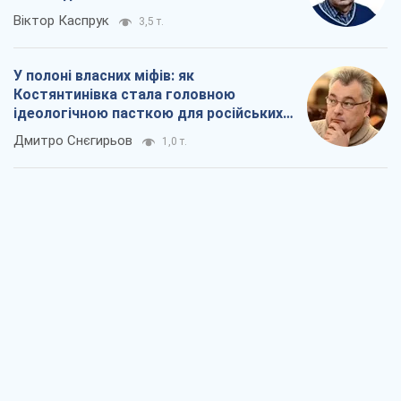
Рекрутинг: оновлений і, схоже,
корисний ворожий досвід, або
Діалектика вибагливого боягузтва
Олександр Кірш
1,1 т.
Ні зброї, ні людей: як Лукашенко будує
нову армію
Ігар Тишкевич
16,4 т.