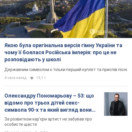
Олександру Пономарьову – 53: що
відомо про трьох дітей секс-
символа 90-х та який вигляд вони
мають
За розвитком кар'єри артист не забував про
особисте щастя
10 часов назад
8,7 т.
У ПриватБанку розповіли, чи дійсні
долари 1996 року: чи приймають
обмінники та банки такі купюри
Що робити, якщо банки та обмінні пункти не
приймають старі долари
11 часов назад
78,1 т.