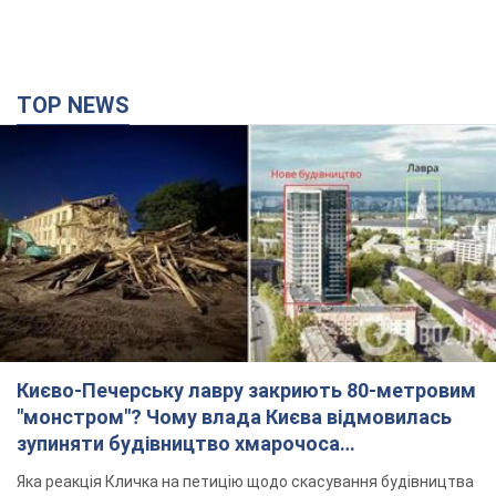
Києво-Печерську лавру закриють 80-метровим
"монстром"? Чому влада Києва відмовилась
зупиняти будівництво хмарочоса
"московського вірянина"
Яка реакція Кличка на петицію щодо скасування будівництва
2 часа назад
12,5 т.
Армія Росії здійснила масовану атаку на Одесу:
горіла історична частина міста, є постраждалі.
Фото та відео
Для терору ворог застосував ракети та дрони
10 минут назад
52,7 т.
"Воюють проти продовольчої безпеки світу!"
Зеленський заявив, що армія Росії знову цілила