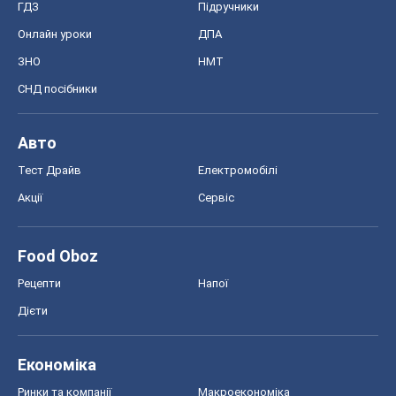
Food Oboz
Рецепти
Напої
Дієти
Економіка
Ринки та компанії
Макроекономіка
MedOboz
Новини медицини
MAMACLUB
Шоу
Афіша
Плітки
Краса
Мода
Жіночий журнал