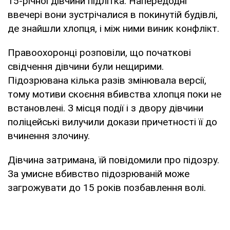
15-річної дівчини підлітка. Напередодні
ввечері вони зустрічалися в покинутій будівлі,
де знайшли хлопця, і між ними виник конфлікт.
Правоохоронці розповіли, що початкові
свідчення дівчини були нещирими.
Підозрювана кілька разів змінювала версії,
тому мотиви скоєння вбивства хлопця поки не
встановлені. З місця події і з двору дівчини
поліцейські вилучили докази причетності її до
вчинення злочину.
Дівчина затримана, їй повідомили про підозру.
За умисне вбивство підозрюваній може
загрожувати до 15 років позбавлення волі.