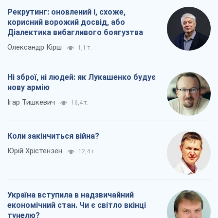
Коли закінчиться війна?
Юрій Хрістензен
12,4 т.
Україна вступила в надзвичайний
економічний стан. Чи є світло вкінці
тунелю?
Вадим Денисенко
9,8 т.
Всі думки
Про компанію
Команда
Правова інформація
Політика конфіденційності