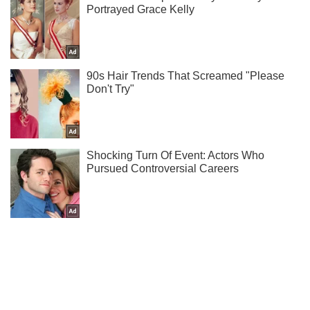
Ми в Telegram! Підписуйся! Читай тільки найкраще!
Підписатись
Підписатись