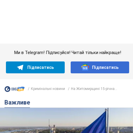
Кримінальні новини
На Житомирщині 15-річна...
Важливе
Якою була оригінальна версія гімну України та
чому її боялася Російська імперія: про це не
розповідають у школі
Державним символом є тільки перший куплет та приспів пісні
4 часа назад
19,1 т.