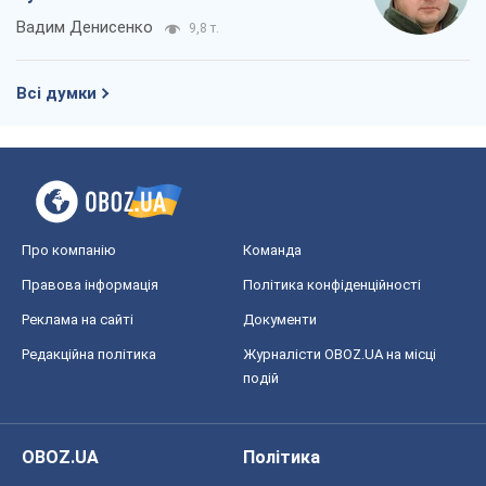
Реклама на сайті
Документи
Редакційна політика
Журналісти OBOZ.UA на місці
подій
OBOZ.UA
Політика
Світ
Розслідування
Блоги
Суспільство
Регіони України
Київ
Харків
Запоріжжя
Дніпро
Черкаси
Спорт