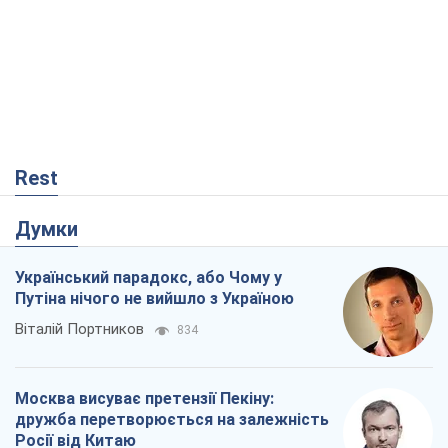
Путіна нічого не вийшло з Україною
Віталій Портников
834
Москва висуває претензії Пекіну:
дружба перетворюється на залежність
Росії від Китаю
Віктор Каспрук
3,5 т.
У полоні власних міфів: як
Костянтинівка стала головною
ідеологічною пасткою для російських
окупантів
Дмитро Снєгирьов
1,0 т.