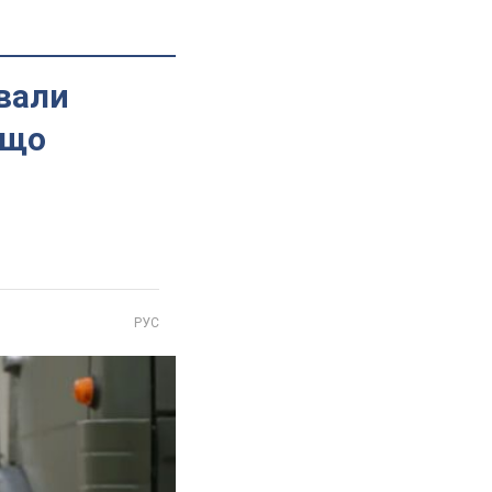
ували
 що
РУС