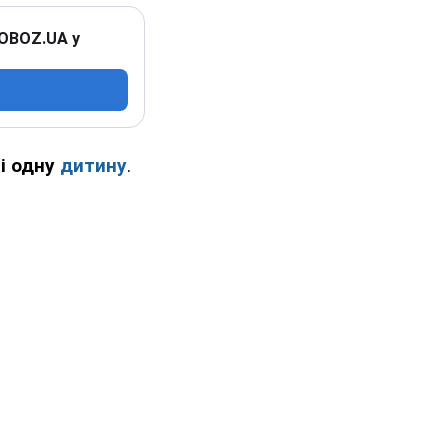
 OBOZ.UA у
і одну
дитину
.