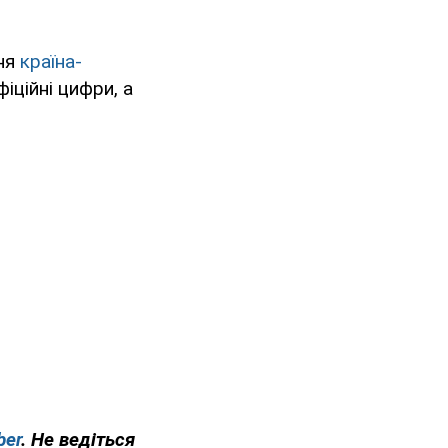
ння
країна-
фіційні цифри, а
ber
. Не ведіться