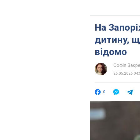
На Запорі
дитину, щ
відомо
Софія Закр
26.05.2026 04:
0