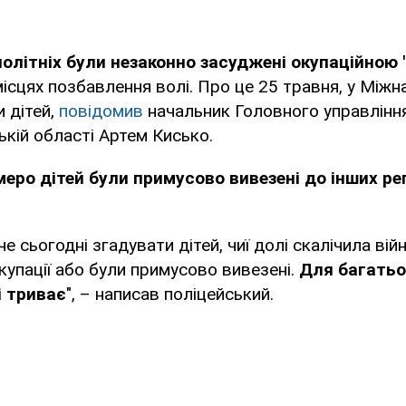
олітніх були незаконно засуджені окупаційною
ісцях позбавлення волі. Про це 25 травня, у Між
и дітей,
повідомив
начальник Головного управлінн
зькій області Артем Кисько.
еро дітей були примусово вивезені до інших рег
 сьогодні згадувати дітей, чиї долі скалічила війн
окупації або були примусово вивезені.
Для багатьо
і триває
", – написав поліцейський.