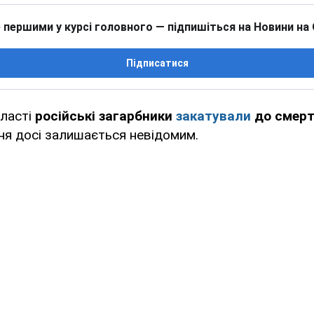
 першими у курсі головного — підпишіться на Новини на
Підписатися
бласті
російські загарбники
закатували
до смерт
ння досі залишається невідомим.