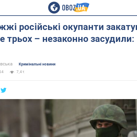
жжі російські окупанти закат
е трьох – незаконно засудили:
евська
Кримінальні новини
54
7,4 т.