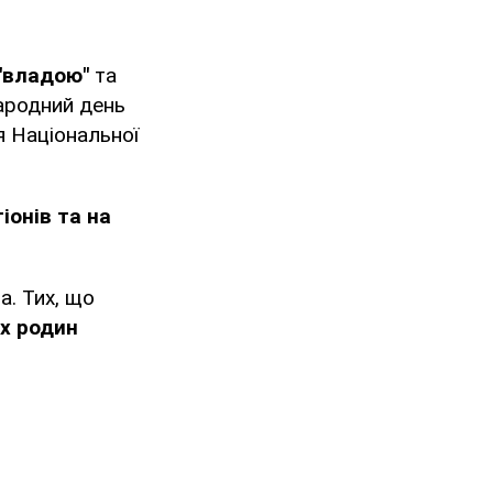
 "владою"
та
народний день
я Національної
іонів та на
а. Тих, що
х родин