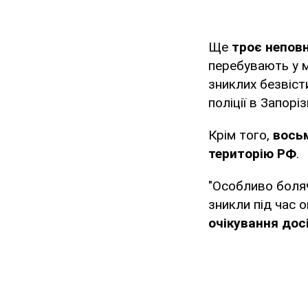
Ще
троє неповн
перебувають у м
зниклих безвіст
поліції в Запорі
Крім того,
восьм
територію РФ
.
"Особливо боляче
зникли під час 
очікування дос