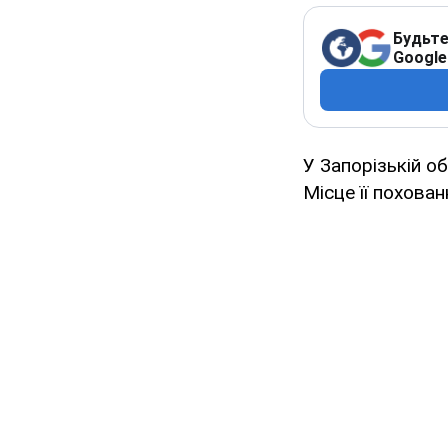
Будьте
Google
У Запорізькій о
Місце її похова