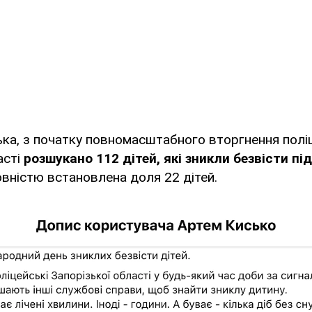
ька, з початку повномасштабного вторгнення пол
асті
розшукано 112 дітей, які зникли безвісти пі
повністю встановлена доля 22 дітей.