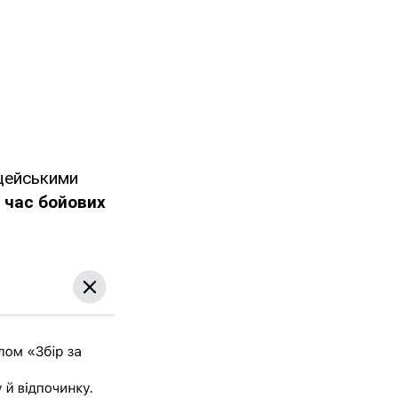
іцейськими
д час бойових