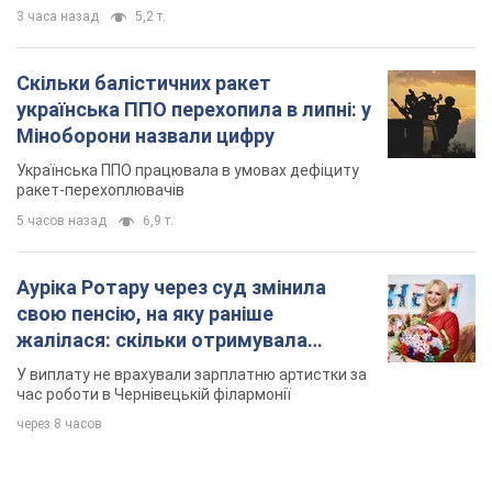
3 часа назад
5,2 т.
Скільки балістичних ракет
українська ППО перехопила в липні: у
Міноборони назвали цифру
Українська ППО працювала в умовах дефіциту
ракет-перехоплювачів
5 часов назад
6,9 т.
Ауріка Ротару через суд змінила
свою пенсію, на яку раніше
жалілася: скільки отримувала
співачка
У виплату не врахували зарплатню артистки за
час роботи в Чернівецькій філармонії
через 8 часов