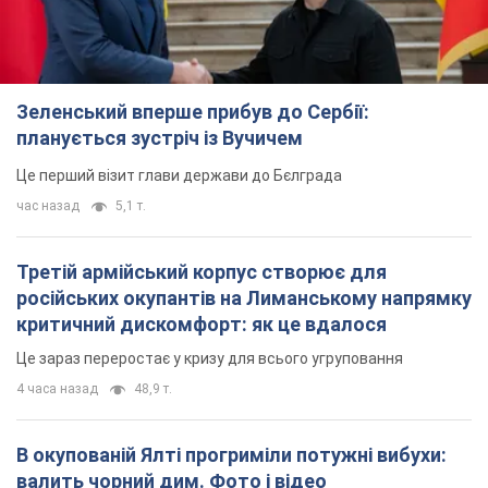
Зеленський вперше прибув до Сербії:
планується зустріч із Вучичем
Це перший візит глави держави до Бєлграда
час назад
5,1 т.
Третій армійський корпус створює для
російських окупантів на Лиманському напрямку
критичний дискомфорт: як це вдалося
Це зараз переростає у кризу для всього угруповання
4 часа назад
48,9 т.
В окупованій Ялті прогриміли потужні вибухи:
валить чорний дим. Фото і відео