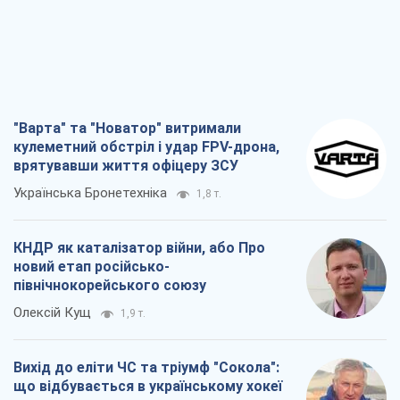
"Варта" та "Новатор" витримали
кулеметний обстріл і удар FPV-дрона,
врятувавши життя офіцеру ЗСУ
Українська Бронетехніка
1,8 т.
КНДР як каталізатор війни, або Про
новий етап російсько-
північнокорейського союзу
Олексій Кущ
1,9 т.
Вихід до еліти ЧС та тріумф "Сокола":
що відбувається в українському хокеї