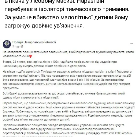
втікача у лісовому масиві. Наразі він
перебуває в ізоляторі тимчасового тримання.
За умисне вбивство малолітньої дитини йому
загрожує довічне ув'язнення.