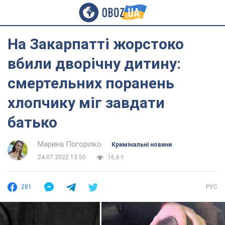
На Закарпатті жорстоко
вбили дворічну дитину:
смертельних поранень
хлопчику міг завдати
батько
Марина Погорілко
Кримінальні новини
24.07.2022 13:50
16,6 т.
281
РУС