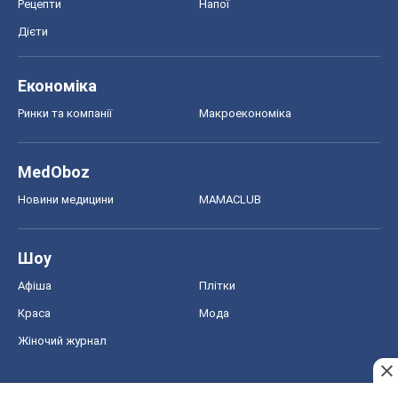
Рецепти
Напої
Дієти
Економіка
Ринки та компанії
Макроекономіка
MedOboz
Новини медицини
MAMACLUB
Шоу
Афіша
Плітки
Краса
Мода
Жіночий журнал