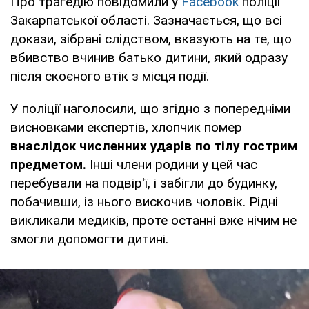
Про трагедію повідомили у
Facebook
поліції
Закарпатської області. Зазначається, що всі
докази, зібрані слідством, вказують на те, що
вбивство вчинив батько дитини, який одразу
після скоєного втік з місця події.
У поліції наголосили, що згідно з попередніми
висновками експертів, хлопчик помер
внаслідок численних ударів по тілу гострим
предметом.
Інші члени родини у цей час
перебували на подвір'ї, і забігли до будинку,
побачивши, із нього вискочив чоловік. Рідні
викликали медиків, проте останні вже нічим не
змогли допомогти дитині.