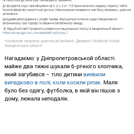
Нагадаємо: у Дніпропетровськой області
майже два тижні шукали 6-річного хлопчика,
який загубився – тіло дитини
виявили
випадково в полі, коли косили ріпак.
Маля
було без одягу, футболка, в якій він пішов з
дому, лежала неподалік.