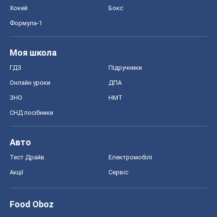
Хокей
Бокс
Формула-1
Моя школа
ГДЗ
Підручники
Онлайн уроки
ДПА
ЗНО
НМТ
СНД посібники
Авто
Тест Драйв
Електромобілі
Акції
Сервіс
Food Oboz