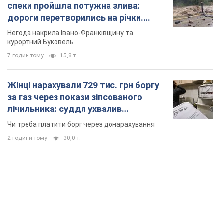
спеки пройшла потужна злива:
дороги перетворились на річки.
Відео
Негода накрила Івано-Франківщину та
курортний Буковель
7 годин тому
15,8 т.
Жінці нарахували 729 тис. грн боргу
за газ через покази зіпсованого
лічильника: суддя ухвалив
неочікуване рішення
Чи треба платити борг через донарахування
2 години тому
30,0 т.