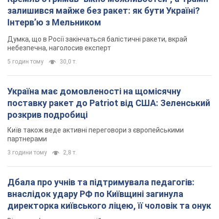
залишився майже без ракет: як бути Україні?
Інтерв’ю з Мельником
Думка, що в Росії закінчаться балістичні ракети, вкрай
небезпечна, наголосив експерт
5 годин тому
30,0 т.
Україна має домовленості на щомісячну
поставку ракет до Patriot від США: Зеленський
розкрив подробиці
Київ також веде активні переговори з європейськими
партнерами
3 години тому
2,8 т.
Дбала про учнів та підтримувала педагогів:
внаслідок удару РФ по Київщині загинула
директорка київського ліцею, її чоловік та онук