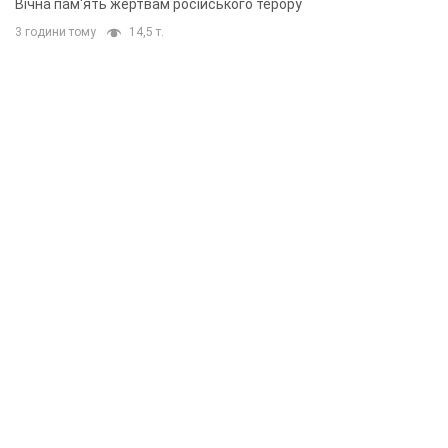
Вічна пам'ять жертвам російського терору
3 години тому
14,5 т.