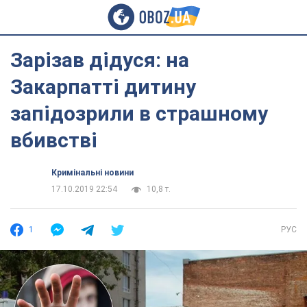
Зарізав дідуся: на
Закарпатті дитину
запідозрили в страшному
вбивстві
Кримінальні новини
17.10.2019 22:54
10,8 т.
1
РУС