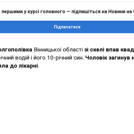
 першими у курсі головного — підпишіться на Новини на
Підписатися
олгополівка
Вінницької області
зі скелі впав ква
ічний водій і його 10-річний син.
Чоловік загинув 
ла до лікарні
.