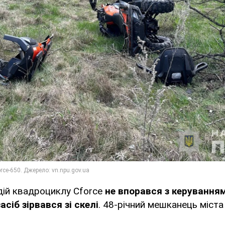
дій квадроциклу Cforce
не впорався з керуванням
сіб зірвався зі скелі
. 48-річний мешканець міста