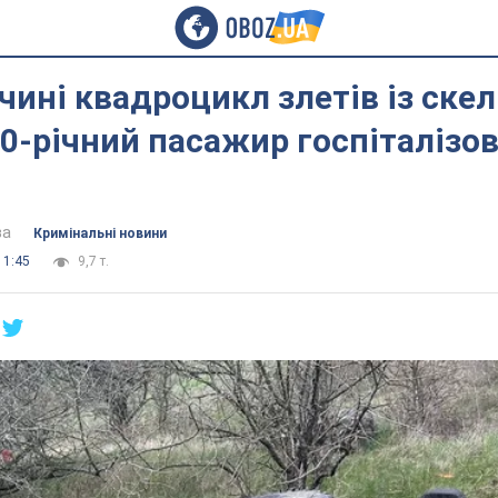
чині квадроцикл злетів із скелі
10-річний пасажир госпіталізо
ва
Кримінальні новини
11:45
9,7 т.