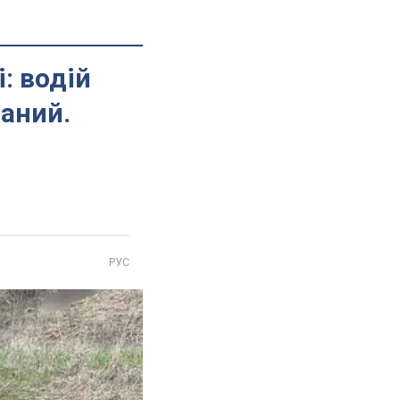
: водій
ваний.
РУС