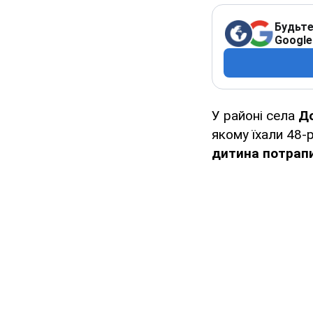
Будьте
Google
У районі села
Д
якому їхали 48-р
дитина потрапи