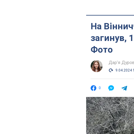
На Віннич
загинув, 
Фото
Дар'я Дуро
9.04.2024 
0