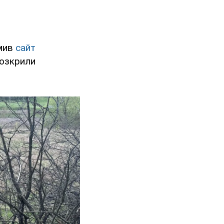
омив
сайт
розкрили