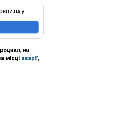
 OBOZ.UA у
дроцикл
, на
на місці
аварії
,