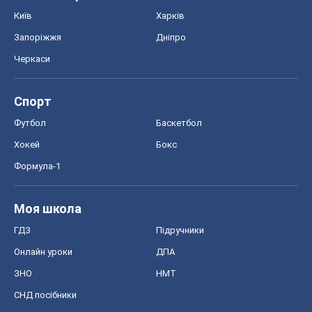
Київ
Харків
Запоріжжя
Дніпро
Черкаси
Спорт
Футбол
Баскетбол
Хокей
Бокс
Формула-1
Моя школа
ГДЗ
Підручники
Онлайн уроки
ДПА
ЗНО
НМТ
СНД посібники