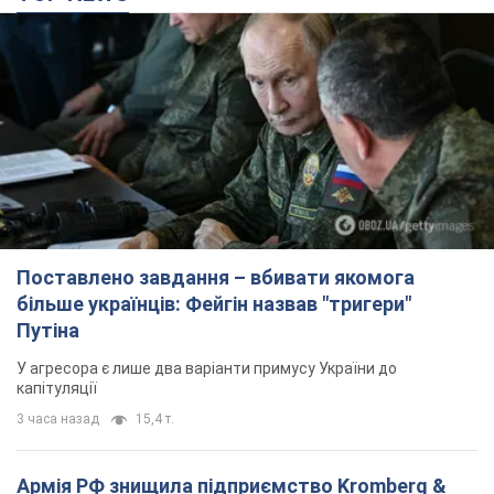
Поставлено завдання – вбивати якомога
більше українців: Фейгін назвав "тригери"
Путіна
У агресора є лише два варіанти примусу України до
капітуляції
3 часа назад
15,4 т.
Армія РФ знищила підприємство Kromberg &