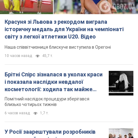
Красуня зі Львова з рекордом виграла
історичну медаль для України на чемпіонаті
світу з легкої атлетики U20. Відео
Наша співвітчизниця блискуче виступила в Орегоні
10 часов назад
45,7 т.
Брітні Спірс зізналася в уколах краси
і показала наслідки невдалої
косметології: ходила так майже
місяць
Помітний наслідок процедури зберігався
близько чотирьох тижнів
6 часов назад
1,7 т.
У Росії заарештували розробників