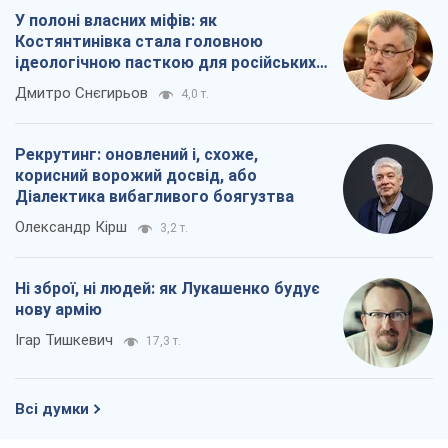
У полоні власних міфів: як
Костянтинівка стала головною
ідеологічною пасткою для російських
окупантів
Дмитро Снєгирьов
4,0 т.
Рекрутинг: оновлений і, схоже,
корисний ворожий досвід, або
Діалектика вибагливого боягузтва
Олександр Кірш
3,2 т.
Ні зброї, ні людей: як Лукашенко будує
нову армію
Ігар Тишкевич
17,3 т.
Всі думки