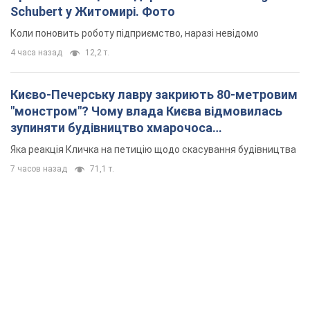
Schubert у Житомирі. Фото
Коли поновить роботу підприємство, наразі невідомо
4 часа назад
12,2 т.
Києво-Печерську лавру закриють 80-метровим
"монстром"? Чому влада Києва відмовилась
зупиняти будівництво хмарочоса
"московського вірянина"
Яка реакція Кличка на петицію щодо скасування будівництва
7 часов назад
71,1 т.