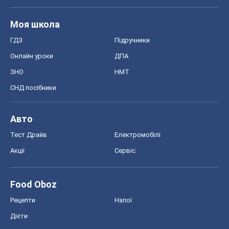
Моя школа
ГДЗ
Підручники
Онлайн уроки
ДПА
ЗНО
НМТ
СНД посібники
Авто
Тест Драйв
Електромобілі
Акції
Сервіс
Food Oboz
Рецепти
Напої
Дієти