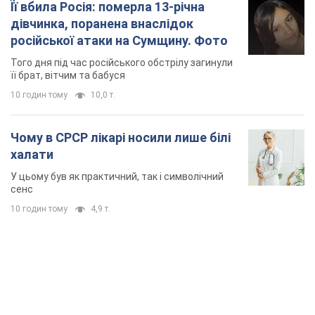
Її вбила Росія: померла 13-річна
дівчинка, поранена внаслідок
російської атаки на Сумщину. Фото
Того дня під час російського обстрілу загинули
її брат, вітчим та бабуся
10 годин тому
10,0 т.
Чому в СРСР лікарі носили лише білі
халати
У цьому був як практичний, так і символічний
сенс
10 годин тому
4,9 т.