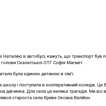
и з Наталею в автобусі, кажуть, що транспорт був 
о. голови Скалатської ОТГ Софія Магмет.
аталя була єдиною дитиною в сім'ї.
ла школу і поступила в кооперативний коледж. Це 
ана дівчинка. Для села це велика трагедія. Ми всі 
ілився староста села Криве Оксана Валійон.