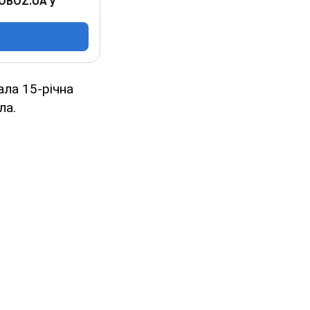
 OBOZ.UA у
ала 15-річна
ла.