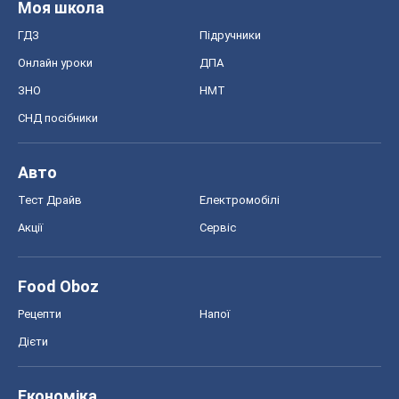
Тест Драйв
Електромобілі
Акції
Сервіс
Food Oboz
Рецепти
Напої
Дієти
Економіка
Ринки та компанії
Макроекономіка
MedOboz
Новини медицини
MAMACLUB
Шоу