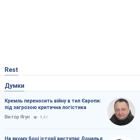
Rest
Думки
Кремль переносить війну в тил Європи:
під загрозою критична логістика
Віктор Ягун
9,4 т.
На якому боці історії виступає Дональд
Трамп?
Віктор Каспрук
7,7 т.
В Києві вирубали понад 300 великих
дерев заради теплотраси і всупереч
Генплану
Владислав Самойленко
1,3 т.