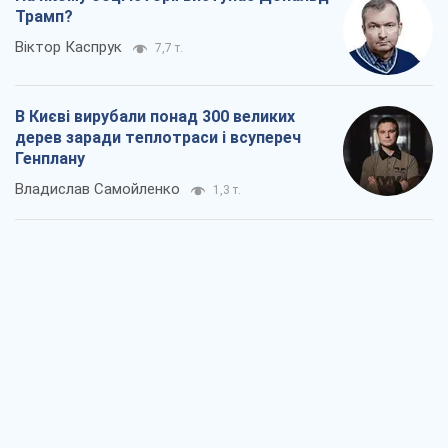
Як атаки Сил оборони України
скоротили експорт російських
нафтопродуктів
Андрій Клименко
1,9 т.
Два супертурніри Магучіх: спортивний