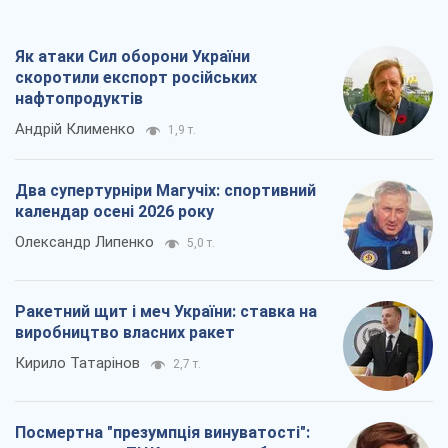
календар осені 2026 року
Олександр Липенко
5,0 т.
Ракетний щит і меч України: ставка на
виробництво власних ракет
Кирило Татарінов
2,7 т.
Посмертна "презумпція винуватості":
хто дозволив ТЦК судити загиблих
захисників
Марина Ставнійчук
6,1 т.
Всі думки