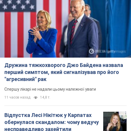
Дружина тяжкохворого Джо Байдена назвала
перший симптом, який сигналізував про його
"агресивний" рак
Спершу лікарі не надали цьому належної уваги
11 часов назад
14,8 т.
Відпустка Лесі Нікітюк у Карпатах
обернулася скандалом: чому ведучу
несправедливо захейтили
Знаменитість вийшла на пряму комунікацію в
мережі та розставила всі крапки над "і"
7 часов назад
11,7 т.
Не лише через зарплату: чому
українці не поспішають
погоджуватися на вакансії