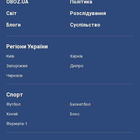
Запоріжжя
Дніпро
Черкаси
Спорт
Футбол
Баскетбол
Хокей
Бокс
Формула-1
Моя школа
ГДЗ
Підручники
Онлайн уроки
ДПА
ЗНО
НМТ
СНД посібники
Авто