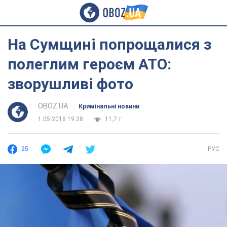
На Сумщині попрощалися з
полеглим героєм АТО:
зворушливі фото
OBOZ.UA
Кримінальні новини
1.05.2018 19:28
11,7 т.
25
РУС