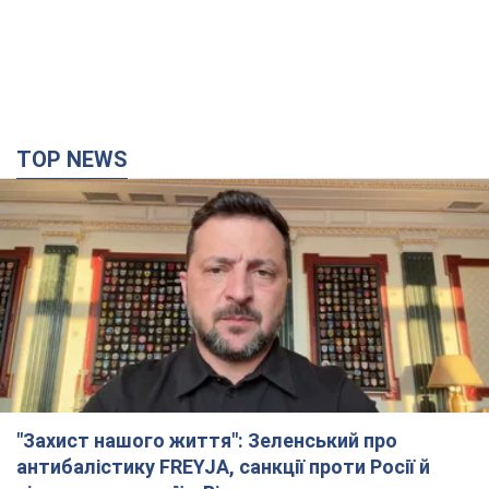
"Захист нашого життя": Зеленський про
антибалістику FREYJA, санкції проти Росії й
підтримку аграріїв. Відео
Європейські партнери долучаються до спільного проєкту
4 часа назад
49,3 т.
"Балістика вбиває людей": Сікорський закликав
обговорити перехоплення ворожих ракет над
Україною