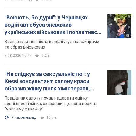
"Воюють, бо дурні": у Чернівцях
водій автобуса зневажив
українських військових і поплатився.
Відео
Водія звільнили після конфлікту з пасажирами
та образ військових
7.08.2026 15:47
9,2 т.
"Не слідкує за сексуальністю": у
Києві консультант салону краси
образив жінку після хімієтерапії,
розгорівся скандал. Фото
Працівник салону почав надавати оцінку
зовнішності жінки, сказавши, що вона носить
"чоловічу стрижку"
7 часов назад
16,7 т.