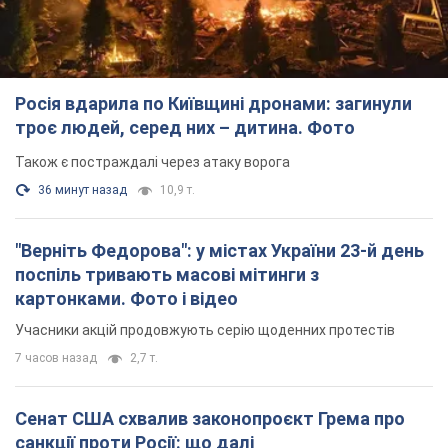
Росія вдарила по Київщині дронами: загинули
троє людей, серед них – дитина. Фото
Також є постраждалі через атаку ворога
36 минут назад
10,9 т.
"Верніть Федорова": у містах України 23-й день
поспіль тривають масові мітинги з
картонками. Фото і відео
Учасники акцій продовжують серію щоденних протестів
7 часов назад
2,7 т.
Сенат США схвалив законопроєкт Грема про
санкції проти Росії: що далі