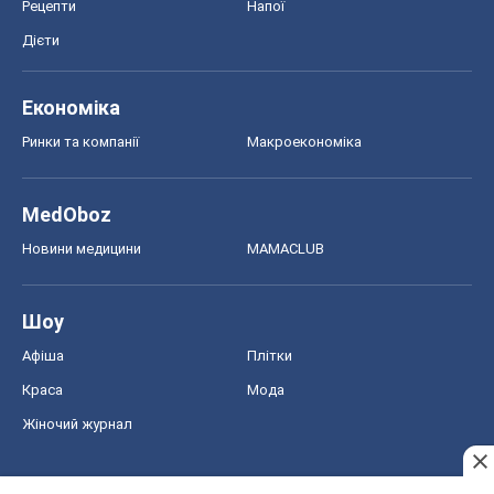
Рецепти
Напої
Дієти
Економіка
Ринки та компанії
Макроекономіка
MedOboz
Новини медицини
MAMACLUB
Шоу
Афіша
Плітки
Краса
Мода
Жіночий журнал