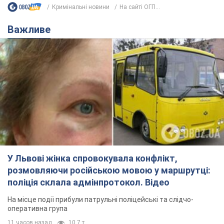
Кримінальні новини
На сайті ОГП...
Важливе
У Львові жінка спровокувала конфлікт,
розмовляючи російською мовою у маршрутці:
поліція склала адмінпротокол. Відео
На місце події прибули патрульні поліцейські та слідчо-
оперативна група
11 часов назад
10,7 т.