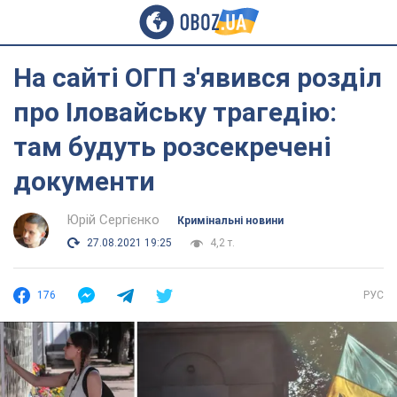
На сайті ОГП з'явився розділ
про Іловайську трагедію:
там будуть розсекречені
документи
Юрій Сергієнко
Кримінальні новини
27.08.2021 19:25
4,2 т.
176
РУС