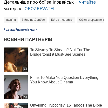
Детальніше про бої за Іловайськ –
читайте
матеріалі
OBOZREVATEL
.
Україна
Війна на Донбасі
Бої за Іловайськ
Офіс генерального п
Редакційна політика