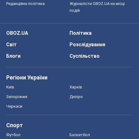
Редакційна політика
Журналісти OBOZ.UA на місці
подій
OBOZ.UA
Політика
Світ
Розслідування
Блоги
Суспільство
Регіони України
Київ
Харків
Запоріжжя
Дніпро
Черкаси
Спорт
Футбол
Баскетбол