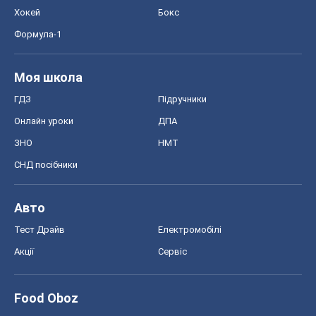
Хокей
Бокс
Формула-1
Моя школа
ГДЗ
Підручники
Онлайн уроки
ДПА
ЗНО
НМТ
СНД посібники
Авто
Тест Драйв
Електромобілі
Акції
Сервіс
Food Oboz