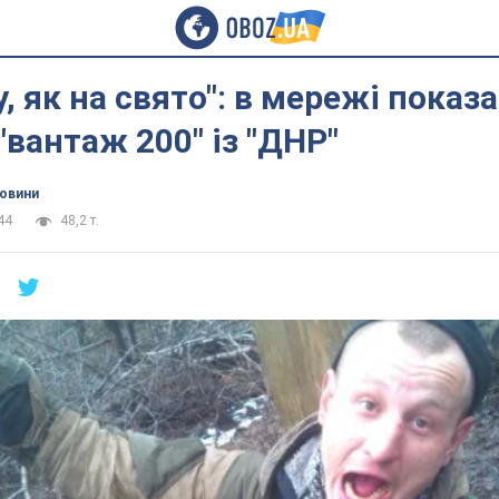
у, як на свято": в мережі показ
"вантаж 200" із "ДНР"
новини
44
48,2 т.