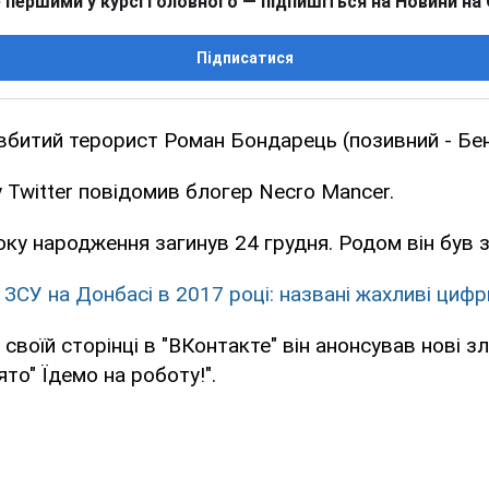
 першими у курсі головного — підпишіться на Новини на
Підписатися
вбитий терорист Роман Бондарець (позивний - Бен
 Twitter повідомив блогер Necro Mancer.
ку народження загинув 24 грудня. Родом він був з
 ЗСУ на Донбасі в 2017 році: названі жахливі цифр
своїй сторінці в "ВКонтакте" він анонсував нові з
ято" Їдемо на роботу!".