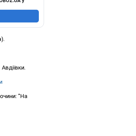
 OBOZ.UA у
).
 Авдіївки.
и
лочини: "На