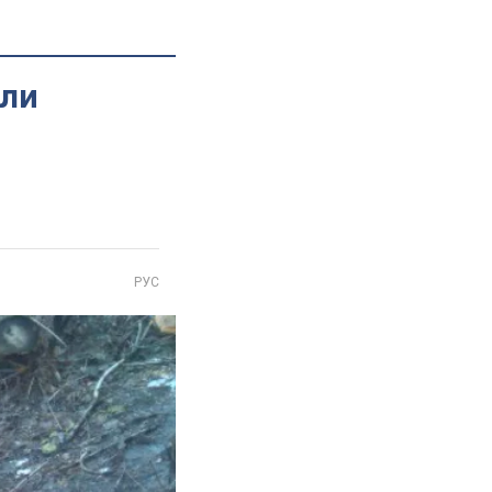
али
РУС