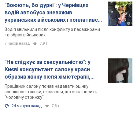
"Воюють, бо дурні": у Чернівцях
водій автобуса зневажив
українських військових і поплатився.
Відео
Водія звільнили після конфлікту з пасажирами
та образ військових
7 часов назад
7,9 т.
"Не слідкує за сексуальністю": у
Києві консультант салону краси
образив жінку після хімієтерапії,
розгорівся скандал. Фото
Працівник салону почав надавати оцінку
зовнішності жінки, сказавши, що вона носить
"чоловічу стрижку"
24 минуты назад
7,8 т.