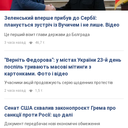
Зеленський вперше прибув до Сербії:
планується зустріч із Вучичем і не лише. Відео
Це перший візит глави держави до Бєлграда
3 часа назад
46,7 т.
"Верніть Федорова": у містах України 23-й день
поспіль тривають масові мітинги з
картонками. Фото і відео
Учасники акцій продовжують серію щоденних протестів
2 часа назад
1,5 т.
Сенат США схвалив законопроєкт Грема про
санкції проти Росії: що далі
Документ передбачає нові економічні обмеження