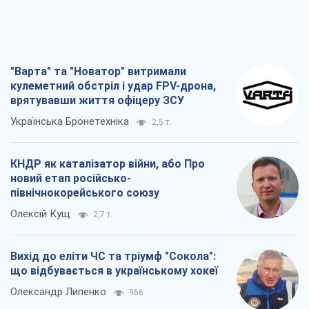
"Варта" та "Новатор" витримали
кулеметний обстріл і удар FPV-дрона,
врятувавши життя офіцеру ЗСУ
Українська Бронетехніка
2,5 т.
КНДР як каталізатор війни, або Про
новий етап російсько-
північнокорейського союзу
Олексій Кущ
2,7 т.
Вихід до еліти ЧС та тріумф "Сокола":
що відбувається в українському хокеї
Олександр Липенко
966