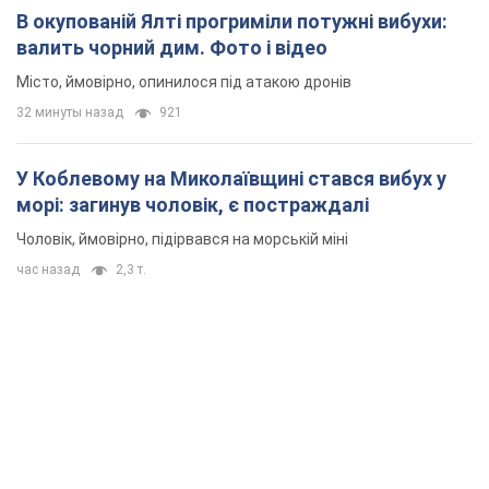
В окупованій Ялті прогриміли потужні вибухи:
валить чорний дим. Фото і відео
Місто, ймовірно, опинилося під атакою дронів
32 минуты назад
921
У Коблевому на Миколаївщині стався вибух у
морі: загинув чоловік, є постраждалі
Чоловік, ймовірно, підірвався на морській міні
час назад
2,3 т.