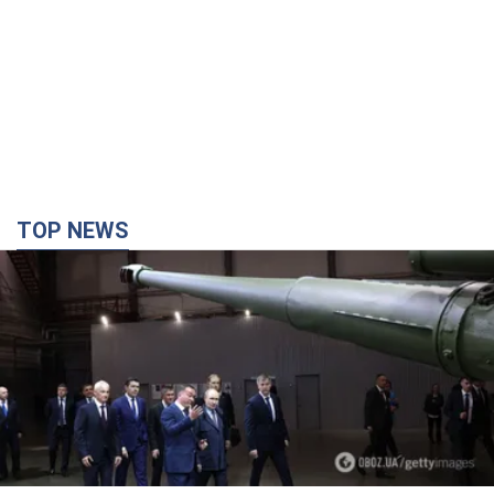
TOP NEWS
Кремль отримав "вікно можливостей", а Трамп
залишився майже без ракет: як бути Україні?
Інтерв’ю з Мельником
Думка, що в Росії закінчаться балістичні ракети, вкрай
небезпечна, наголосив експерт
41 минуту назад
3,2 т.