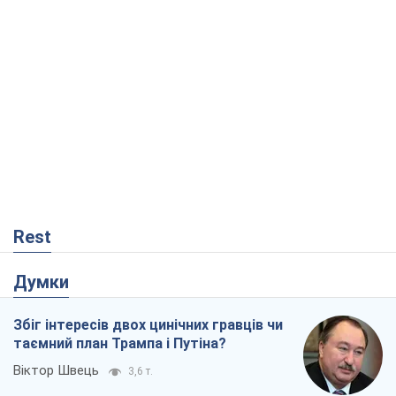
Rest
Думки
Збіг інтересів двох цинічних гравців чи
таємний план Трампа і Путіна?
Віктор Швець
3,6 т.
Мінськ готується до функціонування в
умовах масштабної воєнної кризи
Олександр Левченко
7,0 т.
Ні зброї, ні людей: як Лукашенко будує
нову армію