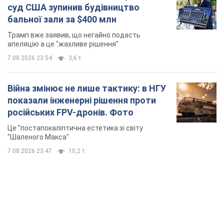
показали інженерні рішення проти
російських FPV-дронів. Фото
Це "постапокаліптична естетика зі світу
"Шаленого Макса"
7.08.2026 23:47
10,2 т.