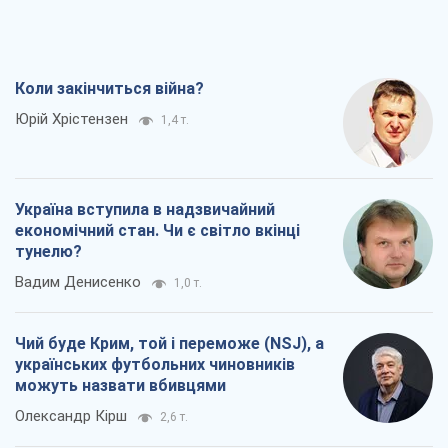
Україна вступила в надзвичайний
економічний стан. Чи є світло вкінці
тунелю?
Вадим Денисенко
1,0 т.
Чий буде Крим, той і переможе (NSJ), а
українських футбольних чиновників
можуть назвати вбивцями
Олександр Кірш
2,6 т.
Захід проспав загрозу: Росія може
перевірити НАТО війною
Леонід Невзлін
5,8 т.
Всі думки