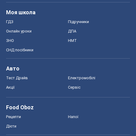
Авто
Тест Драйв
Електромобілі
Акції
Сервіс
Food Oboz
Рецепти
Напої
Дієти
Економіка
Ринки та компанії
Макроекономіка
MedOboz
Новини медицини
MAMACLUB