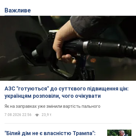
АЗС "готуються" до суттєвого підвищення цін:
українцям розповіли, чого очікувати
Як на заправках уже змінили вартість пального
7.08.2026 22:56
23,9 т.
"Білий дім не є власністю Трампа":
суд США зупинив будівництво
бальної зали за $400 млн
Трамп вже заявив, що негайно подасть
апеляцію а це "жахливе рішення"
7.08.2026 23:54
3,6 т.
Війна змінює не лише тактику: в НГУ