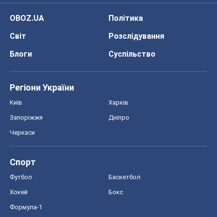
Київ
Харків
Запоріжжя
Дніпро
Черкаси
Спорт
Футбол
Баскетбол
Хокей
Бокс
Формула-1
Моя школа
ГДЗ
Підручники
Онлайн уроки
ДПА
ЗНО
НМТ
СНД посібники