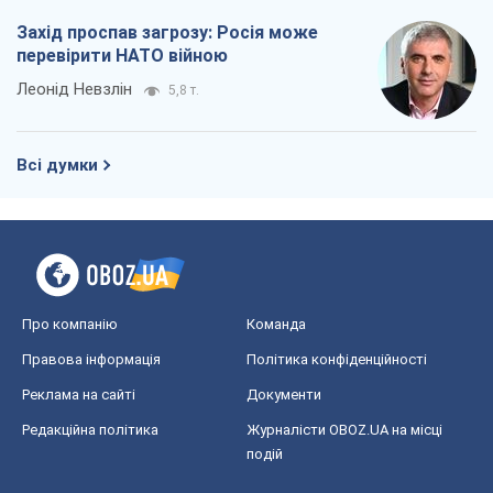
Про компанію
Команда
Правова інформація
Політика конфіденційності
Реклама на сайті
Документи
Редакційна політика
Журналісти OBOZ.UA на місці
подій
OBOZ.UA
Політика
Світ
Розслідування
Блоги
Суспільство
Регіони України