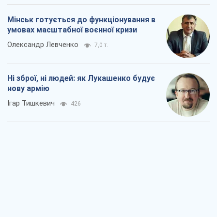
Ігар Тишкевич
426
Коли закінчиться війна?
Юрій Хрістензен
1,4 т.