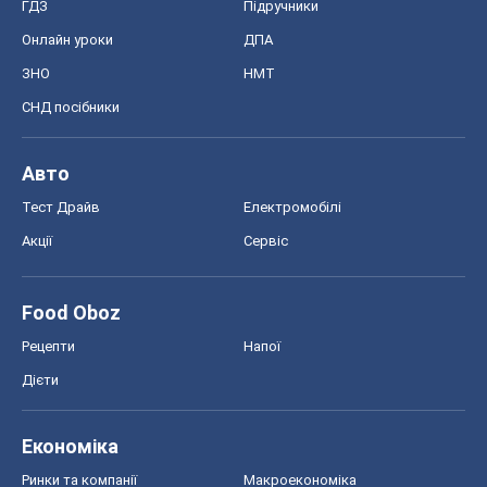
ГДЗ
Підручники
Онлайн уроки
ДПА
ЗНО
НМТ
СНД посібники
Авто
Тест Драйв
Електромобілі
Акції
Сервіс
Food Oboz
Рецепти
Напої
Дієти
Економіка
Ринки та компанії
Макроекономіка