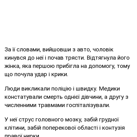
За її словами, вийшовши з авто, чоловік
кинувся до неї і почав трясти. Відтягнула його
жінка, яка першою прибігла на допомогу, тому
що почула удар і крики.
Люди викликали поліцію і швидку. Медики
констатували смерть однієї дівчини, а другу з
численними травмами госпіталізували.
У неї струс головного мозку, забій грудної
клітини, забій поперекової області і контузія
правої нирки.