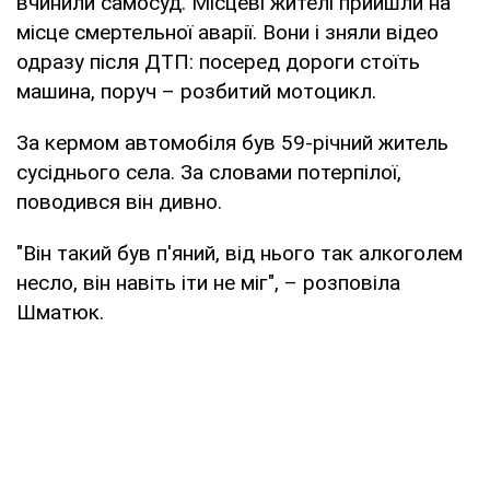
вчинили самосуд. Місцеві жителі прийшли на
місце смертельної аварії. Вони і зняли відео
одразу після ДТП: посеред дороги стоїть
машина, поруч – розбитий мотоцикл.
За кермом автомобіля був 59-річний житель
сусіднього села. За словами потерпілої,
поводився він дивно.
"Він такий був п'яний, від нього так алкоголем
несло, він навіть іти не міг", – розповіла
Шматюк.