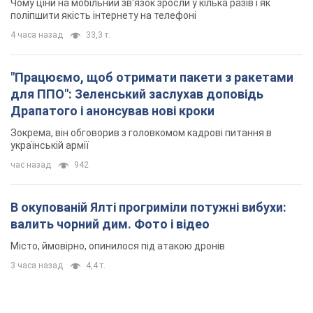
Чому ціни на мобільний зв'язок зросли у кілька разів і як
поліпшити якість інтернету на телефоні
4 часа назад
33,3 т.
"Працюємо, щоб отримати пакети з ракетами
для ППО": Зеленський заслухав доповідь
Драпатого і анонсував нові кроки
Зокрема, він обговорив з головкомом кадрові питання в
українській армії
час назад
942
В окупованій Ялті прогриміли потужні вибухи:
валить чорний дим. Фото і відео
Місто, ймовірно, опинилося під атакою дронів
3 часа назад
4,4 т.