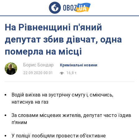
На Рівненщині п'яний
депутат збив дівчат, одна
померла на місці
Борис Бондар
Кримінальні новини
22.09.2020 00:01
16,8 т.
Водій виїхав на зустрічну смугу і, сміючись,
натиснув на газ
За словами місцевих жителів, депутат часто їздив
п'яним
У поліції пообіцяли провести об'єктивне