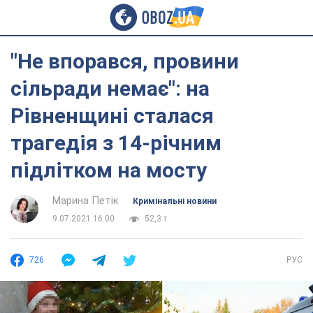
"Не впорався, провини
сільради немає": на
Рівненщині сталася
трагедія з 14-річним
підлітком на мосту
Марина Петік
Кримінальні новини
9.07.2021 16:00
52,3 т.
726
РУС