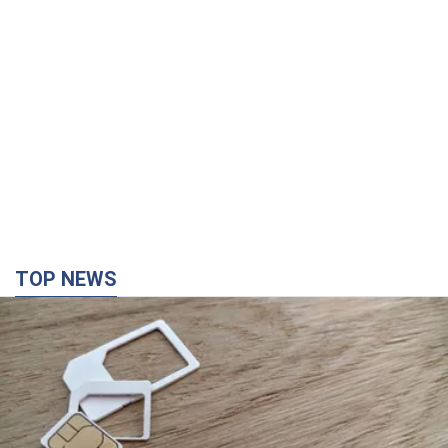
TOP NEWS
Мобільні оператори підвищили тарифи "до
межі", але якість зв'язку деградувала: чи варто
скаржитись на ціни
Чому ціни на мобільний зв'язок зросли у кілька разів і як
поліпшити якість інтернету на телефоні