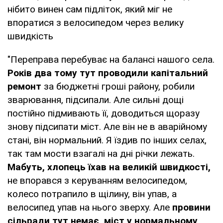
нібито винен сам підліток, який міг не
впоратися з велосипедом через велику
швидкість
"Переправа перебуває на балансі нашого села.
Років два тому тут проводили капітальний
ремонт
за бюджетні гроші району, робили
зварювання, підсипали. Але сильні дощі
постійно підмивають її, доводиться щоразу
знову підсипати міст. Але він не в аварійному
стані, він нормальний. Я їздив по інших селах,
так там мости взагалі на дні річки лежать.
Мабуть, хлопець їхав на великій швидкості,
не впорався з керуванням велосипедом,
колесо потрапило в щілину, він упав, а
велосипед упав на нього зверху. Але
провини
сільради тут немає, міст у нормальному