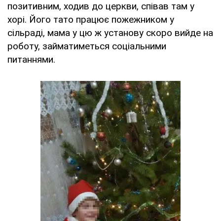
позитивним, ходив до церкви, співав там у
хорі. Його тато працює пожежником у
сільраді, мама у цю ж установу скоро вийде на
роботу, займатиметься соціальними
питаннями.