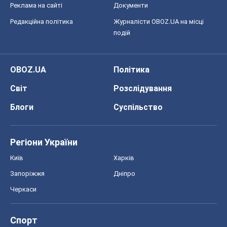
Блоги
Суспільство
Регіони України
Київ
Харків
Запоріжжя
Дніпро
Черкаси
Спорт
Футбол
Баскетбол
Хокей
Бокс
Формула-1
Моя школа
ГДЗ
Підручники