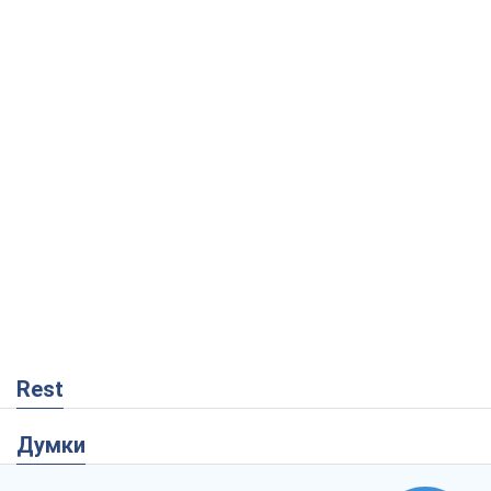
Rest
Думки
Росія втрачає ресурси поза планом: хто
насправді диктує темп війни
Сергій Місюра
3,5 т.
"Ми вже проходили через гірше": Україні
не варто піддаватися зневірі через
ракетний терор