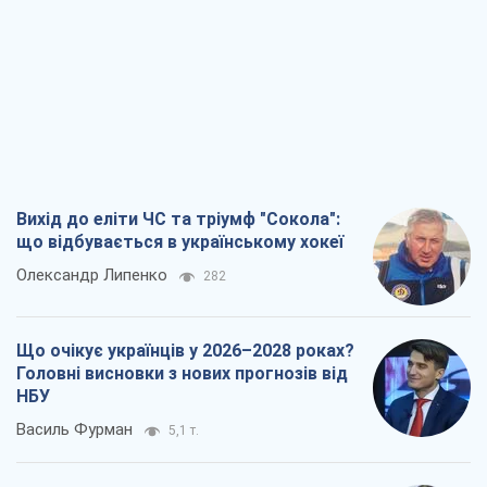
Вихід до еліти ЧС та тріумф "Сокола":
що відбувається в українському хокеї
Олександр Липенко
282
Що очікує українців у 2026–2028 роках?
Головні висновки з нових прогнозів від
НБУ
Василь Фурман
5,1 т.
Результат ударів по НПЗ Росії значно
більший, ніж здається
Дмитро Томчук
2,9 т.
Не помста, а стратегія: Україна змушує
Росію платити за війну
Віктор Андрусів
3,6 т.