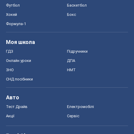
Онлайн уроки
ДПА
ЗНО
НМТ
СНД посібники
Авто
Тест Драйв
Електромобілі
Акції
Сервіс
Food Oboz
Рецепти
Напої
Дієти
Економіка
Ринки та компанії
Макроекономіка