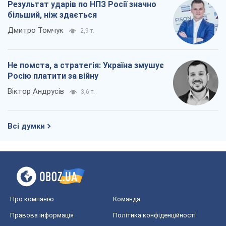
Всі думки
Про компанію
Команда
Правова інформація
Політика конфіденційності
Реклама на сайті
Документи
Редакційна політика
Журналісти OBOZ.UA на місці
подій
OBOZ.UA
Політика
Світ
Розслідування