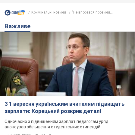
З 1 вересня українським вчителям підвищать
зарплати: Корецький розкрив деталі
Одночасно з підвищенням зарплат педагогам уряд
анонсував збільшення студентських стипендій
7.08.2026 00:29
11,5 т.
Скільки балістичних ракет
українська ППО перехопила в липні: у
Міноборони назвали цифру
Українська ППО працювала в умовах дефіциту
ракет-перехоплювачів
2 часа назад
5,1 т.