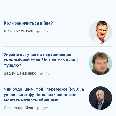
Україна вступила в надзвичайний
економічний стан. Чи є світло вкінці
тунелю?
Вадим Денисенко
7,2 т.
Чий буде Крим, той і переможе (NSJ), а
українських футбольних чиновників
можуть назвати вбивцями
Олександр Кірш
6,9 т.
Захід проспав загрозу: Росія може
перевірити НАТО війною
Леонід Невзлін
8,3 т.
Всі думки