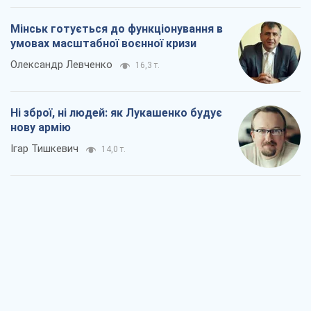
Ігар Тишкевич
14,0 т.
Коли закінчиться війна?
Юрій Хрістензен
8,7 т.