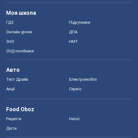
Авто
Тест Драйв
Електромобілі
Акції
Сервіс
Food Oboz
Рецепти
Напої
Дієти
Економіка
Ринки та компанії
Макроекономіка
MedOboz
Новини медицини
MAMACLUB