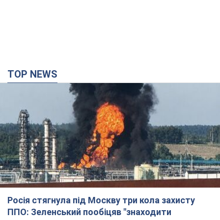
Росія стягнула під Москву три кола захисту
ППО: Зеленський пообіцяв "знаходити
технології" протидії
Президент заявив, що навіть посилена система
протиповітряної оборони РФ не гарантує захисту від
українських ударів
5 часов назад
41,9 т.
Україна придбала у Туреччини 70 балістичних
ракет і багато іншого озброєння: у Держдепі