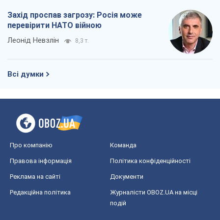
Про компанію
Команда
Правова інформація
Політика конфіденційності
Реклама на сайті
Документи
Редакційна політика
Журналісти OBOZ.UA на місці
подій
OBOZ.UA
Політика
Світ
Розслідування
Блоги
Суспільство
Регіони України