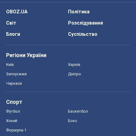
Київ
Харків
Запоріжжя
Дніпро
Черкаси
Спорт
Футбол
Баскетбол
Хокей
Бокс
Формула-1
Моя школа
ГДЗ
Підручники
Онлайн уроки
ДПА
ЗНО
НМТ
СНД посібники