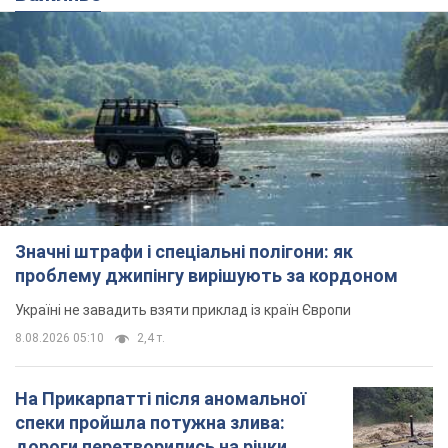
Значні штрафи і спеціальні полігони: як
проблему джипінгу вирішують за кордоном
Україні не завадить взяти приклад із країн Європи
8.08.2026 05:10
2,4 т.
На Прикарпатті після аномальної
спеки пройшла потужна злива:
дороги перетворились на річки.
Відео
Негода накрила Івано-Франківщину та
курортний Буковель
8.08.2026 09:27
35,3 т.
Жінці нарахували 729 тис. грн боргу
за газ через покази зіпсованого
лічильника: суддя ухвалив