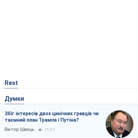
Rest
Думки
Збіг інтересів двох цинічних гравців чи
таємний план Трампа і Путіна?
Віктор Швець
11,2 т.
Мінськ готується до функціонування в
умовах масштабної воєнної кризи
Олександр Левченко
16,3 т.
Ні зброї, ні людей: як Лукашенко будує
нову армію