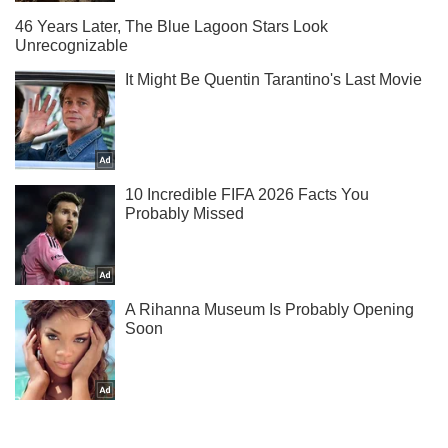
Не набридаємо! Тільки найважливіше - підписуйся на наш