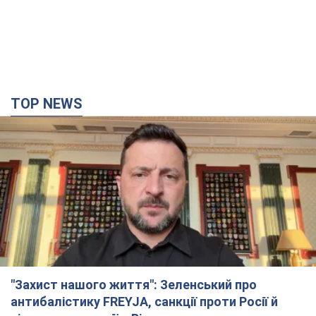
"Захист нашого життя": Зеленський про
антибалістику FREYJA, санкції проти Росії й
підтримку аграріїв. Відео
Європейські партнери долучаються до спільного проєкту
6.08.2026 20:20
88,8 т.
З 1 вересня українським вчителям підвищать
зарплати: Корецький розкрив деталі
Одночасно з підвищенням зарплат педагогам уряд
анонсував збільшення студентських стипендій
8 годин тому
7,1 т.