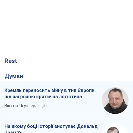
Кремль переносить війну в тил Європи:
під загрозою критична логістика
Віктор Ягун
11,3 т.
На якому боці історії виступає Дональд
Трамп?
Віктор Каспрук
9,5 т.
Про заплановану вирубку більше 600
дерев і теплотрасу: що відбувається на
Теремках у Києві
Владислав Самойленко
966