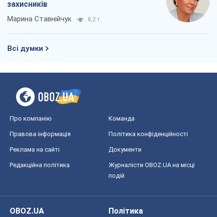
Правова інформація
Політика конфіденційності
Реклама на сайті
Документи
Редакційна політика
Журналісти OBOZ.UA на місці
подій
OBOZ.UA
Політика
Світ
Розслідування
Блоги
Суспільство
Регіони України
Київ
Харків
Запоріжжя
Дніпро
Черкаси