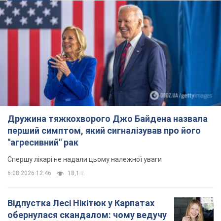
перший симптом, який сигналізував про його
"агресивний" рак
Спершу лікарі не надали цьому належної уваги
6.08.2026 12:46
18,1 т.
Відпустка Лесі Нікітюк у Карпатах
обернулася скандалом: чому ведучу
несправедливо захейтили
Знаменитість вийшла на пряму комунікацію в
мережі та розставила всі крапки над "і"
6.08.2026 17:32
14,8 т.
"Динамо" з перемоги стартувало у
кваліфікації Ліги конференцій. Відео
Матч відбувся в Любліні
11 годин тому
3,0 т.