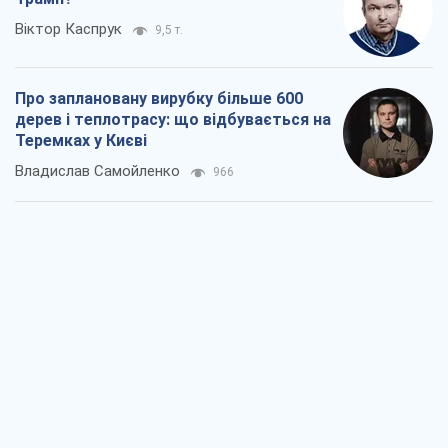
Як атаки Сил оборони України
скоротили експорт російських
нафтопродуктів
Андрій Клименко
3,0 т.
Два супертурніри Магучіх: спортивний
календар осені 2026 року
Олександр Липенко
8,5 т.