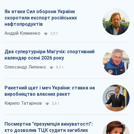
Ракетний щит і меч України: ставка на
виробництво власних ракет
Кирило Татарінов
3,6 т.
Посмертна "презумпція винуватості":
хто дозволив ТЦК судити загиблих
захисників
Марина Ставнійчук
8,2 т.
Всі думки
Про компанію
Команда