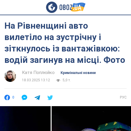
На Рівненщині авто
вилетіло на зустрічну і
зіткнулось із вантажівкою:
водій загинув на місці. Фото
Катя Поплюйко
Кримінальні новини
18.03.2025 13:12
5,0 т.
0
РУС