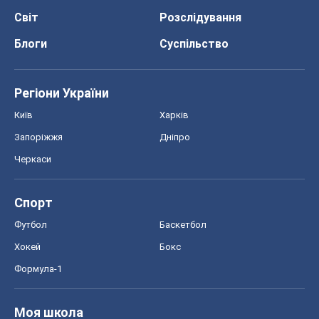
Спорт
Футбол
Баскетбол
Хокей
Бокс
Формула-1
Моя школа
ГДЗ
Підручники
Онлайн уроки
ДПА
ЗНО
НМТ
СНД посібники
Авто
Тест Драйв
Електромобілі
Акції
Сервіс