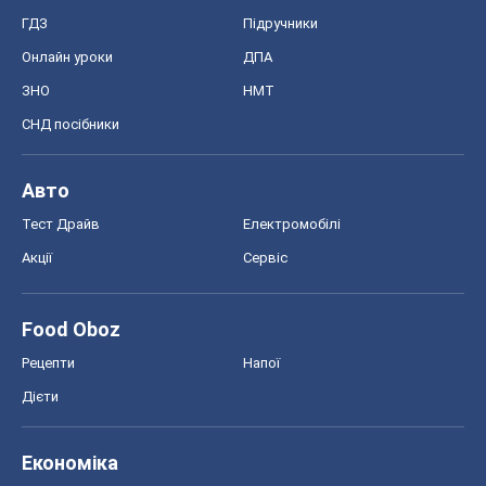
Food Oboz
Рецепти
Напої
Дієти
Економіка
Ринки та компанії
Макроекономіка
MedOboz
Новини медицини
MAMACLUB
Шоу
Афіша
Плітки
Краса
Мода