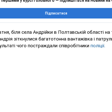
 першими у курсі головного — підпишіться на Новини на
Підписатися
втня, біля села Андрійки в Полтавській області на 
дрія зіткнулися багатотонна вантажівка і патру
езультаті чого постраждали співробітники
поліції.