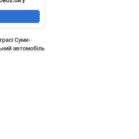
 OBOZ.UA у
трасі Суми-
льний автомобіль