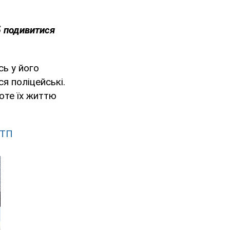
 подивитися
сь у його
ся поліцейські.
оте їх життю
ДТП