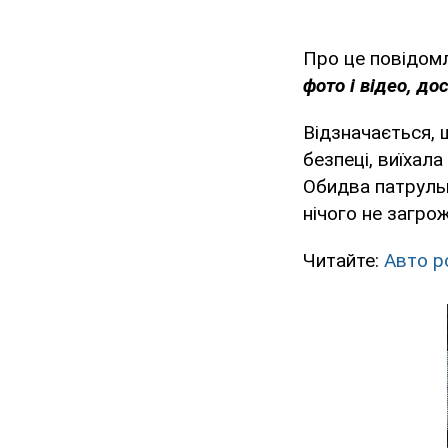
Про це повідомл
фото і відео, до
Відзначається, 
безпеці, виїхала
Обидва патрульн
нічого не загрож
Читайте:
Авто р