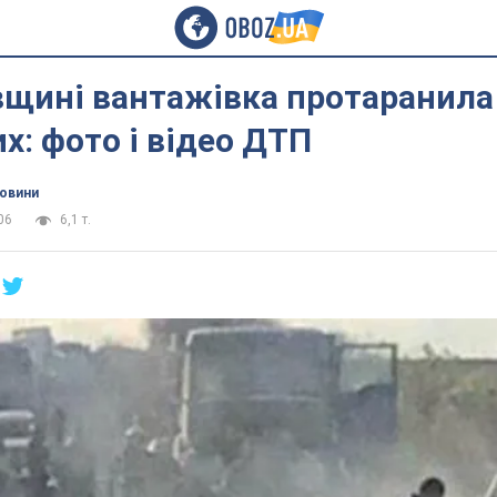
вщині вантажівка протаранила
х: фото і відео ДТП
новини
06
6,1 т.