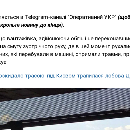
яється в Telegram-каналі "Оперативний УКР"
(щоб
скрольте новину до кінця).
що вантажівка, здійснюючи обгін і не переконавши
 на смугу зустрічного руху, де в цей момент рухали
их, які перебували в машині, отримали травми, пр
ує.
озкидало трасою: під Києвом трапилася лобова 