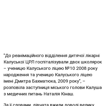
"До реанімаційного відділення дитячої лікарні
Калуської ЦРЛ госпіталізували двох школярок
– ученицю Калуського ліцею №10 2008 року
народження та ученицю Калуського ліцею
імені Дмитра Бахматюка, 2009 року", –
розповіла заступниця міського голови Калуша
з медичних питань Наталія Кінаш.
За її словами, дівчата вжили доволі велику