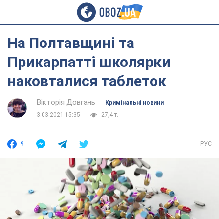
На Полтавщині та
Прикарпатті школярки
наковталися таблеток
Вікторія Довгань
Кримінальні новини
3.03.2021 15:35
27,4 т.
9
РУС