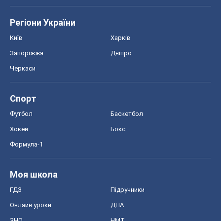
Спорт
Футбол
Баскетбол
Хокей
Бокс
Формула-1
Моя школа
ГДЗ
Підручники
Онлайн уроки
ДПА
ЗНО
НМТ
СНД посібники
Авто
Тест Драйв
Електромобілі
Акції
Сервіс