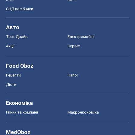
Food Oboz
Рецепти
Напої
Дієти
Економіка
Ринки та компанії
Макроекономіка
MedOboz
Новини медицини
MAMACLUB
Шоу
Афіша
Плітки
Краса
Мода
Жіночий журнал