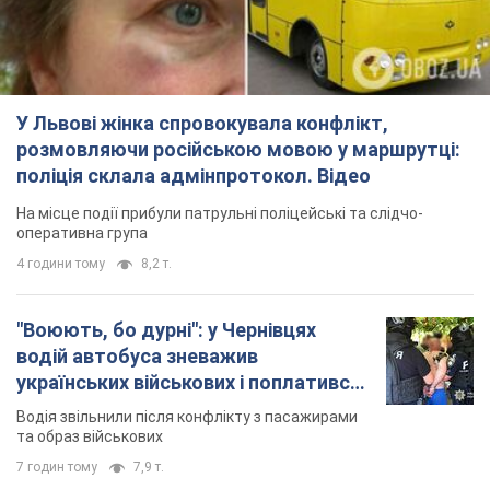
оперативна група
4 години тому
8,2 т.
"Воюють, бо дурні": у Чернівцях
водій автобуса зневажив
українських військових і поплатився.
Відео
Водія звільнили після конфлікту з пасажирами
та образ військових
7 годин тому
7,9 т.
"Не слідкує за сексуальністю": у
Києві консультант салону краси
образив жінку після хімієтерапії,
розгорівся скандал. Фото
Працівник салону почав надавати оцінку
зовнішності жінки, сказавши, що вона носить
"чоловічу стрижку"
30 хвилин тому
8,0 т.