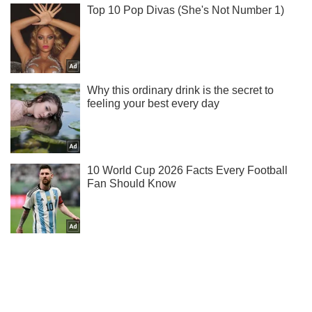
Підписуйся на наш Telegram. Отримуй тільки
найважливіше!
Підписатись
Підписатись