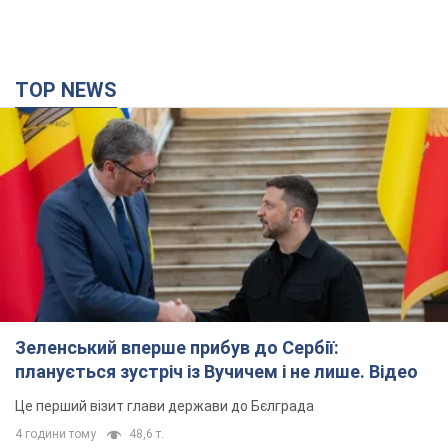
Зеленський вперше прибув до Сербії:
планується зустріч із Вучичем і не лише. Відео
Це перший візит глави держави до Бєлграда
4 години тому
48,6 т.
"Верніть Федорова": у містах України 23-й день
поспіль тривають масові мітинги з
картонками. Фото і відео
Учасники акцій продовжують серію щоденних протестів
2 години тому
1,5 т.