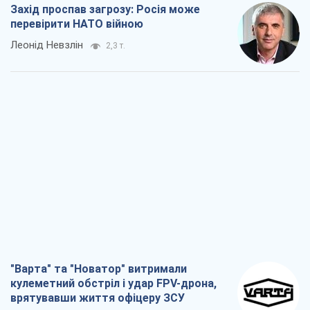
"Варта" та "Новатор" витримали
кулеметний обстріл і удар FPV-дрона,
врятувавши життя офіцеру ЗСУ
Українська Бронетехніка
2,5 т.
КНДР як каталізатор війни, або Про
новий етап російсько-
північнокорейського союзу
Олексій Кущ
2,7 т.