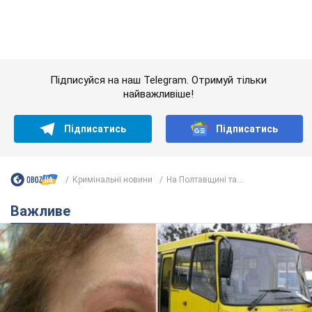
Кримінальні новини
На Полтавщині та...
Важливе
У Львові жінка спровокувала конфлікт,
розмовляючи російською мовою у маршрутці:
поліція склала адмінпротокол. Відео
На місце події прибули патрульні поліцейські та слідчо-