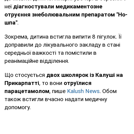
неї
діагностували медикаментозне
отруєння знеболювальним препаратом "Но-
шпа"
.
Зокрема, дитина встигла випити 8 пігулок. Її
доправили до лікувального закладу в стані
середньої важкості та помістили в
реанімаційне відділення.
Що стосується
двох школярок із Калуші на
Прикарпатті
, то вони
отруїлися
парацетамолом
, пише
Kalush News
. Обом
також встигли вчасно надати медичну
допомогу.