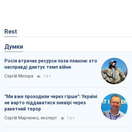
Росія втрачає ресурси поза планом: хто
насправді диктує темп війни
Сергій Місюра
7,8 т.
"Ми вже проходили через гірше": Україні
не варто піддаватися зневірі через
ракетний терор
Сергій Марченко, експерт
7,6 т.
Захід проспав загрозу: Росія може
перевірити НАТО війною
Леонід Невзлін
2,3 т.