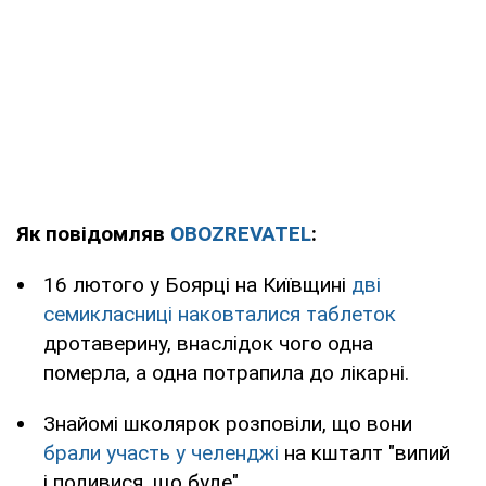
Як повідомляв
OBOZREVATEL
:
16 лютого у Боярці на Київщині
дві
семикласниці наковталися таблеток
дротаверину, внаслідок чого одна
померла, а одна потрапила до лікарні.
Знайомі школярок розповіли, що вони
брали участь у челенджі
на кшталт "випий
і подивися, що буде".