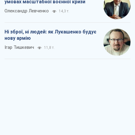
Коли закінчиться війна?
Юрій Хрістензен
6,1 т.
Україна вступила в надзвичайний
економічний стан. Чи є світло вкінці
тунелю?