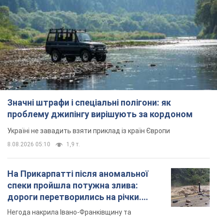
Значні штрафи і спеціальні полігони: як
проблему джипінгу вирішують за кордоном
Україні не завадить взяти приклад із країн Європи
8.08.2026 05:10
1,9 т.
На Прикарпатті після аномальної
спеки пройшла потужна злива:
дороги перетворились на річки.
Відео
Негода накрила Івано-Франківщину та
курортний Буковель
11 годин тому
22,9 т.
Жінці нарахували 729 тис. грн боргу
за газ через покази зіпсованого
лічильника: суддя ухвалив
неочікуване рішення
Чи треба платити борг через донарахування