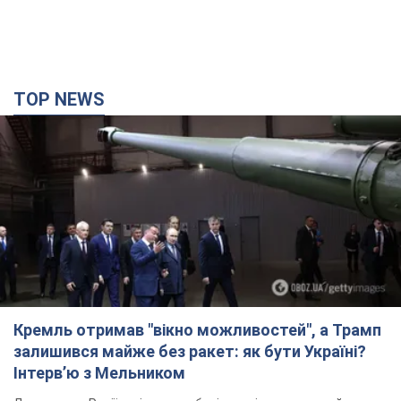
Кремль отримав "вікно можливостей", а Трамп
залишився майже без ракет: як бути Україні?
Інтерв’ю з Мельником
Думка, що в Росії закінчаться балістичні ракети, вкрай
небезпечна, наголосив експерт
8 годин тому
32,7 т.
Україна має домовленості на щомісячну
поставку ракет до Patriot від США: Зеленський
розкрив подробиці
Київ також веде активні переговори з європейськими