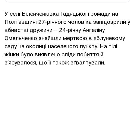
У селі Біленченківка Гадяцької громади на
Полтавщині 27-річного чоловіка запідозрили у
вбивстві дружини – 24-річну Ангеліну
Омельченко знайшли мертвою в яблуневому
саду на околиці населеного пункту. На тілі
жінки було виявлено сліди побиття й
з’ясувалося, що її також зґвалтували.