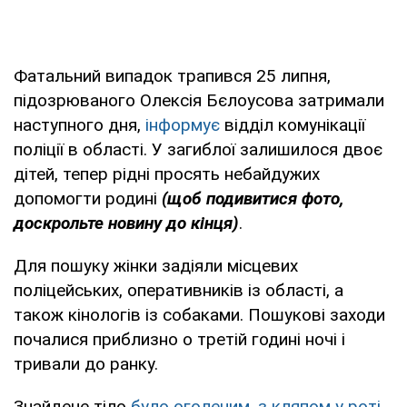
Фатальний випадок трапився 25 липня,
підозрюваного Олексія Бєлоусова затримали
наступного дня,
інформує
відділ комунікації
поліції в області. У загиблої залишилося двоє
дітей, тепер рідні просять небайдужих
допомогти родині
(щоб подивитися фото,
доскрольте новину до кінця)
.
Для пошуку жінки задіяли місцевих
поліцейських, оперативників із області, а
також кінологів із собаками. Пошукові заходи
почалися приблизно о третій годині ночі і
тривали до ранку.
Знайдене тіло
було оголеним, з кляпом у роті
.