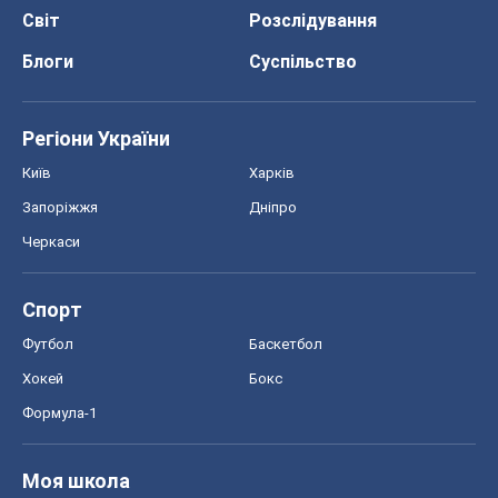
Черкаси
Спорт
Футбол
Баскетбол
Хокей
Бокс
Формула-1
Моя школа
ГДЗ
Підручники
Онлайн уроки
ДПА
ЗНО
НМТ
СНД посібники
Авто