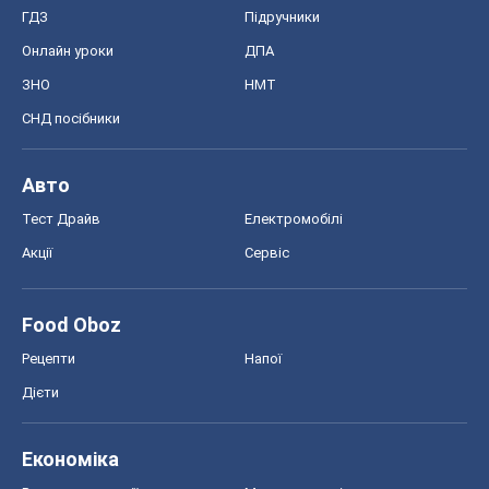
Тест Драйв
Електромобілі
Акції
Сервіс
Food Oboz
Рецепти
Напої
Дієти
Економіка
Ринки та компанії
Макроекономіка
MedOboz
Новини медицини
MAMACLUB
Шоу
Афіша
Плітки