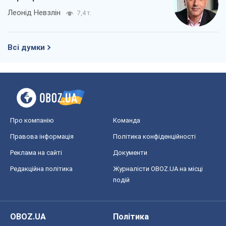
Про компанію
Команда
Правова інформація
Політика конфіденційності
Реклама на сайті
Документи
Редакційна політика
Журналісти OBOZ.UA на місці
подій
OBOZ.UA
Політика
Світ
Розслідування
Блоги
Суспільство
Регіони України
Київ
Харків
Запоріжжя
Дніпро