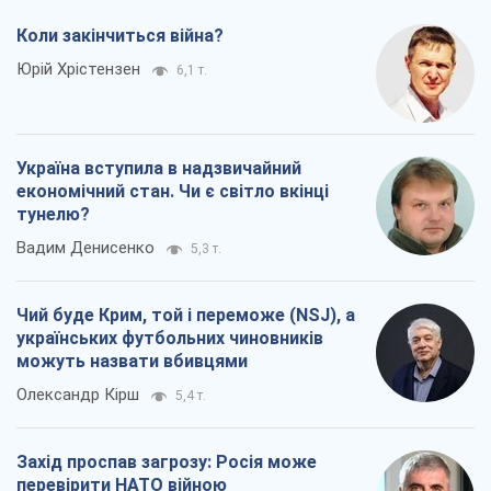
Вадим Денисенко
5,3 т.
Чий буде Крим, той і переможе (NSJ), а
українських футбольних чиновників
можуть назвати вбивцями
Олександр Кірш
5,4 т.
Захід проспав загрозу: Росія може
перевірити НАТО війною
Леонід Невзлін
7,4 т.
Всі думки