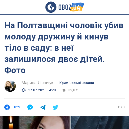
На Полтавщині чоловік убив
молоду дружину й кинув
тіло в саду: в неї
залишилося двоє дітей.
Фото
Марина Ліснічук
Кримінальні новини
27.07.2021 14:28
39,0 т.
1029
РУС