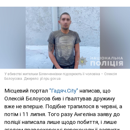
Місцевий портал
"Гадяч.City"
написав, що
Олексій Бєлоусов бив і ґвалтував дружину
вже не вперше. Подібне трапилося в червні, а
потім і 11 липня. Того разу Ангеліна заяву до
поліції написала лише щодо побиття, і лише
згодом правоохоронці переконали її заявити