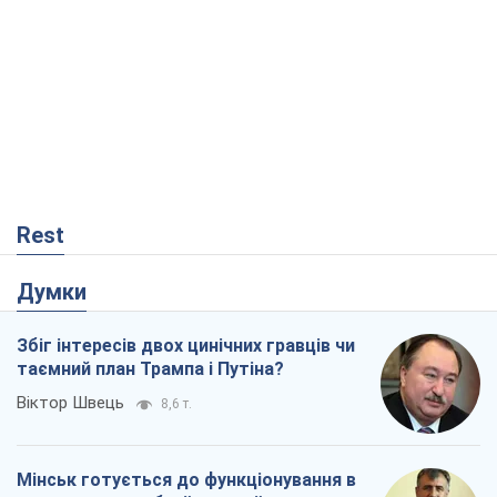
Rest
Думки
Збіг інтересів двох цинічних гравців чи
таємний план Трампа і Путіна?
Віктор Швець
8,6 т.
Мінськ готується до функціонування в
умовах масштабної воєнної кризи
Олександр Левченко
14,3 т.
Ні зброї, ні людей: як Лукашенко будує
нову армію
Ігар Тишкевич
11,8 т.