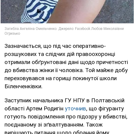
Зазначається, що під час оперативно-
розшукових та слідчих дій правоохоронці
отримали обґрунтовані дані щодо причетності
до вбивства жінки її чоловіка. Той майже добу
переховувався на горищі покинутої школи
Біленченківки.
Заступник начальника ГУ НПУ в Полтавській
області Артем Родигін
уточнив
, що фігуранту
готують повідомлення про підозру у вбивстві,
поєднаному зі зґвалтуванням. Також
вирішують питання щодо обрання йому