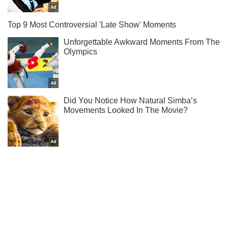
Не набридаємо! Тільки найважливіше - підписуйся на наш
Telegram-канал
Підписатись
Підписатись