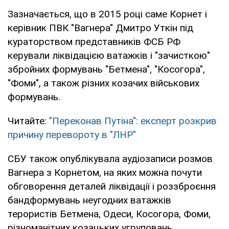
Зазначається, що в 2015 році саме Корнет і
керівник ПВК "Вагнера" ​​Дмитро Уткін під
кураторством представників ФСБ РФ
керували ліквідацією ватажків і "зачисткою"
збройних формувань "Бетмена", "Косогора",
"Фоми", а також різних козачих військових
формувань.
Читайте:
"Переконав Путіна": експерт розкрив
причину перевороту в "ЛНР"
СБУ також опублікувала аудіозаписи розмов
Вагнера з Корнетом, на яких можна почути
обговорення деталей ліквідації і роззброєння
бандформувань неугодних ватажків
терористів Бетмена, Одеси, Косогора, Фоми,
різноманітних козацьких угруповань.