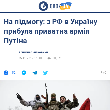
На підмогу: з РФ в Україну
прибула приватна армія
Путіна
Кримінальні новини
25.11.2017 11:18
38,3 т.
152
РУС