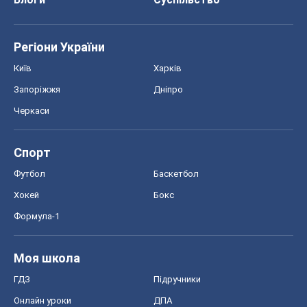
Моя школа
ГДЗ
Підручники
Онлайн уроки
ДПА
ЗНО
НМТ
СНД посібники
Авто
Тест Драйв
Електромобілі
Акції
Сервіс
Food Oboz
Рецепти
Напої
Дієти