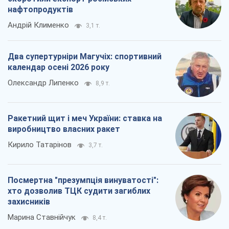
Посмертна "презумпція винуватості":
хто дозволив ТЦК судити загиблих
захисників
Марина Ставнійчук
8,4 т.
Всі думки
Про компанію
Команда
Правова інформація
Політика конфіденційності
Реклама на сайті
Документи
Редакційна політика
Журналісти OBOZ.UA на місці
подій