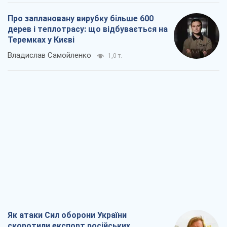
Як атаки Сил оборони України
скоротили експорт російських
нафтопродуктів
Андрій Клименко
3,1 т.
Два супертурніри Магучіх: спортивний
календар осені 2026 року
Олександр Липенко
8,9 т.
Ракетний щит і меч України: ставка на
виробництво власних ракет
Кирило Татарінов
3,7 т.