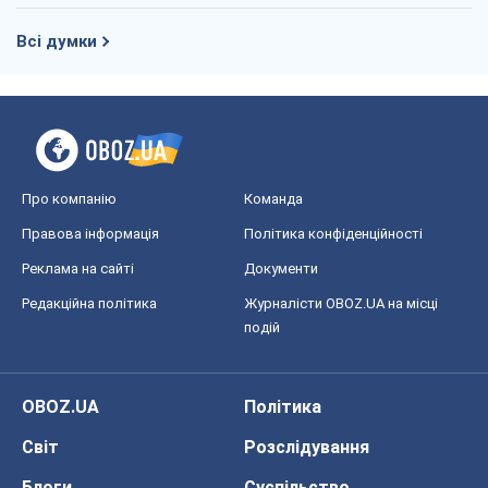
OBOZ.UA
Політика
Світ
Розслідування
Блоги
Суспільство
Регіони України
Київ
Харків
Запоріжжя
Дніпро
Черкаси
Спорт
Футбол
Баскетбол
Хокей
Бокс
Формула-1