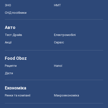
Економіка
Ринки та компанії
Макроекономіка
MedOboz
Новини медицини
MAMACLUB
Шоу
Афіша
Плітки
Краса
Мода
Жіночий журнал