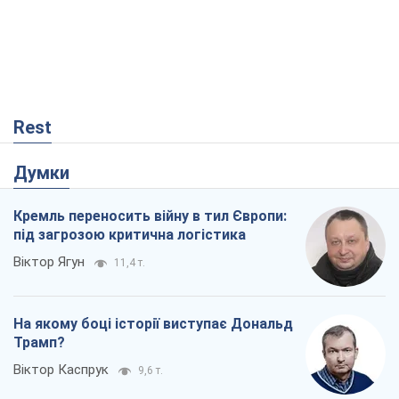
На якому боці історії виступає Дональд
Трамп?
Віктор Каспрук
9,6 т.
Про заплановану вирубку більше 600
дерев і теплотрасу: що відбувається на
Теремках у Києві
Владислав Самойленко
1,0 т.