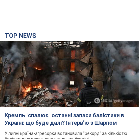
Кремль "спалює" останні запаси балістики в
Україні: що буде далі? Інтерв’ю з Шарпом
У липні країна-агресорка встановила "рекорд" за кількістю
балістичних ракет, запущених по Україні
2 часа назад
21,3 т.
У Єкатеринбурзі атаковано склад Wildberries: є
влучання, піднявся дим. Фото і відео
Не допомогла росіянам навіть робота ППО
2 часа назад
6,2 т.
З 1 вересня українським вчителям підвищать
зарплати: Корецький розкрив деталі
Одночасно з підвищенням зарплат педагогам уряд
анонсував збільшення студентських стипендій
8 часов назад
7,7 т.