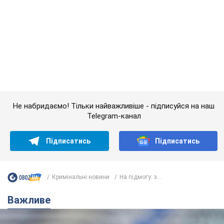
Кримінальні новини
На підмогу: з...
Важливе
Банки "готуються" до нового курсу долара:
українцям розповіли, чого очікувати
найближчими днями
Яким буде курс валюти в обмінниках
10 часов назад
149,1 т.