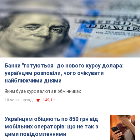
Українцям обіцяють по 850 грн від
мобільних операторів: що не так з
цими повідомленнями
Як не потрапити в пастку шахраїв
12 часов назад
13,4 т.
Найдорожчий футболіст "Динамо"
забив "Карабаху" вже на 10-й хвилині
матчу. Відео
Поєдинок відбувається в Польщі
6.08.2026 20:48
5,8 т.