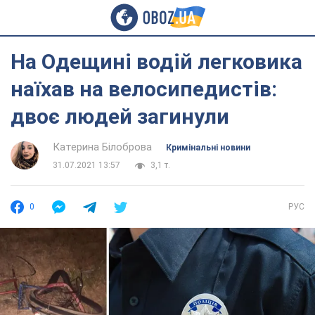
На Одещині водій легковика
наїхав на велосипедистів:
двоє людей загинули
Катерина Білоброва
Кримінальні новини
31.07.2021 13:57
3,1 т.
0
РУС