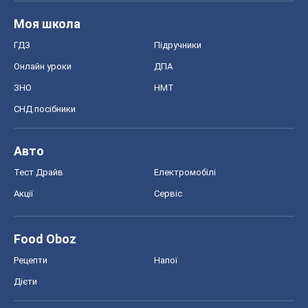
Моя школа
ГДЗ
Підручники
Онлайн уроки
ДПА
ЗНО
НМТ
СНД посібники
Авто
Тест Драйв
Електромобілі
Акції
Сервіс
Food Oboz
Рецепти
Напої
Дієти