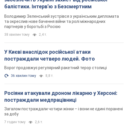
балістики. Інтерв’ю з Безсмертним
Володимир Зеленський зустрівся з українським дипломата
та окреслив нове бачення війни та ролі міжнародних
партнерів у боротьбі з Росією
38 хвилин тому
2,4 т.
У Києві внаслідок російської атаки
постраждали четверо людей. Фото
Ворог продовжує регулярний ракетний терор столиці
36 хвилин тому
8,8 т.
Росіяни атакували дроном лікарню у Херсоні:
постраждали медпрацівниці
Загалом постраждали чотири жінки – і вони не єдині поранені
за добу
7 годин тому
2,6 т.