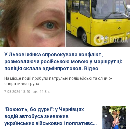
У Львові жінка спровокувала конфлікт,
розмовляючи російською мовою у маршрутці:
поліція склала адмінпротокол. Відео
На місце події прибули патрульні поліцейські та слідчо-
оперативна група
7.08.2026 18:40
11,8 т.
"Воюють, бо дурні": у Чернівцях
водій автобуса зневажив
українських військових і поплатився.