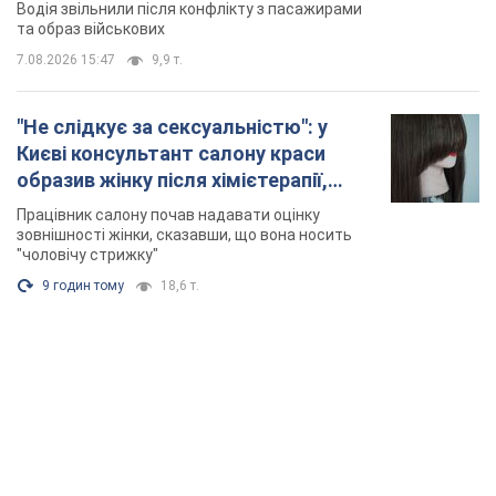
Відео
Водія звільнили після конфлікту з пасажирами
та образ військових
7.08.2026 15:47
9,9 т.
"Не слідкує за сексуальністю": у
Києві консультант салону краси
образив жінку після хімієтерапії,
розгорівся скандал. Фото
Працівник салону почав надавати оцінку
зовнішності жінки, сказавши, що вона носить
"чоловічу стрижку"
9 годин тому
18,6 т.