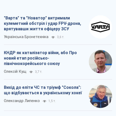
"Варта" та "Новатор" витримали
кулеметний обстріл і удар FPV-дрона,
врятувавши життя офіцеру ЗСУ
Українська Бронетехніка
3,6 т.
КНДР як каталізатор війни, або Про
новий етап російсько-
північнокорейського союзу
Олексій Кущ
3,7 т.
Вихід до еліти ЧС та тріумф "Сокола":
що відбувається в українському хокеї
Олександр Липенко
1,5 т.