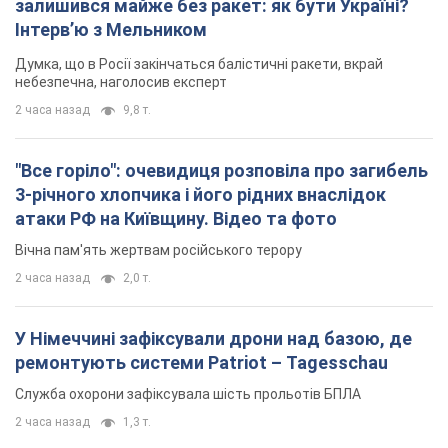
залишився майже без ракет: як бути Україні?
Інтерв’ю з Мельником
Думка, що в Росії закінчаться балістичні ракети, вкрай
небезпечна, наголосив експерт
2 часа назад
9,8 т.
"Все горіло": очевидиця розповіла про загибель
3-річного хлопчика і його рідних внаслідок
атаки РФ на Київщину. Відео та фото
Вічна пам'ять жертвам російського терору
2 часа назад
2,0 т.
У Німеччині зафіксували дрони над базою, де
ремонтують системи Patriot – Tagesschau
Служба охорони зафіксувала шість прольотів БПЛА
2 часа назад
1,3 т.