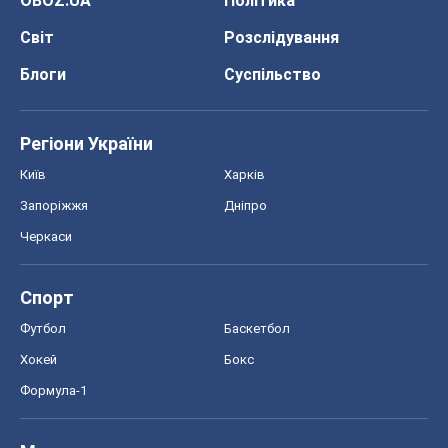
OBOZ.UA
Політика
Світ
Розслідування
Блоги
Суспільство
Регіони України
Київ
Харків
Запоріжжя
Дніпро
Черкаси
Спорт
Футбол
Баскетбол
Хокей
Бокс
Формула-1