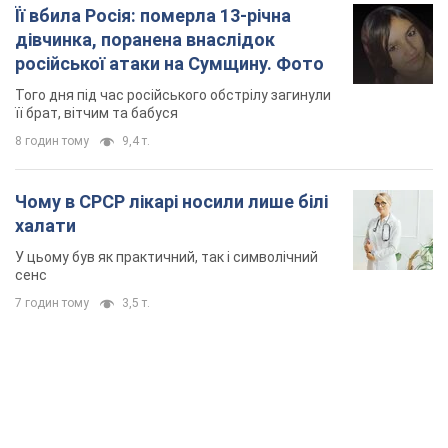
Чому в СРСР лікарі носили лише білі
халати
У цьому був як практичний, так і символічний
сенс
7 годин тому
3,5 т.