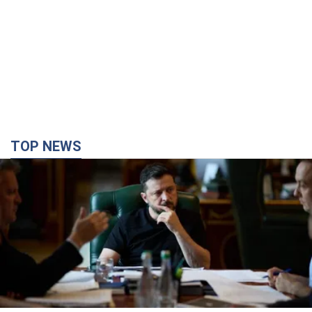
TOP NEWS
Зеленський доручив підготувати "спеціальну
санкційну операцію" проти Росії: які завдання
поставив президент. Фото
Головною метою нових санкцій має стати перекриття
доступу Росії до іноземних технологій
41 хвилину тому
6,8 т.