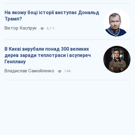
Генплану
Владислав Самойленко
144
Як атаки Сил оборони України
скоротили експорт російських
нафтопродуктів
Андрій Клименко
747