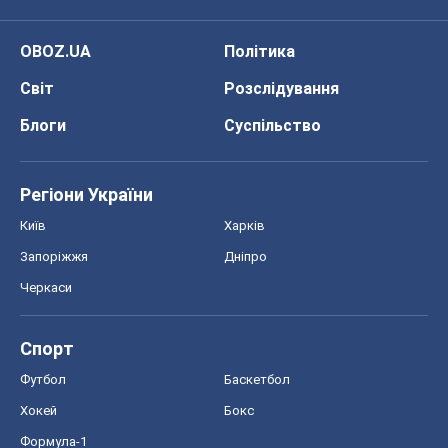
Київ
Харків
Запоріжжя
Дніпро
Черкаси
Спорт
Футбол
Баскетбол
Хокей
Бокс
Формула-1
Моя школа
ГДЗ
Підручники
Онлайн уроки
ДПА
ЗНО
НМТ
СНД посібники