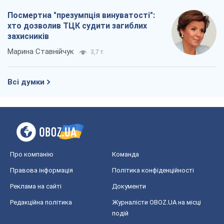
Про компанію
Команда
Правова інформація
Політика конфіденційності
Реклама на сайті
Документи
Редакційна політика
Журналісти OBOZ.UA на місці
подій
OBOZ.UA
Політика
Світ
Розслідування
Блоги
Суспільство
Регіони України