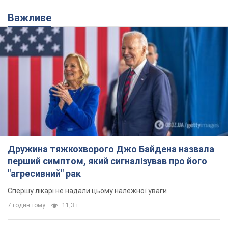
Дружина тяжкохворого Джо Байдена назвала
перший симптом, який сигналізував про його
"агресивний" рак
Спершу лікарі не надали цьому належної уваги
7 годин тому
11,3 т.
Її вбила Росія: померла 13-річна
дівчинка, поранена внаслідок
російської атаки на Сумщину. Фото
Того дня під час російського обстрілу загинули
її брат, вітчим та бабуся
8 годин тому
9,4 т.