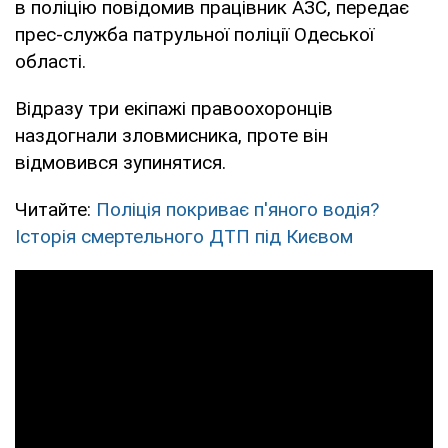
в поліцію повідомив працівник АЗС, передає
прес-служба патрульної поліції Одеської
області.
Відразу три екіпажі правоохоронців
наздогнали зловмисника, проте він
відмовився зупинятися.
Читайте:
Поліція покриває п'яного водія?
Історія смертельного ДТП під Києвом