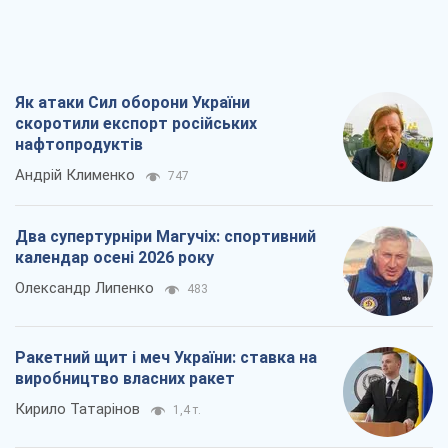
Два супертурніри Магучіх: спортивний
календар осені 2026 року
Олександр Липенко
483
Ракетний щит і меч України: ставка на
виробництво власних ракет
Кирило Татарінов
1,4 т.
Посмертна "презумпція винуватості":
хто дозволив ТЦК судити загиблих
захисників
Марина Ставнійчук
3,7 т.
Всі думки