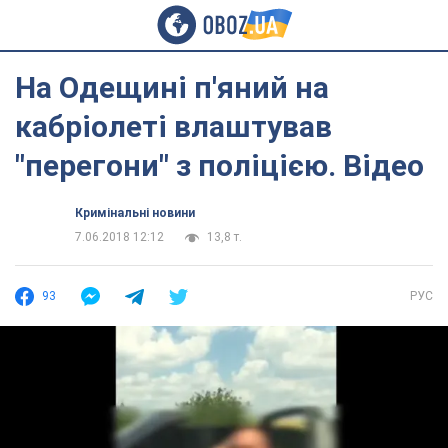
На Одещині п'яний на
кабріолеті влаштував
"перегони" з поліцією. Відео
Кримінальні новини
7.06.2018 12:12
13,8 т.
93
РУС