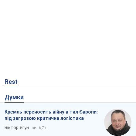
Rest
Думки
Кремль переносить війну в тил Європи:
під загрозою критична логістика
Віктор Ягун
6,7 т.
На якому боці історії виступає Дональд
Трамп?
Віктор Каспрук
6,1 т.
В Києві вирубали понад 300 великих
дерев заради теплотраси і всупереч