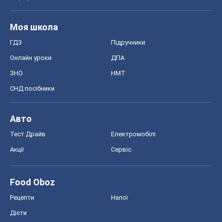
Авто
Тест Драйв
Електромобілі
Акції
Сервіс
Food Oboz
Рецепти
Напої
Дієти
Економіка
Ринки та компанії
Макроекономіка
MedOboz
Новини медицини
MAMACLUB