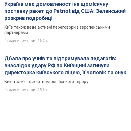
Україна має домовленості на щомісячну
поставку ракет до Patriot від США: Зеленський
розкрив подробиці
Київ також веде активні переговори з європейськими
партнерами
4 години тому
16,7 т.
Дбала про учнів та підтримувала педагогів:
внаслідок удару РФ по Київщині загинула
директорка київського ліцею, її чоловік та онук
Вічна пам'ять жертвам російського терору
4 години тому
15,6 т.