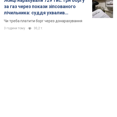
Жінці нарахували 729 тис. грн боргу
за газ через покази зіпсованого
лічильника: суддя ухвалив
неочікуване рішення
Чи треба платити борг через донарахування
3 години тому
30,2 т.