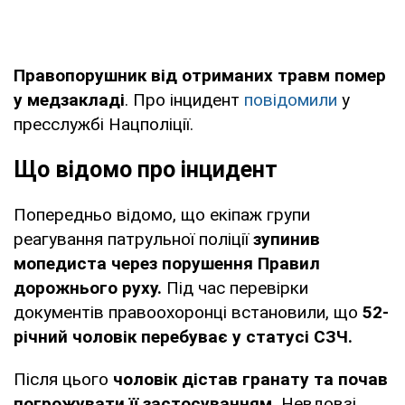
Правопорушник від отриманих травм помер
у медзакладі
. Про інцидент
повідомили
у
пресслужбі Нацполіції.
Що відомо про інцидент
Попередньо відомо, що екіпаж групи
реагування патрульної поліції
зупинив
мопедиста через порушення Правил
дорожнього руху.
Під час перевірки
документів правоохоронці встановили, що
52-
річний чоловік перебуває у статусі СЗЧ.
Після цього
чоловік дістав гранату та почав
погрожувати її застосуванням.
Невдовзі