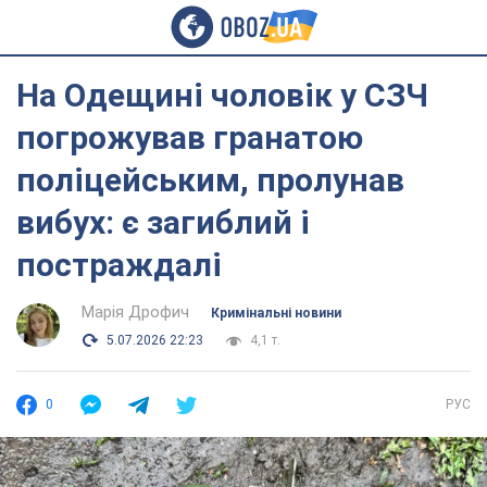
На Одещині чоловік у СЗЧ
погрожував гранатою
поліцейським, пролунав
вибух: є загиблий і
постраждалі
Марія Дрофич
Кримінальні новини
5.07.2026 22:23
4,1 т.
0
РУС