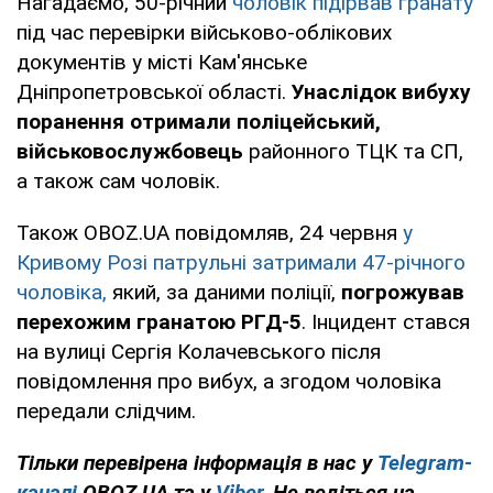
Нагадаємо, 50-річний
чоловік підірвав гранату
під час перевірки військово-облікових
документів у місті Кам'янське
Дніпропетровської області.
Унаслідок вибуху
поранення отримали поліцейський,
військовослужбовець
районного ТЦК та СП,
а також сам чоловік.
Також OBOZ.UA повідомляв, 24 червня
у
Кривому Розі патрульні затримали 47-річного
чоловіка,
який, за даними поліції,
погрожував
перехожим гранатою РГД-5
. Інцидент стався
на вулиці Сергія Колачевського після
повідомлення про вибух, а згодом чоловіка
передали слідчим.
Тільки перевірена інформація в нас у
Telegram-
каналі
OBOZ.UA та у
Viber
. Не ведіться на