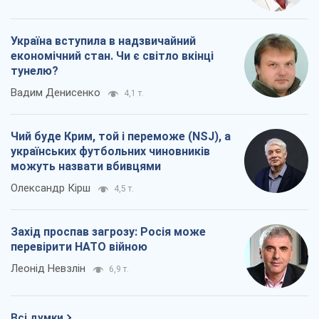
Україна вступила в надзвичайний
економічний стан. Чи є світло вкінці
тунелю?
Вадим Денисенко
4,1 т.
Чий буде Крим, той і переможе (NSJ), а
українських футбольних чиновників
можуть назвати вбивцями
Олександр Кірш
4,5 т.
Захід проспав загрозу: Росія може
перевірити НАТО війною
Леонід Невзлін
6,9 т.
Всі думки