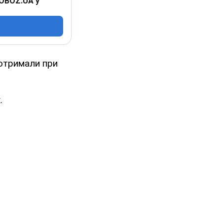
 OBOZ.UA у
 отримали при
.