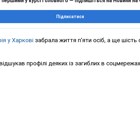
 першими у курсі головного — підпишіться на Новини на
Підписатися
ія у Харкові
забрала життя п'яти осіб, а ще шість
відшукав профілі деяких із загиблих в соцмережах