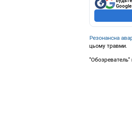
Будьте
Google
Резонансна авар
цьому травми.
"Обозреватель" 