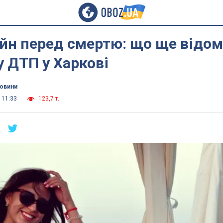
йн перед смертю: що ще відом
у ДТП у Харкові
новини
 11:33
123,7 т.