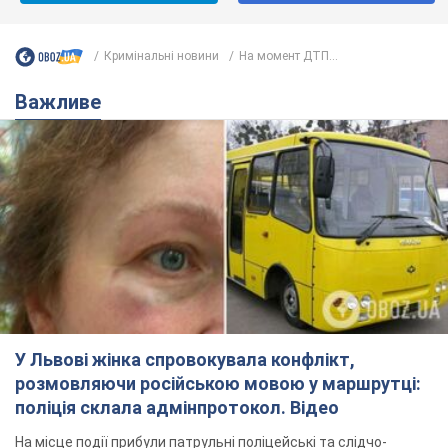
У Львові жінка спровокувала конфлікт,
розмовляючи російською мовою у маршрутці:
поліція склала адмінпротокол. Відео
На місце події прибули патрульні поліцейські та слідчо-
оперативна група
8 годин тому
10,2 т.
"Воюють, бо дурні": у Чернівцях
водій автобуса зневажив
українських військових і поплатився.
Відео
Водія звільнили після конфлікту з пасажирами
та образ військових
11 годин тому
8,9 т.
"Не слідкує за сексуальністю": у
Києві консультант салону краси
образив жінку після хімієтерапії,