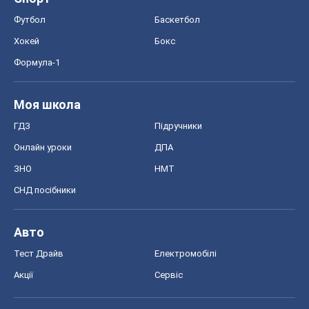
Тест Драйв
Електромобілі
Акції
Сервіс
Food Oboz
Рецепти
Напої
Дієти
Економіка
Ринки та компанії
Макроекономіка
MedOboz
Новини медицини
MAMACLUB
Шоу