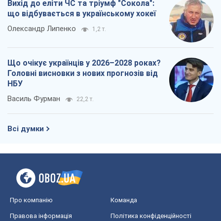
Про компанію
Команда
Правова інформація
Політика конфіденційності
Реклама на сайті
Документи
Редакційна політика
Журналісти OBOZ.UA на місці
подій
OBOZ.UA
Політика
Світ
Розслідування
Блоги
Суспільство
Регіони України
Київ
Харків