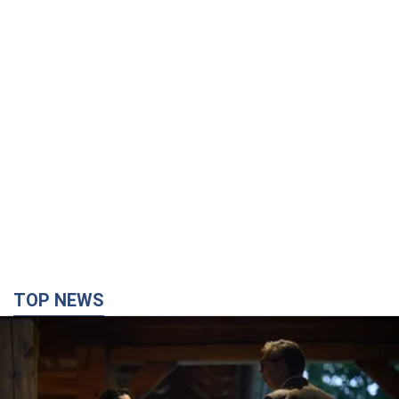
Зеленський вперше прибув до Сербії:
планується зустріч із Вучичем і не лише. Відео
Це перший візит глави держави до Бєлграда
4 години тому
82,8 т.
"Верніть Федорова": у містах України 23-й день
поспіль тривають масові мітинги з