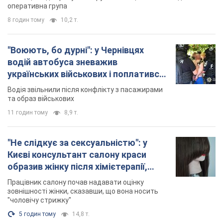
розгорівся скандал. Фото
Працівник салону почав надавати оцінку
зовнішності жінки, сказавши, що вона носить
"чоловічу стрижку"
5 годин тому
14,8 т.
TOP NEWS