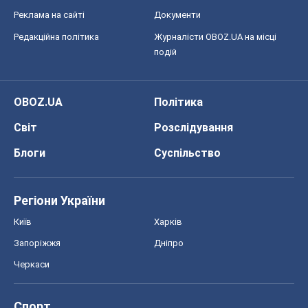
Запоріжжя
Дніпро
Черкаси
Спорт
Футбол
Баскетбол
Хокей
Бокс
Формула-1
Моя школа
ГДЗ
Підручники
Онлайн уроки
ДПА
ЗНО
НМТ
СНД посібники
Авто