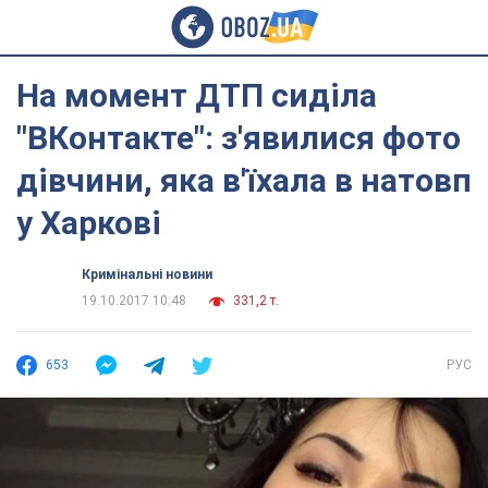
На момент ДТП сиділа
"ВКонтакте": з'явилися фото
дівчини, яка в'їхала в натовп
у Харкові
Кримінальні новини
19.10.2017 10:48
331,2 т.
653
РУС