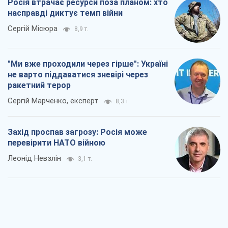
"Варта" та "Новатор" витримали
кулеметний обстріл і удар FPV-дрона,
врятувавши життя офіцеру ЗСУ
Українська Бронетехніка
3,1 т.
КНДР як каталізатор війни, або Про