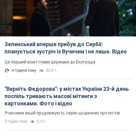
картонками. Фото і відео
Учасники акцій продовжують серію щоденних протестів
5 годин тому
2,3 т.
Сенат США схвалив законопроєкт Грема про
санкції проти Росії: що далі
Документ передбачає нові економічні обмеження
4 години тому
4,8 т.