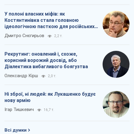
корисний ворожий досвід, або
Діалектика вибагливого боягузтва
Олександр Кірш
2,0 т.
Ні зброї, ні людей: як Лукашенко будує
нову армію
Ігар Тишкевич
16,7 т.
Всі думки
Про компанію
Команда
Правова інформація
Політика конфіденційності
Реклама на сайті
Документи