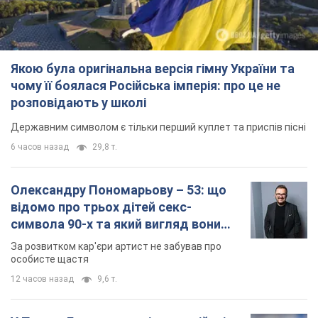
6 часов назад
29,8 т.
Олександру Пономарьову – 53: що
відомо про трьох дітей секс-
символа 90-х та який вигляд вони
мають
За розвитком кар'єри артист не забував про
особисте щастя
12 часов назад
9,6 т.
У ПриватБанку розповіли, чи дійсні
долари 1996 року: чи приймають
обмінники та банки такі купюри
Що робити, якщо банки та обмінні пункти не
приймають старі долари
9.08.2026 02:20
85,5 т.