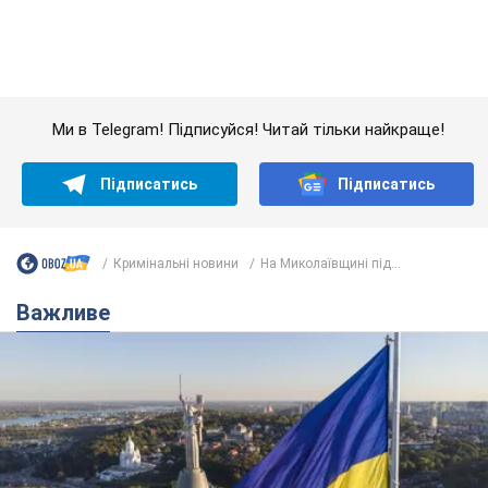
Кримінальні новини
На Миколаївщині під...
Важливе
Якою була оригінальна версія гімну України та
чому її боялася Російська імперія: про це не
розповідають у школі
Державним символом є тільки перший куплет та приспів пісні