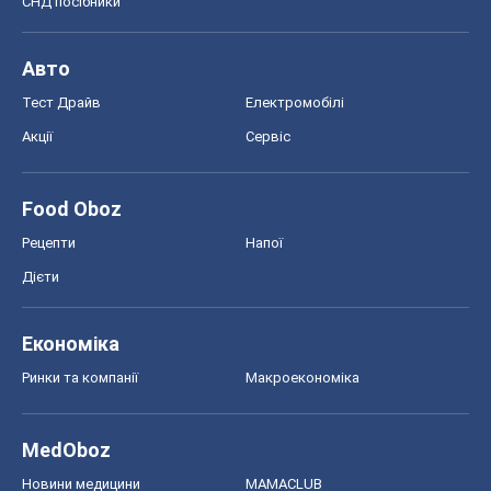
Рецепти
Напої
Дієти
Економіка
Ринки та компанії
Макроекономіка
MedOboz
Новини медицини
MAMACLUB
Шоу
Афіша
Плітки
Краса
Мода
Жіночий журнал