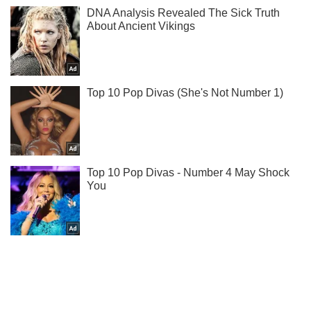
Ми в Telegram! Підписуйся! Читай тільки найкраще!
Підписатись
Підписатись