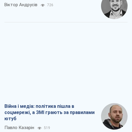
Війна і медіа: політика пішла в
соцмережі, а ЗМІ грають за правилами
ютуб
Павло Казарін
519
У полоні власних міфів: як
Костянтинівка стала головною
ідеологічною пасткою для російських
окупантів
Дмитро Снєгирьов
2,2 т.
Рекрутинг: оновлений і, схоже,