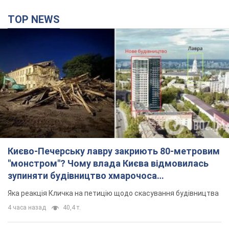
Києво-Печерську лавру закриють 80-метровим
"монстром"? Чому влада Києва відмовилась
зупиняти будівництво хмарочоса
"московського вірянина"
Яка реакція Кличка на петицію щодо скасування будівництва
4 часа назад
40,4 т.
Армія РФ запустила по Одесі 11 ракет різного
типу та до 100 дронів: горіли історичні будівлі,
є постраждалі. Фото та відео
Для терору ворог застосував ракети та дрони
час назад
55,0 т.
МЗС Болгарії викликало українського посла