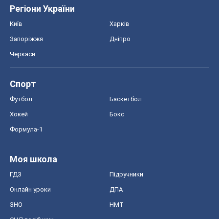
Футбол
Баскетбол
Хокей
Бокс
Формула-1
Моя школа
ГДЗ
Підручники
Онлайн уроки
ДПА
ЗНО
НМТ
СНД посібники
Авто
Тест Драйв
Електромобілі
Акції
Сервіс
Food Oboz