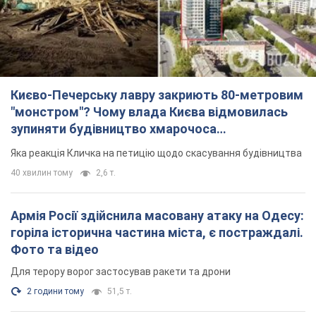
Києво-Печерську лавру закриють 80-метровим
"монстром"? Чому влада Києва відмовилась
зупиняти будівництво хмарочоса
"московського вірянина"
Яка реакція Кличка на петицію щодо скасування будівництва
40 хвилин тому
2,6 т.
Армія Росії здійснила масовану атаку на Одесу:
горіла історична частина міста, є постраждалі.
Фото та відео
Для терору ворог застосував ракети та дрони
2 години тому
51,5 т.