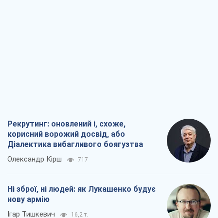
Рекрутинг: оновлений і, схоже,
корисний ворожий досвід, або
Діалектика вибагливого боягузтва
Олександр Кірш
717
Ні зброї, ні людей: як Лукашенко будує
нову армію
Ігар Тишкевич
16,2 т.