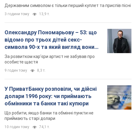
Державним символом є тільки перший куплет та приспів пісні
3 години тому
13,9 т.
Олександру Пономарьову – 53: що
відомо про трьох дітей секс-
символа 90-х та який вигляд вони
мають
За розвитком кар'єри артист не забував про
особисте щастя
9 годин тому
8,3 т.
У ПриватБанку розповіли, чи дійсні
долари 1996 року: чи приймають
обмінники та банки такі купюри
Що робити, якщо банки та обмінні пункти не
приймають старі долари
10 годин тому
74,1 т.