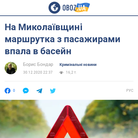
На Миколаївщині
маршрутка з пасажирами
впала в басейн
Борис Бондар
Кримінальні новини
30.12.2020 22:37
16,2 т.
0
РУС