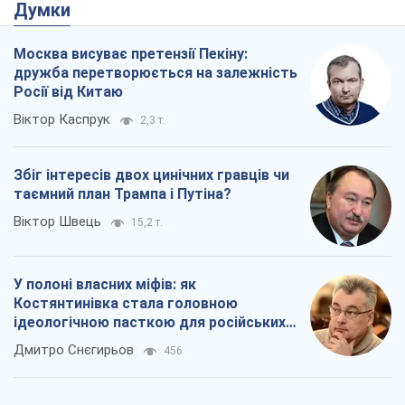
Думки
Москва висуває претензії Пекіну:
дружба перетворюється на залежність
Росії від Китаю
Віктор Каспрук
2,3 т.
Збіг інтересів двох цинічних гравців чи
таємний план Трампа і Путіна?
Віктор Швець
15,2 т.
У полоні власних міфів: як
Костянтинівка стала головною
ідеологічною пасткою для російських
окупантів
Дмитро Снєгирьов
456