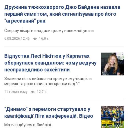
Дружина тяжкохворого Джо Байдена назвала
перший симптом, який сигналізував про його
"агресивний" рак
Спершу лікарі не надали цьому належної уваги
6.08.2026 12:46
16,0 т.
Відпустка Лесі Нікітюк у Карпатах
обернулася скандалом: чому ведучу
несправедливо захейтили
Знаменитість вийшла на пряму комунікацію в
мережі та розставила всі крапки над "і"
11 годин тому
12,7 т.
"Динамо" з перемоги стартувало у
кваліфікації Ліги конференцій. Відео
Матч відбувся в Любліні