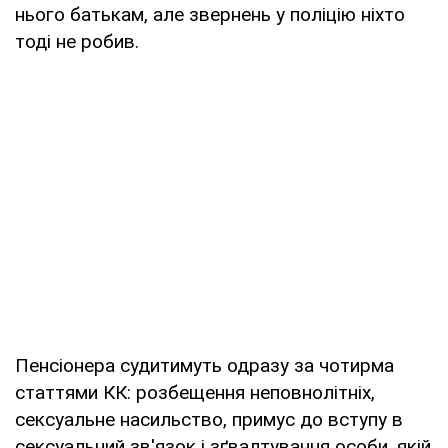
нього батькам, але звернень у поліцію ніхто
тоді не робив.
Пенсіонера судитимуть одразу за чотирма
статтями КК: розбещення неповнолітніх,
сексуальне насильство, примус до вступу в
сексуальний зв'язок і зґвалтування особи, якій