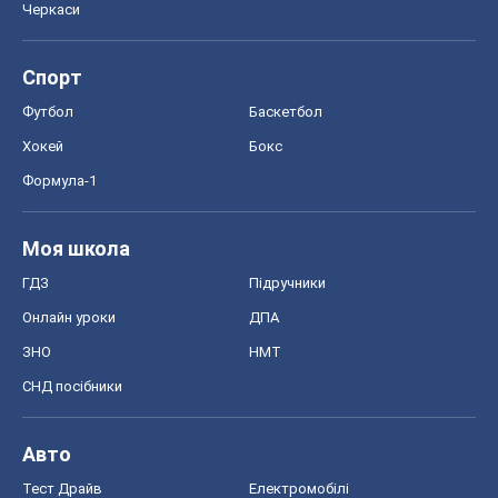
Черкаси
Спорт
Футбол
Баскетбол
Хокей
Бокс
Формула-1
Моя школа
ГДЗ
Підручники
Онлайн уроки
ДПА
ЗНО
НМТ
СНД посібники
Авто
Тест Драйв
Електромобілі