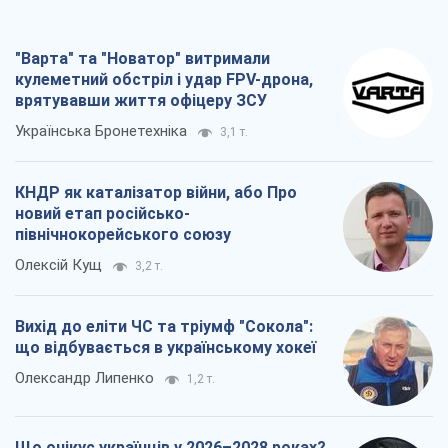
"Варта" та "Новатор" витримали
кулеметний обстріл і удар FPV-дрона,
врятувавши життя офіцеру ЗСУ
Українська Бронетехніка
3,1 т.
КНДР як каталізатор війни, або Про
новий етап російсько-
північнокорейського союзу
Олексій Кущ
3,2 т.
Вихід до еліти ЧС та тріумф "Сокола":
що відбувається в українському хокеї
Олександр Липенко
1,2 т.
Що очікує українців у 2026–2028 роках?