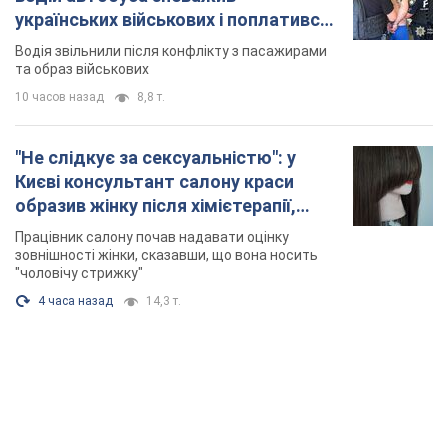
українських військових і поплатився.
Відео
Водія звільнили після конфлікту з пасажирами
та образ військових
10 часов назад
8,8 т.
"Не слідкує за сексуальністю": у
Києві консультант салону краси
образив жінку після хімієтерапії,
розгорівся скандал. Фото
Працівник салону почав надавати оцінку
зовнішності жінки, сказавши, що вона носить
"чоловічу стрижку"
4 часа назад
14,3 т.