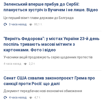
Зеленський вперше прибув до Сербії:
планується зустріч із Вучичем і не лише. Відео
Це перший візит глави держави до Бєлграда
3 часа назад
80,1 т.
"Верніть Федорова": у містах України 23-й день
поспіль тривають масові мітинги з
картонками. Фото і відео
Учасники акцій продовжують серію щоденних протестів
4 часа назад
2,2 т.
Сенат США схвалив законопроєкт Грема про
санкції проти Росії: що далі
Документ передбачає нові економічні обмеження
4 часа назад
4,7 т.