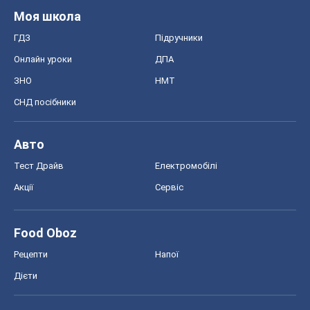
Моя школа
ГДЗ
Підручники
Онлайн уроки
ДПА
ЗНО
НМТ
СНД посібники
Авто
Тест Драйв
Електромобілі
Акції
Сервіс
Food Oboz
Рецепти
Напої
Дієти