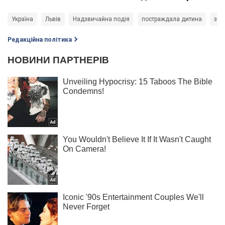
Україна
Львів
Надзвичайна подія
постраждала дитина
збр
Редакційна політика