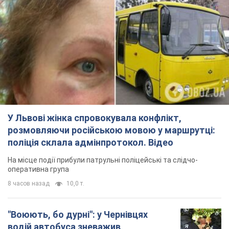
У Львові жінка спровокувала конфлікт,
розмовляючи російською мовою у маршрутці:
поліція склала адмінпротокол. Відео
На місце події прибули патрульні поліцейські та слідчо-
оперативна група
8 часов назад
10,0 т.
"Воюють, бо дурні": у Чернівцях
водій автобуса зневажив