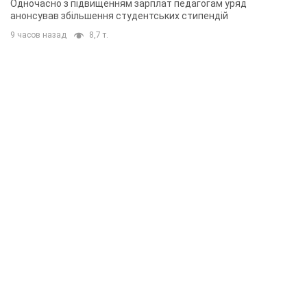
Одночасно з підвищенням зарплат педагогам уряд
анонсував збільшення студентських стипендій
9 часов назад
8,7 т.