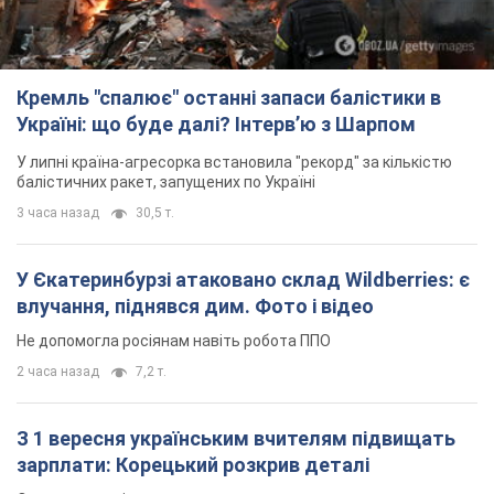
Кремль "спалює" останні запаси балістики в
Україні: що буде далі? Інтерв’ю з Шарпом
У липні країна-агресорка встановила "рекорд" за кількістю
балістичних ракет, запущених по Україні
3 часа назад
30,5 т.
У Єкатеринбурзі атаковано склад Wildberries: є
влучання, піднявся дим. Фото і відео
Не допомогла росіянам навіть робота ППО
2 часа назад
7,2 т.
З 1 вересня українським вчителям підвищать
зарплати: Корецький розкрив деталі