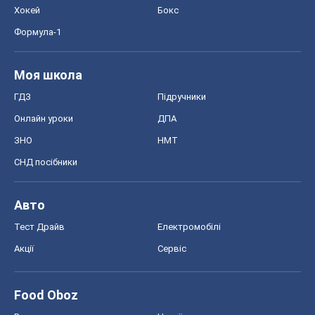
Хокей
Бокс
Формула-1
Моя школа
ГДЗ
Підручники
Онлайн уроки
ДПА
ЗНО
НМТ
СНД посібники
Авто
Тест Драйв
Електромобілі
Акції
Сервіс
Food Oboz