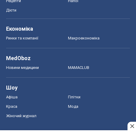
Рецепти
Напої
Дієти
Економіка
Ринки та компанії
Макроекономіка
MedOboz
Новини медицини
MAMACLUB
Шоу
Афіша
Плітки
Краса
Мода
Жіночий журнал